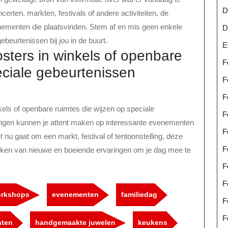
D
erten, markten, festivals of andere activiteiten, de
enementen die plaatsvinden. Stem af en mis geen enkele
D
eurtenissen bij jou in de buurt.
E
sters in winkels of openbare
F
eciale gebeurtenissen
F
F
kels of openbare ruimtes die wijzen op speciale
F
ngen kunnen je attent maken op interessante evenementen
F
et nu gaat om een markt, festival of tentoonstelling, deze
F
dekken van nieuwe en boeiende ervaringen om je dag mee te
F
F
orkshops
evenementen
familiedag
F
F
hten
handgemaakte juwelen
keukens