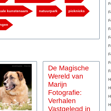
F
kale kunstenaars
natuurpark
picknicks
F
F
ingen
F
F
F
F
F
De Magische
F
Wereld van
H
Marijn
H
Fotografie:
H
Verhalen
H
Vastgelegd in