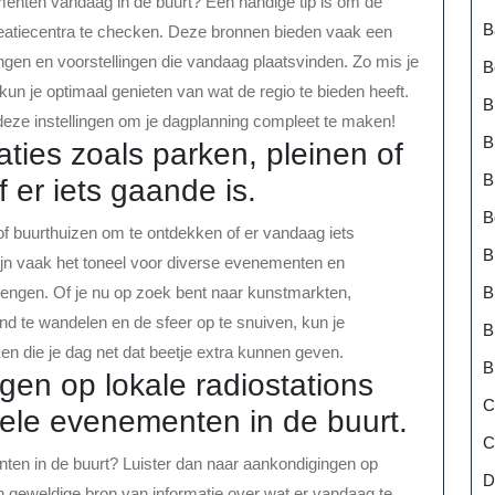
menten vandaag in de buurt? Een handige tip is om de
B
ecreatiecentra te checken. Deze bronnen bieden vaak een
lingen en voorstellingen die vandaag plaatsvinden. Zo mis je
B
kun je optimaal genieten van wat de regio te bieden heeft.
B
eze instellingen om je dagplanning compleet te maken!
B
aties zoals parken, pleinen of
B
 er iets gaande is.
B
 of buurthuizen om te ontdekken of er vandaag iets
B
ijn vaak het toneel voor diverse evenementen en
B
engen. Of je nu op zoek bent naar kunstmarkten,
nd te wandelen en de sfeer op te snuiven, kun je
B
 die je dag net dat beetje extra kunnen geven.
B
gen op lokale radiostations
C
uele evenementen in de buurt.
C
nten in de buurt? Luister dan naar aankondigingen op
D
een geweldige bron van informatie over wat er vandaag te