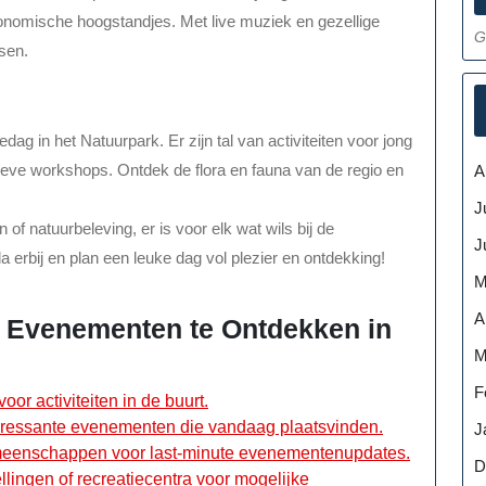
ronomische hoogstandjes. Met live muziek en gezellige
G
ssen.
dag in het Natuurpark. Er zijn tal van activiteiten voor jong
ieve workshops. Ontdek de flora en fauna van de regio en
A
J
 of natuurbeleving, er is voor elk wat wils bij de
J
erbij en plan een leuke dag vol plezier en ontdekking!
M
A
 Evenementen te Ontdekken in
M
F
r activiteiten in de buurt.
nteressante evenementen die vandaag plaatsvinden.
J
emeenschappen voor last-minute evenementenupdates.
D
llingen of recreatiecentra voor mogelijke