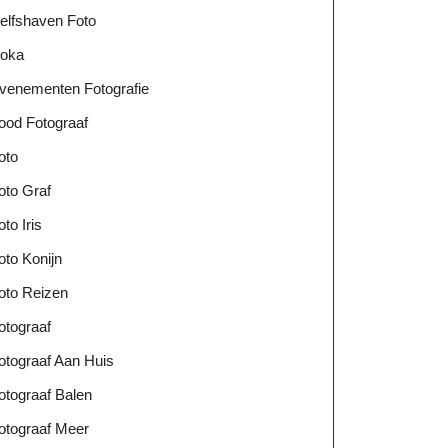
elfshaven Foto
oka
venementen Fotografie
ood Fotograaf
oto
oto Graf
oto Iris
oto Konijn
oto Reizen
otograaf
otograaf Aan Huis
otograaf Balen
otograaf Meer