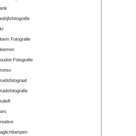
ank
edrijfsfotografie
kr
loem Fotografie
loemen
oudoir Fotografie
ronso
ruidsfotograaf
ruidsfotografie
ruiloft
ars
reative
aglichtlampen