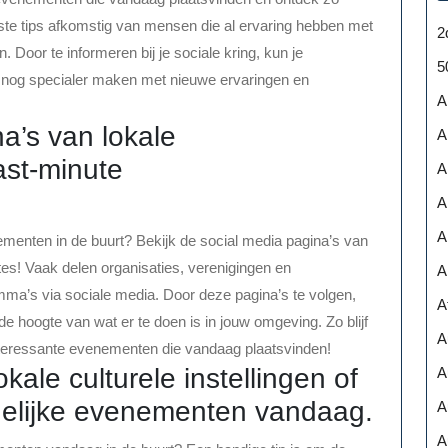
este tips afkomstig van mensen die al ervaring hebben met
2
n. Door te informeren bij je sociale kring, kun je
5
nog specialer maken met nieuwe ervaringen en
A
na’s van lokale
A
st-minute
A
A
A
nementen in de buurt? Bekijk de social media pagina’s van
s! Vaak delen organisaties, verenigingen en
A
mma’s via sociale media. Door deze pagina’s te volgen,
A
de hoogte van wat er te doen is in jouw omgeving. Zo blijf
A
interessante evenementen die vandaag plaatsvinden!
ale culturele instellingen of
A
gelijke evenementen vandaag.
A
A