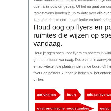
doen is in jouw omgeving. Of het nu gaat om conc
radiostations houden je up-to-date over alle ev
kans om deel te nemen aan leuke en boeiende geb
Houd oog op flyers en po
ruimtes die wijzen op sp
vandaag.
Houd je ogen open voor flyers en posters in win
gebeurtenissen vandaag. Deze visuele aanwijzi
en activiteiten die plaatsvinden in de buurt. Of h
flyers en posters kunnen je helpen bij het ont
vullen.
activiteiten
buurt
educatieve w
gastronomische hoogstandjes
gerec