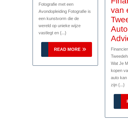
Fina
Fotografische
Fotografie met een
van 
Avondopleiding Fotografie is
Passie
Twe
een kunstvorm die de
met
wereld op unieke wijze
Auto
een
vastlegt en {...}
Advi
Avondopleidin
Financie
READ
READ MORE
Fotografie
MORE
Tweedeha
Wat Je M
kopen v
auto kan
zijn {...}