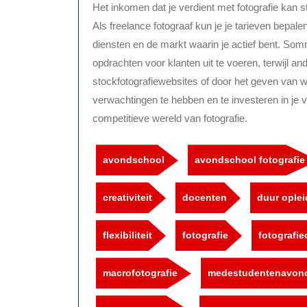
Het inkomen dat je verdient met fotografie kan st
Als freelance fotograaf kun je je tarieven bepale
diensten en de markt waarin je actief bent. So
opdrachten voor klanten uit te voeren, terwijl a
stockfotografiewebsites of door het geven van w
verwachtingen te hebben en te investeren in je 
competitieve wereld van fotografie.
avondschool
avondschool fotografie
creativiteit
docenten
duur oplei
flexibiliteit
fotografie
fotografi
macrofotografie
medestudentenavond