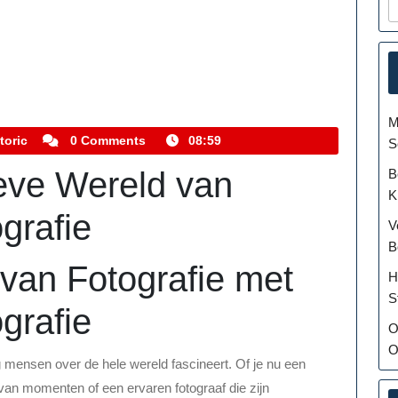
M
kemmelhistoric
toric
0 Comments
08:59
S
eve Wereld van
B
K
grafie
V
B
van Fotografie met
H
S
grafie
O
O
g mensen over de hele wereld fascineert. Of je nu een
 van momenten of een ervaren fotograaf die zijn