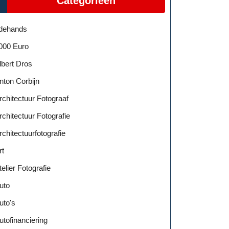
Categorieën
dehands
000 Euro
lbert Dros
nton Corbijn
rchitectuur Fotograaf
rchitectuur Fotografie
rchitectuurfotografie
rt
telier Fotografie
uto
uto's
utofinanciering