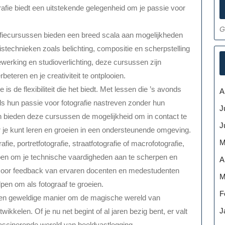
afie biedt een uitstekende gelegenheid om je passie voor
G
rafiecursussen bieden een breed scala aan mogelijkheden
stechnieken zoals belichting, compositie en scherpstelling
ewerking en studioverlichting, deze cursussen zijn
eteren en je creativiteit te ontplooien.
s de flexibiliteit die het biedt. Met lessen die ’s avonds
A
 hun passie voor fotografie nastreven zonder hun
J
n bieden deze cursussen de mogelijkheid om in contact te
J
je kunt leren en groeien in een ondersteunende omgeving.
M
ie, portretfotografie, straatfotografie of macrofotografie,
pen om je technische vaardigheden aan te scherpen en
A
 Door feedback van ervaren docenten en medestudenten
M
lpen om als fotograaf te groeien.
F
een geweldige manier om de magische wereld van
J
wikkelen. Of je nu net begint of al jaren bezig bent, er valt
 fascinerende wereld van beeldvastlegging.