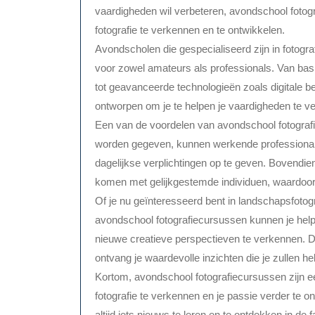
vaardigheden wil verbeteren, avondschool fotogr
fotografie te verkennen en te ontwikkelen.
Avondscholen die gespecialiseerd zijn in fotog
voor zowel amateurs als professionals. Van basi
tot geavanceerde technologieën zoals digitale b
ontworpen om je te helpen je vaardigheden te verb
Een van de voordelen van avondschool fotografie i
worden gegeven, kunnen werkende professionals
dagelijkse verplichtingen op te geven. Bovendie
komen met gelijkgestemde individuen, waardoor 
Of je nu geïnteresseerd bent in landschapsfotograf
avondschool fotografiecursussen kunnen je hel
nieuwe creatieve perspectieven te verkennen.
ontvang je waardevolle inzichten die je zullen he
Kortom, avondschool fotografiecursussen zijn 
fotografie te verkennen en je passie verder te ont
altijd iets nieuws te leren en te ontdekken in de