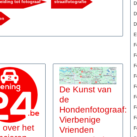
eiding tot fotograaf
straatfotografie
D
D
en
D
E
F
F
F
F
F
De Kunst van
F
de
F
Hondenfotograaf:
F
Vierbenige
s over het
Vrienden
F