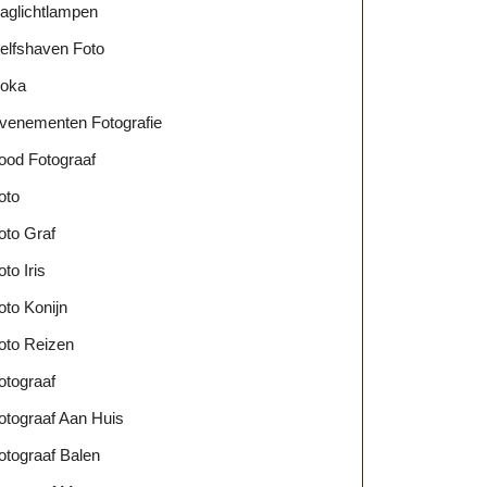
aglichtlampen
elfshaven Foto
oka
venementen Fotografie
ood Fotograaf
oto
oto Graf
oto Iris
oto Konijn
oto Reizen
otograaf
otograaf Aan Huis
otograaf Balen