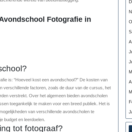
D
N
Avondschool Fotografie in
O
S
A
J
J
school?
M
afie is: “Hoeveel kost een avondschool?” De kosten van
A
 verschillende factoren, zoals de duur van de cursus, het
M
worden verstrekt. Over het algemeen bieden avondscholen
F
ssen toegankelijk te maken voor een breed publiek. Het is
smogelijkheden van verschillende avondscholen te
J
je budget en leerdoelen.
ing tot fotograaf?