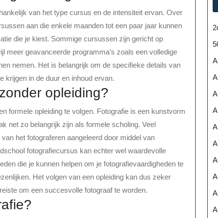
fhankelijk van het type cursus en de intensiteit ervan. Over
rsussen aan die enkele maanden tot een paar jaar kunnen
2
satie die je kiest. Sommige cursussen zijn gericht op
5
wijl meer geavanceerde programma’s zoals een volledige
A
nen nemen. Het is belangrijk om de specifieke details van
A
e krijgen in de duur en inhoud ervan.
 zonder opleiding?
A
A
en formele opleiding te volgen. Fotografie is een kunstvorm
aak net zo belangrijk zijn als formele scholing. Veel
A
 van het fotograferen aangeleerd door middel van
A
ndschool fotografiecursus kan echter wel waardevolle
A
eden die je kunnen helpen om je fotografievaardigheden te
A
ezenlijken. Het volgen van een opleiding kan dus zeker
ereiste om een succesvolle fotograaf te worden.
A
rafie?
A