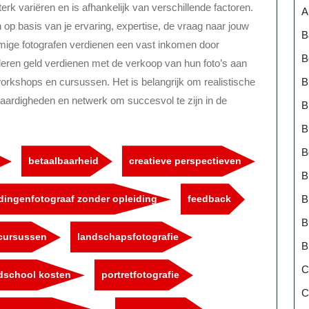
erk variëren en is afhankelijk van verschillende factoren.
A
n op basis van je ervaring, expertise, de vraag naar jouw
B
mmige fotografen verdienen een vast inkomen door
B
nderen geld verdienen met de verkoop van hun foto’s aan
B
orkshops en cursussen. Het is belangrijk om realistische
vaardigheden en netwerk om succesvol te zijn in de
B
B
B
betaalbaarheid
creatieve perspectieven
B
B
dingenfotograaf zonder opleiding
feedback
B
ecursussen
landschapsfotografie
B
C
school kosten
portretfotografie
C