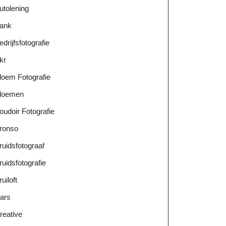
utolening
ank
edrijfsfotografie
kr
loem Fotografie
loemen
oudoir Fotografie
ronso
ruidsfotograaf
ruidsfotografie
ruiloft
ars
reative