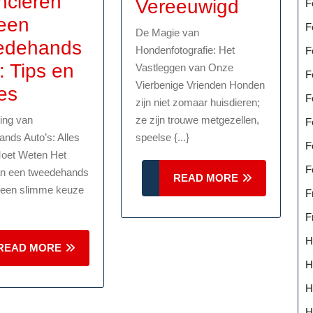
ncieren
De
Vereeuwigd
F
een
Kunst
F
De Magie van
edehands
van
Hondenfotografie: Het
F
: Tips en
Vastleggen van Onze
de
F
Vierbenige Vrienden Honden
Alles
es
Hondenf
F
g
zijn niet zomaar huisdieren;
over
Vierben
ring van
ze zijn trouwe metgezellen,
F
het
nds Auto’s: Alles
speelse {...}
Vriende
F
oet Weten Het
Financieren
Vereeuw
F
an een tweedehands
READ
READ MORE
van
 een slimme keuze
MORE
F
een
F
Tweedehands
H
READ
READ MORE
Auto:
MORE
H
Tips
H
en
H