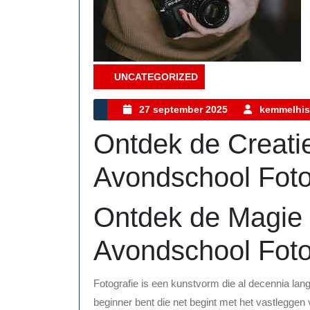
UNCATEGORIZED
Category
27
27 september 2025
kemmelhis
september
Ontdek de Creati
2025
Avondschool Foto
Ontdek de Magie 
Avondschool Foto
Fotografie is een kunstvorm die al decennia lan
beginner bent die net begint met het vastleggen