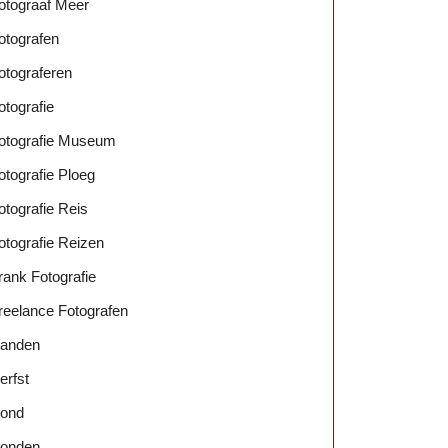
otograaf Meer
otografen
otograferen
otografie
otograaf:
otografie Museum
ige
otografie Ploeg
n
otografie Reis
igd
otografie Reizen
rank Fotografie
reelance Fotografen
anden
erfst
ond
onden