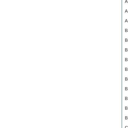
A
A
A
B
B
B
B
B
B
B
B
B
B
C