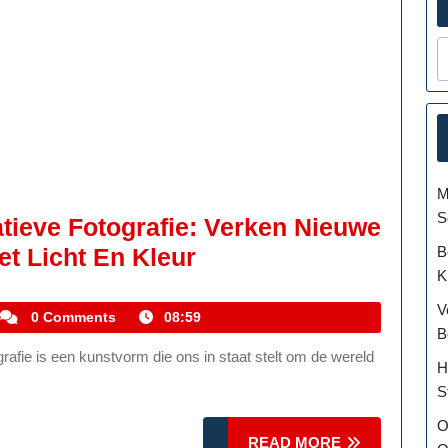
M
S
tieve Fotografie: Verken Nieuwe
Ontdek
B
t Licht En Kleur
K
De
V
Magie
kemmelhistoric
0 Comments
08:59
B
Van
H
Creatieve
S
Fotografie:
O
Verken
READ
READ MORE