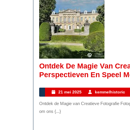
Ontdek De Magie Van Crea
Perspectieven En Speel Me
21
21 mei 2025
kemmelhistoric
mei
Ontdek de Magie van Creatieve Fotografie Fotografie is een kunstvorm die ons in staat stelt om de wereld
2025
om ons {...}