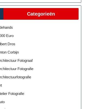
Categorieën
dehands
000 Euro
lbert Dros
nton Corbijn
rchitectuur Fotograaf
rchitectuur Fotografie
rchitectuurfotografie
rt
telier Fotografie
uto