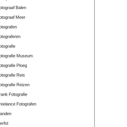
otograaf Balen
otograaf Meer
otografen
otograferen
otografie
otografie Museum
otografie Ploeg
otografie Reis
otografie Reizen
rank Fotografie
reelance Fotografen
anden
erfst