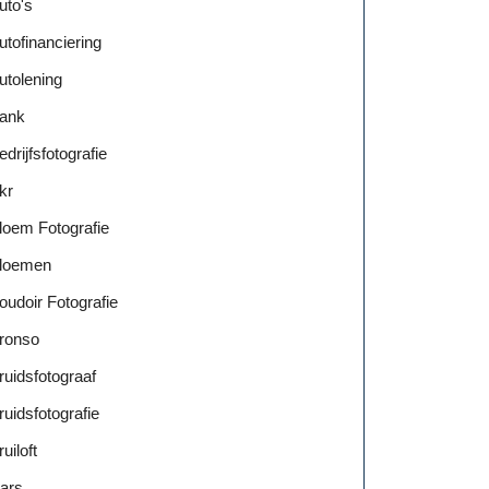
uto's
utofinanciering
utolening
ank
edrijfsfotografie
kr
loem Fotografie
loemen
oudoir Fotografie
ronso
ruidsfotograaf
ruidsfotografie
ruiloft
ars