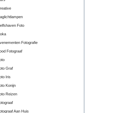
reative
aglichtlampen
elfshaven Foto
oka
venementen Fotografie
ood Fotograaf
oto
oto Graf
oto Iris
oto Konijn
oto Reizen
otograaf
otograaf Aan Huis