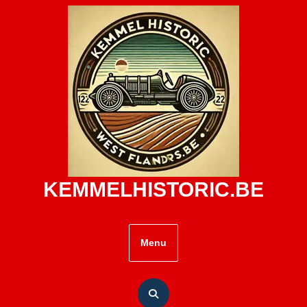
Skip
to
content
KEMMELHISTORIC.BE
Menu