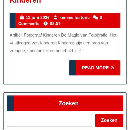
Kinderfotografie:
De
13
kemmelhistoric
13 juni 2026
kemmelhistoric
0
juni
Comments
08:59
Magie
2026
Van
Artikel: Fotograaf Kinderen De Magie van Fotografie: Het
Het
Vastleggen van Kinderen Kinderen zijn een bron van
Vastleggen
vreugde, spontaniteit en onschuld. {...}
Van
READ
Kinderen
READ MORE
MORE
Zoeken
Zoeken