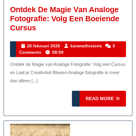
Ontdek De Magie Van Analoge
Fotografie: Volg Een Boeiende
Ontdek
Cursus
De
Magie
26
kemmelhistoric
26 februari 2026
kemmelhistoric
0
februari
Comments
08:59
Van
2026
Analoge
Ontdek de Magie van Analoge Fotografie: Volg een Cursus
Fotografie:
en Laat je Creativiteit Bloeien Analoge fotografie is meer
Volg
dan alleen {...}
Een
READ
Boeiende
READ MORE
MORE
Cursus