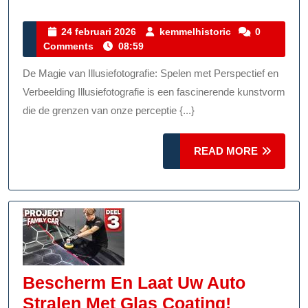
Illusiefot
Spelen
24
kemmelhistoric
24 februari 2026
kemmelhistoric
0
februari
Comments
08:59
Met
2026
Visuele
De Magie van Illusiefotografie: Spelen met Perspectief en
Magie
Verbeelding Illusiefotografie is een fascinerende kunstvorm
die de grenzen van onze perceptie {...}
READ
READ MORE
MORE
Bescherm En Laat Uw Auto
Bescher
Stralen Met Glas Coating!