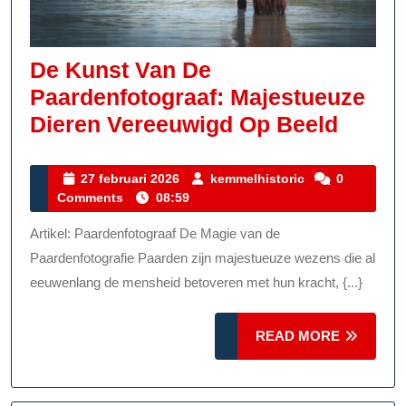
De Kunst Van De
Paardenfotograaf: Majestueuze
De
Dieren Vereeuwigd Op Beeld
Kunst
Van
27
kemmelhistoric
27 februari 2026
kemmelhistoric
0
februari
Comments
08:59
De
2026
Paarde
Artikel: Paardenfotograaf De Magie van de
Majes
Paardenfotografie Paarden zijn majestueuze wezens die al
Diere
eeuwenlang de mensheid betoveren met hun kracht, {...}
Veree
READ
READ MORE
Op
MORE
Beeld