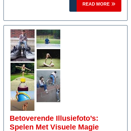
READ
READ MORE
Jouw
MORE
Bloemf
Betoverende Illusiefoto’s:
Betovere
Spelen Met Visuele Magie