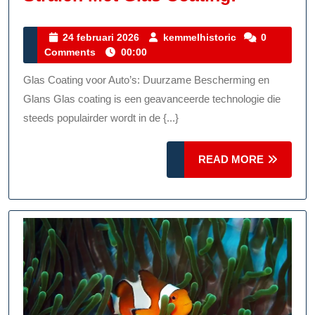
En
Laat
24
kemmelhistoric
24 februari 2026
kemmelhistoric
0
februari
Comments
00:00
Uw
2026
Auto
Glas Coating voor Auto’s: Duurzame Bescherming en
Stralen
Glans Glas coating is een geavanceerde technologie die
Met
steeds populairder wordt in de {...}
Glas
READ
READ MORE
Coating!
MORE