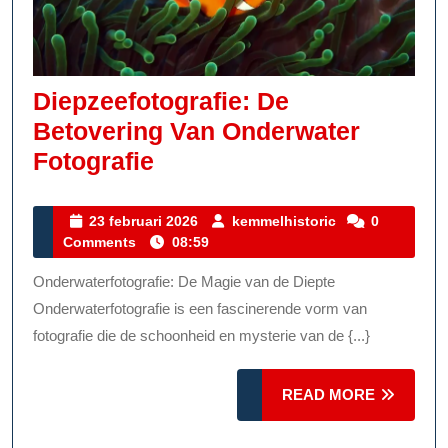
Diepzeefotografie: De
Betovering Van Onderwater
Diepzeefotografie:
Fotografie
De
Betovering
23
kemmelhistoric
23 februari 2026
kemmelhistoric
0
februari
Comments
08:59
Van
2026
Onderwater
Onderwaterfotografie: De Magie van de Diepte
Fotografie
Onderwaterfotografie is een fascinerende vorm van
fotografie die de schoonheid en mysterie van de {...}
READ
READ MORE
MORE