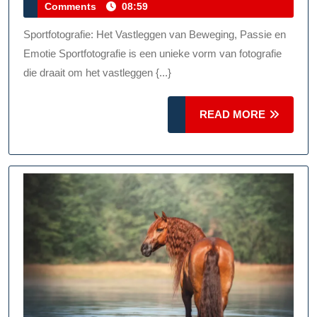
februari
Comments
08:59
Sportfotografie:
2026
Het
Sportfotografie: Het Vastleggen van Beweging, Passie en
Vastleggen
Emotie Sportfotografie is een unieke vorm van fotografie
Van
die draait om het vastleggen {...}
Beweging
READ
En
READ MORE
MORE
Passie