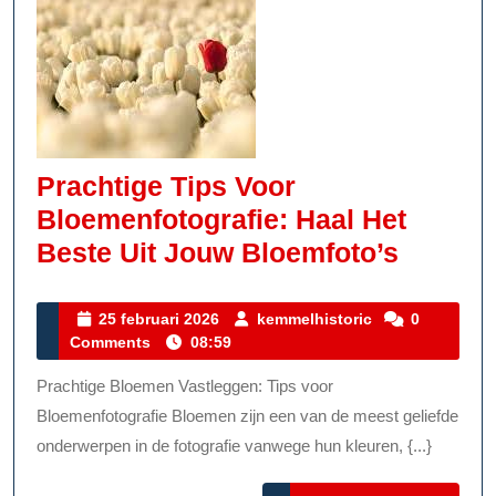
Prachtige Tips Voor
Bloemenfotografie: Haal Het
Prachti
Beste Uit Jouw Bloemfoto’s
Tips
Voor
25
kemmelhistoric
25 februari 2026
kemmelhistoric
0
februari
Comments
08:59
Bloemen
2026
Haal
Prachtige Bloemen Vastleggen: Tips voor
Het
Bloemenfotografie Bloemen zijn een van de meest geliefde
Beste
onderwerpen in de fotografie vanwege hun kleuren, {...}
Uit