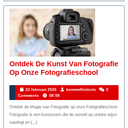
Ontdek De Kunst Van Fotografie
Ontdek
Op Onze Fotografieschool
De
Kunst
22
kemmelhistoric
22 februari 2026
kemmelhistoric
0
februari
Comments
08:59
Van
2026
Fotograf
Ontdek de Magie van Fotografie op onze Fotografieschool
Op
Fotografie is een kunstvorm die de wereld op unieke wijze
Onze
vastlegt en {...}