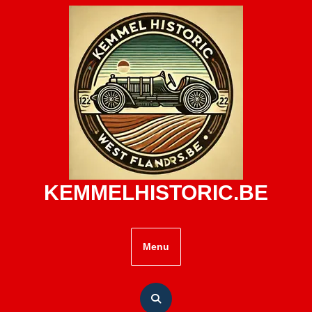
Skip
to
content
KEMMELHISTORIC.BE
Menu