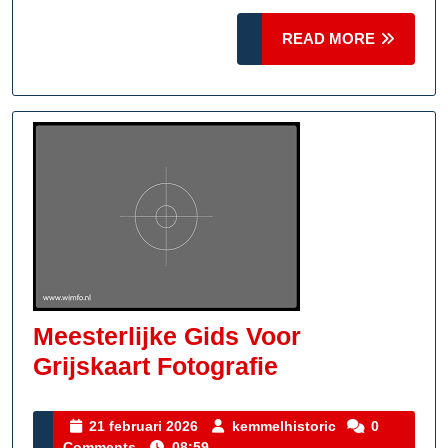
Fotograf
READ
READ MORE
MORE
Meesterlijke Gids Voor
Meesterlijke
Grijskaart Fotografie
Gids
Voor
21
kemmelhistoric
21 februari 2026
kemmelhistoric
0
februari
Comments
08:59