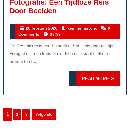
Fotografie: Een Tijdloze Reis
De
Door Beelden
Boeiende
Geschiedenis
20
kemmelhistoric
20 februari 2026
kemmelhistoric
0
februari
Comments
08:59
Van
2026
Fotografie:
De Geschiedenis van Fotografie: Een Reis door de Tijd
Een
Fotografie is een kunstvorm die ons in staat stelt om
Tijdloze
momenten {...}
Reis
READ
Door
READ MORE
MORE
Beelden
Berichten
1
2
3
Volgende
paginering