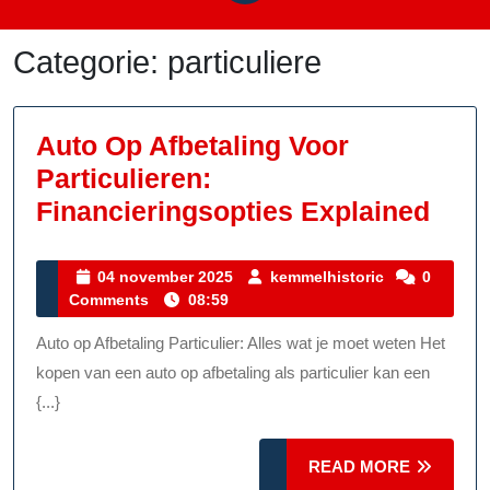
Categorie:
particuliere
Auto Op Afbetaling Voor
Particulieren:
Auto
Financieringsopties Explained
Op
Afbe
04
kemmelhistor
04 november 2025
kemmelhistoric
0
november
Comments
08:59
Voor
2025
Part
Auto op Afbetaling Particulier: Alles wat je moet weten Het
Fina
kopen van een auto op afbetaling als particulier kan een
Expl
{...}
READ
READ MORE
MORE