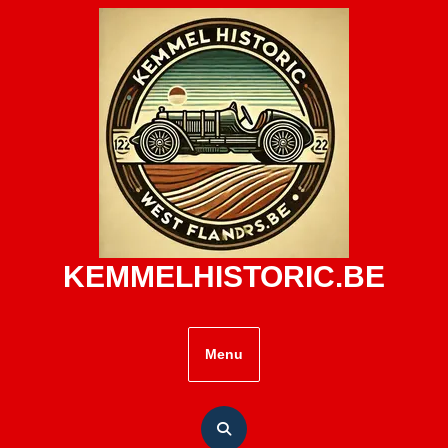
Skip
to
content
KEMMELHISTORIC.BE
Menu