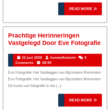
En
READ
READ MORE
Technieke
MORE
Voor
Perfecte
Belichting
Prachtige Herinneringen
Pra
Vastgelegd Door Eve Fotografie
Her
Va
22
kemmelhistoric
22 juni 2026
kemmelhistoric
0
juni
Comments
08:59
Do
2026
Ev
Eve Fotografie: Het Vastleggen van Bijzondere Momenten
Fot
Eve Fotografie: Het Vastleggen van Bijzondere Momenten
De kunst van fotografie is het {...}
READ
READ MORE
MORE