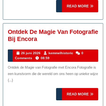
Vastgele
READ
READ MORE
MORE
Ontdek De Magie Van Fotografie
Ontdek
Bij Encora
De
Magie
26
kemmelhistoric
26 juni 2026
kemmelhistoric
0
juni
Comments
08:59
Van
2026
Fotografie
Ontdek de Magie van Fotografie met Encora Fotografie is
Bij
een kunstvorm die de wereld om ons heen op unieke wijze
Encora
{...}
READ
READ MORE
MORE