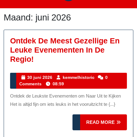
Maand:
juni 2026
Ontdek De Meest Gezellige En
Leuke Evenementen In De
Ontdek
Regio!
De
Meest
30
kemmelhistoric
30 juni 2026
kemmelhistoric
0
juni
Comments
08:59
Gezellige
2026
En
Ontdek de Leukste Evenementen om Naar Uit te Kijken
Leuke
Het is altijd fijn om iets leuks in het vooruitzicht te {...}
Evenementen
In
READ
READ MORE
MORE
De