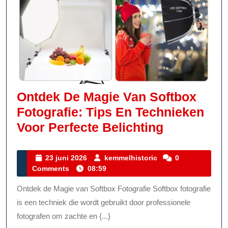
Ontdek De Magie Van Softbox
Fotografie: Tips En Technieken
Ontdek
Voor Perfecte Belichting
De
Magie
23
kemmelhistoric
23 juni 2026
kemmelhistoric
0
juni
Comments
08:59
Van
2026
Softbox
Ontdek de Magie van Softbox Fotografie Softbox fotografie
Fotografie
is een techniek die wordt gebruikt door professionele
Tips
fotografen om zachte en {...}