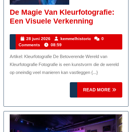
De Magie Van Kleurfotografie:
De
Een Visuele Verkenning
Magie
Van
28
kemmelhistoric
28 juni 2026
kemmelhistoric
0
juni
Comments
08:59
Kleurfotogr
2026
Een
Artikel: Kleurfotografie De Betoverende Wereld van
Visuele
Kleurfotografie Fotografie is een kunstvorm die de wereld
Verkennin
op oneindig veel manieren kan vastleggen {...}
READ
READ MORE
MORE