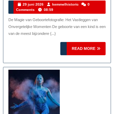
Van
29
kemmelhistoric
29 juni 2026
kemmelhistoric
0
juni
Comments
08:59
De
2026
Geboortefotograaf:
De Magie van Geboortefotografie: Het Vastleggen van
Onvergetelijke
Onvergetelijke Momenten De geboorte van een kind is een
Momenten
van de meest bijzondere {...}
Vastgelegd
READ
READ MORE
MORE