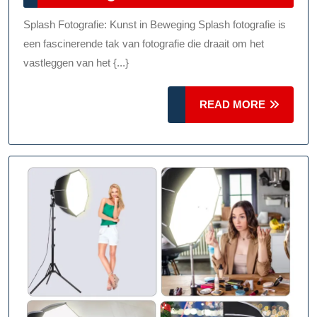
Magie
2026
Van
Splash Fotografie: Kunst in Beweging Splash fotografie is
Splas
een fascinerende tak van fotografie die draait om het
Fotogr
vastleggen van het {...}
READ
READ MORE
MORE