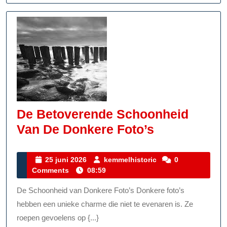
De Betoverende Schoonheid
De
Van De Donkere Foto’s
Betoverend
Schoonheid
25
kemmelhistoric
25 juni 2026
kemmelhistoric
0
juni
Comments
08:59
Van
2026
De
De Schoonheid van Donkere Foto’s Donkere foto’s
Donkere
hebben een unieke charme die niet te evenaren is. Ze
Foto’s
roepen gevoelens op {...}