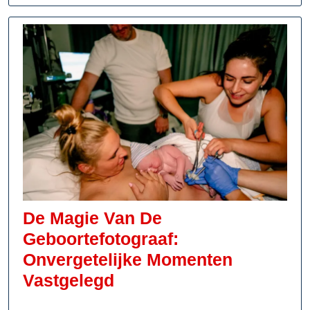
Regio!
De Magie Van De
Geboortefotograaf:
Onvergetelijke Momenten
De
Vastgelegd
Magie