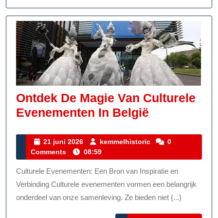
Ontdek De Magie Van Culturele
Ontdek
Evenementen In België
De
Magie
21
kemmelhistoric
21 juni 2026
kemmelhistoric
0
juni
Comments
08:59
Van
2026
Culturele
Culturele Evenementen: Een Bron van Inspiratie en
Evenement
Verbinding Culturele evenementen vormen een belangrijk
In
onderdeel van onze samenleving. Ze bieden niet {...}
België