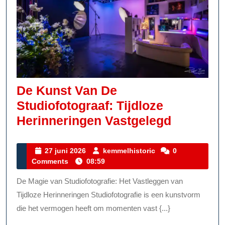
De Kunst Van De
Studiofotograaf: Tijdloze
De
Herinneringen Vastgelegd
Kunst
Van
27
kemmelhistoric
27 juni 2026
kemmelhistoric
0
juni
Comments
08:59
De
2026
Studiofot
De Magie van Studiofotografie: Het Vastleggen van
Tijdloze
Tijdloze Herinneringen Studiofotografie is een kunstvorm
Herinner
die het vermogen heeft om momenten vast {...}