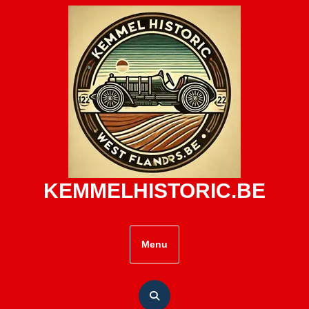
Skip
to
content
KEMMELHISTORIC.BE
Menu