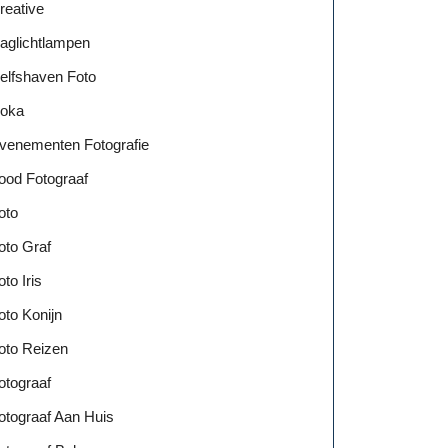
reative
vol
aglichtlampen
es
elfshaven Foto
seren:
oka
venementen Fotografie
ood Fotograaf
oto
oto Graf
oto Iris
oto Konijn
oto Reizen
otograaf
otograaf Aan Huis