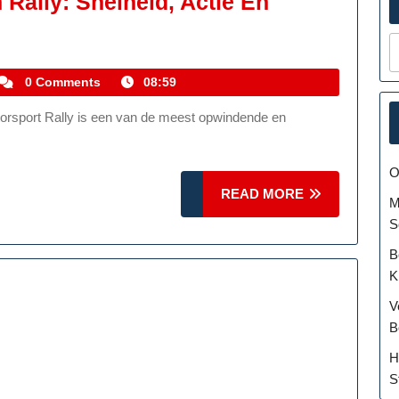
Rally: Snelheid, Actie En
kemmelhistoric
0 Comments
08:59
O
READ
READ MORE
M
MORE
S
B
K
V
B
H
S