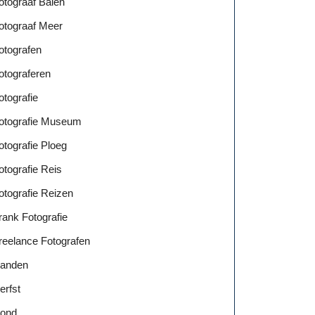
otograaf Balen
otograaf Meer
otografen
otograferen
otografie
otografie Museum
otografie Ploeg
otografie Reis
otografie Reizen
rank Fotografie
reelance Fotografen
anden
erfst
ond