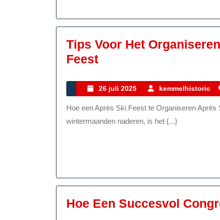
M
Tips Voor Het Organisere
Tips
Feest
Voor
Het
26
26 juli 2025
kemmelhistoric
juli
Organiseren
Hoe een Après Ski Feest te Organiseren Après Ski Feest Organiseren: Tips en Ideeën Als de
2025
Van
wintermaanden naderen, is het {...}
Een
Geslaagd
Après
Ski
Feest
Hoe Een Succesvol Congre