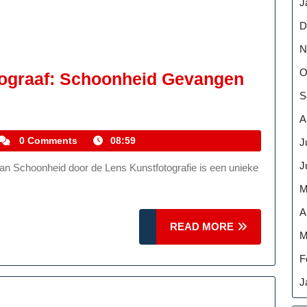
J
D
N
O
tograaf: Schoonheid Gevangen
S
A
kemmelhistoric
0 Comments
08:59
J
J
M
A
READ
READ MORE
M
MORE
F
J