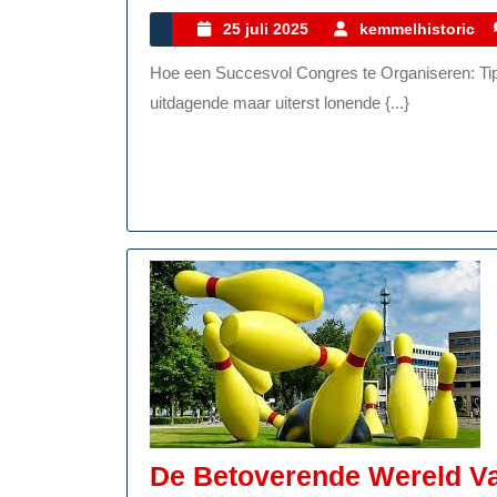
25
25 juli 2025
kemmelhistoric
juli
Hoe een Succesvol Congres te Organiseren: Tips en Tricks Het organiseren van een congres kan een
2025
uitdagende maar uiterst lonende {...}
De Betoverende Wereld V