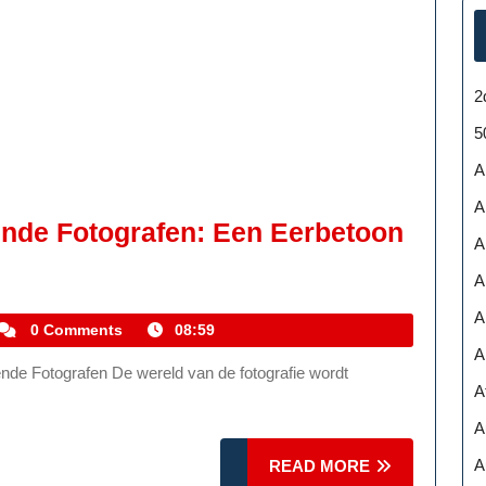
2
5
A
A
ende Fotografen: Een Eerbetoon
A
Iconische
A
Foto’s
A
Van
kemmelhistoric
0 Comments
08:59
A
Bekende
Fotografen:
A
Een
A
Eerbetoon
A
READ
READ MORE