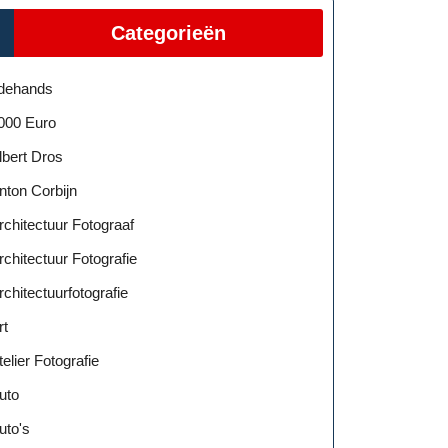
Categorieën
dehands
000 Euro
lbert Dros
nton Corbijn
rchitectuur Fotograaf
rchitectuur Fotografie
rchitectuurfotografie
rt
telier Fotografie
uto
uto's