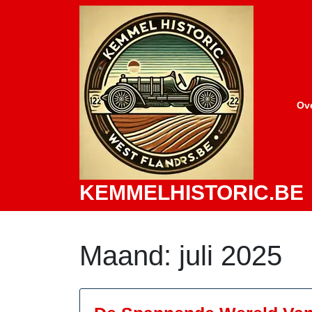
Skip
to
content
Ov
KEMMELHISTORIC.BE
Maand:
juli 2025