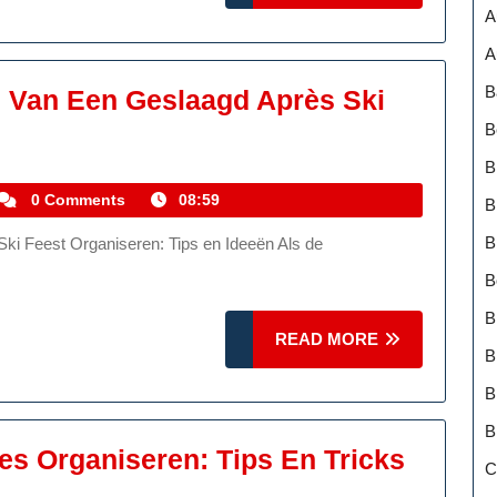
Aan
MORE
A
eesterlijke
A
Beelden
B
n Van Een Geslaagd Après Ski
B
B
kemmelhistoric
0 Comments
08:59
B
B
B
B
READ
READ MORE
B
MORE
B
B
Hoe
s Organiseren: Tips En Tricks
C
Een