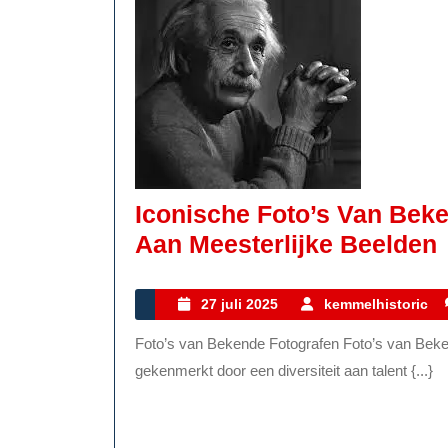
Iconische Foto’s Van Bek
Aan Meesterlijke Beelden
27
27 juli 2025
kemmelhistoric
juli
Foto’s van Bekende Fotografen Foto’s van Bekende Fotografen De wereld van de fotografie wordt
2025
gekenmerkt door een diversiteit aan talent {...}