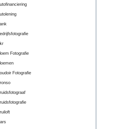
utofinanciering
utolening
ank
edrijfsfotografie
kr
loem Fotografie
loemen
oudoir Fotografie
ronso
ruidsfotograaf
ruidsfotografie
ruiloft
ars