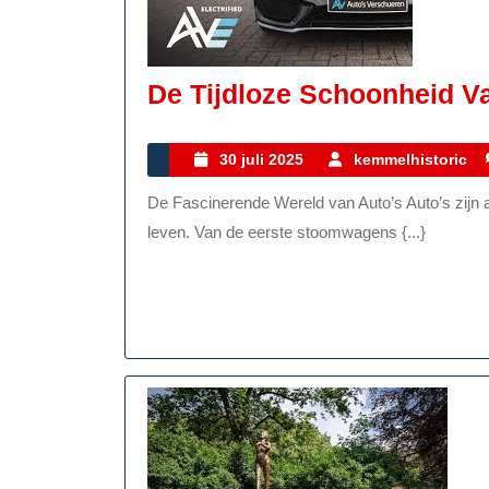
De Tijdloze Schoonheid Va
30
30 juli 2025
kemmelhistoric
juli
De Fascinerende Wereld van Auto’s Auto’s zijn al decennialang een integraal onderdeel van ons dagelijks
2025
leven. Van de eerste stoomwagens {...}