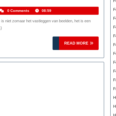
F
Betoverende
Wereld
F
kemmelhistoric
0 Comments
08:59
Van
F
Fotokunstwerken
F
.}
F
READ
READ MORE
F
MORE
F
F
F
F
F
H
H
H