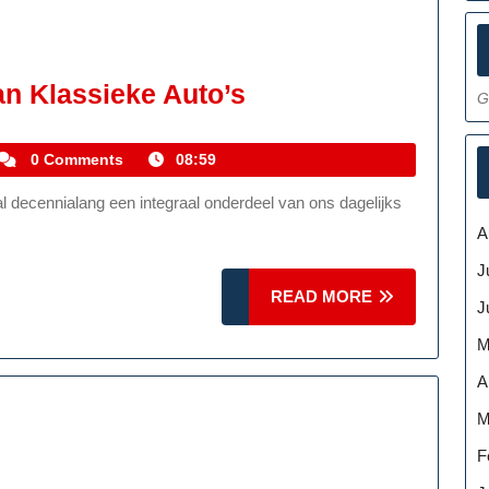
De
n Klassieke Auto’s
G
Tijdloze
Schoonheid
kemmelhistoric
0 Comments
08:59
Van
Klassieke
A
Auto’s
J
READ
READ MORE
J
MORE
M
A
M
F