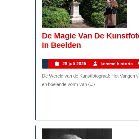
De Magie Van De Kunstfo
De
In Beelden
Magie
Van
28
28 juli 2025
kemmelhistoric
juli
De
De Wereld van de Kunstfotograaf: Het Vangen van Schoonheid door de Lens Kunstfotografie is een unieke
2025
Kunstfotograaf:
en boeiende vorm van {...}
Schoonheid
Gevangen
In
Beelden