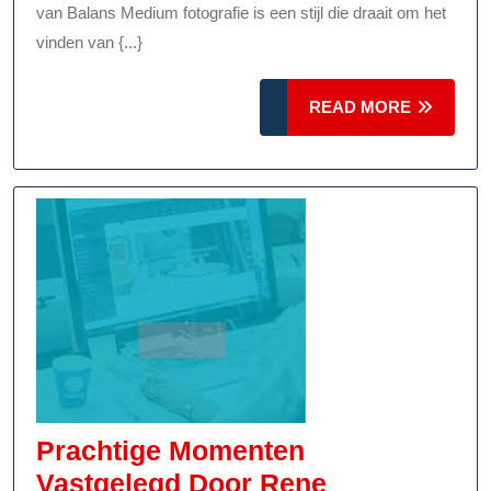
Kunst
van Balans Medium fotografie is een stijl die draait om het
Van
vinden van {...}
Medium
READ
Fotografie
READ MORE
MORE
Prachtige Momenten
Vastgelegd Door Rene