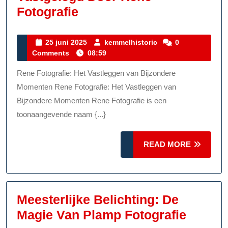
Prachtige
Fotografie
Momenten
Vastgelegd
25
kemmelhistoric
25 juni 2025
kemmelhistoric
0
juni
Comments
08:59
Door
2025
Rene
Rene Fotografie: Het Vastleggen van Bijzondere
Fotografie
Momenten Rene Fotografie: Het Vastleggen van
Bijzondere Momenten Rene Fotografie is een
toonaangevende naam {...}
READ
READ MORE
MORE
Meesterlijke Belichting: De
Meeste
Magie Van Plamp Fotografie