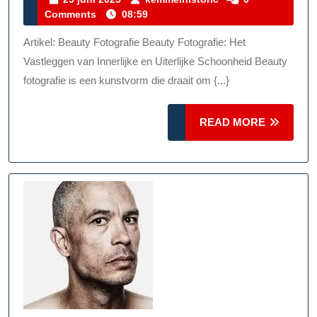
juni
Comments
08:59
Beauty
2025
Fotografie:
Artikel: Beauty Fotografie Beauty Fotografie: Het
Het
Vastleggen van Innerlijke en Uiterlijke Schoonheid Beauty
Vastleggen
fotografie is een kunstvorm die draait om {...}
Van
READ
Innerlijke
READ MORE
MORE
En
Uiterlijke
Schoonheid