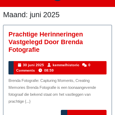
Maand:
juni 2025
Prachtige Herinneringen
Vastgelegd Door Brenda
Prachtige
Fotografie
Herinneringen
Vastgelegd
30
kemmelhistoric
30 juni 2025
kemmelhistoric
0
juni
Comments
08:59
Door
2025
Brenda
Brenda Fotografie: Capturing Moments, Creating
Fotografie
Memories Brenda Fotografie is een toonaangevende
fotograaf die bekend staat om het vastleggen van
prachtige {...}