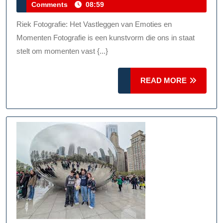
juni
Comments
08:59
Door
2025
Riek
Riek Fotografie: Het Vastleggen van Emoties en
Fotografie
Momenten Fotografie is een kunstvorm die ons in staat
stelt om momenten vast {...}
READ
READ MORE
MORE