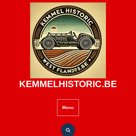
Skip
to
content
KEMMELHISTORIC.BE
Menu