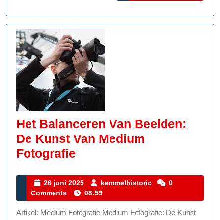
Het Balanceren Van Beelden:
De Kunst Van Medium
Het
Fotografie
Balanceren
Van
26
kemmelhistoric
26 juni 2025
kemmelhistoric
0
juni
Comments
08:59
Beelden:
2025
De
Artikel: Medium Fotografie Medium Fotografie: De Kunst