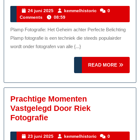
Belicht
De
24
kemmelhistoric
24 juni 2025
kemmelhistoric
0
juni
Comments
08:59
Magie
2025
Van
Plamp Fotografie: Het Geheim achter Perfecte Belichting
Plamp
Plamp fotografie is een techniek die steeds populairder
Fotogr
wordt onder fotografen van alle {...}
READ
READ MORE
MORE
Prachtige Momenten
Vastgelegd Door Riek
Prachtige
Fotografie
Momenten
Vastgelegd
23
kemmelhistoric
23 juni 2025
kemmelhistoric
0