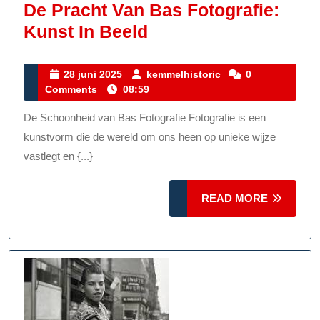
De Pracht Van Bas Fotografie:
De
Kunst In Beeld
Pracht
Van
28
kemmelhistoric
28 juni 2025
kemmelhistoric
0
juni
Comments
08:59
Bas
2025
Fotografie:
De Schoonheid van Bas Fotografie Fotografie is een
Kunst
kunstvorm die de wereld om ons heen op unieke wijze
In
vastlegt en {...}
Beeld
READ
READ MORE
MORE