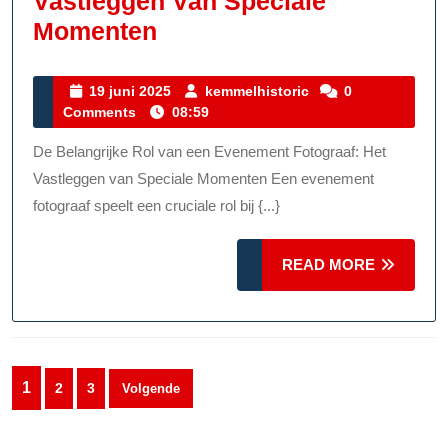
Vastleggen Van Speciale
De
Momenten
Onmisbare
Rol
19
kemmelhistoric
19 juni 2025
kemmelhistoric
0
juni
Comments
08:59
Van
2025
De
De Belangrijke Rol van een Evenement Fotograaf: Het
Evenement
Vastleggen van Speciale Momenten Een evenement
Fotograaf:
fotograaf speelt een cruciale rol bij {...}
Het
READ
Vastleggen
READ MORE
MORE
Van
Speciale
Momenten
Berichten
1
2
3
Volgende
paginering