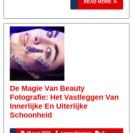
READ
READ MORE
MORE
De Magie Van Beauty
Fotografie: Het Vastleggen Van
Innerlijke En Uiterlijke
De
Schoonheid
Magie
Van
29
kemmelhistoric
29 juni 2025
kemmelhistoric
0