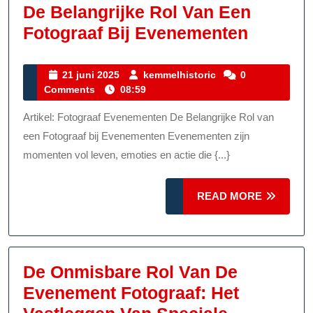
De Belangrijke Rol Van Een
De
Fotograaf Bij Evenementen
Belangr
Rol
21
kemmelhistoric
21 juni 2025
kemmelhistoric
0
juni
Comments
08:59
Van
2025
Een
Artikel: Fotograaf Evenementen De Belangrijke Rol van
Fotogra
een Fotograaf bij Evenementen Evenementen zijn
Bij
momenten vol leven, emoties en actie die {...}
Evenem
READ
READ MORE
MORE
De Onmisbare Rol Van De
Evenement Fotograaf: Het