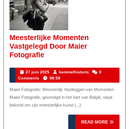
Meesterlijke Momenten
Vastgelegd Door Maier
Meesterlijke
Fotografie
Momenten
Vastgelegd
27
kemmelhistoric
27 juni 2025
kemmelhistoric
0
juni
Comments
08:59
Door
2025
Maier
Maier Fotografie: Meesterlijk Vastleggen van Momenten
Fotografie
Maier Fotografie, gevestigd in het hart van België, staat
bekend om zijn meesterlijke kunst {...}
READ
READ MORE
MORE