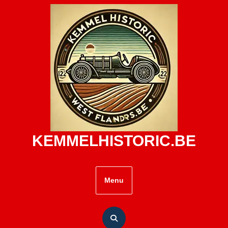
Skip
to
content
KEMMELHISTORIC.BE
Menu