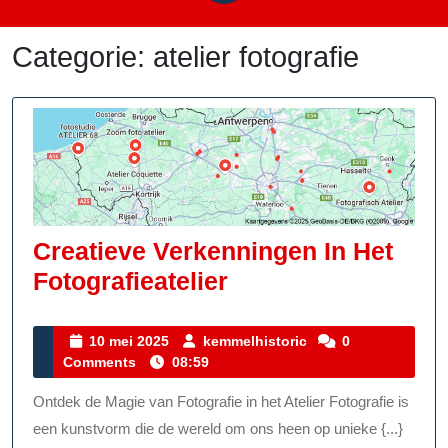
Categorie:
atelier fotografie
Creatieve Verkenningen In Het
Creatieve
Fotografieatelier
Verkenningen
In
10
kemmelhistoric
10 mei 2025
kemmelhistoric
0
mei
Comments
08:59
Het
2025
Fotografieatelier
Ontdek de Magie van Fotografie in het Atelier Fotografie is
een kunstvorm die de wereld om ons heen op unieke {...}