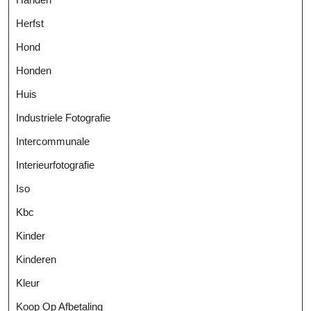
Herfst
Hond
Honden
Huis
Industriele Fotografie
Intercommunale
Interieurfotografie
Iso
Kbc
Kinder
Kinderen
Kleur
Koop Op Afbetaling