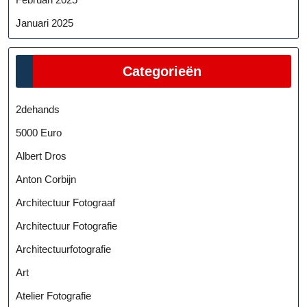
Januari 2025
Categorieën
2dehands
5000 Euro
Albert Dros
Anton Corbijn
Architectuur Fotograaf
Architectuur Fotografie
Architectuurfotografie
Art
Atelier Fotografie