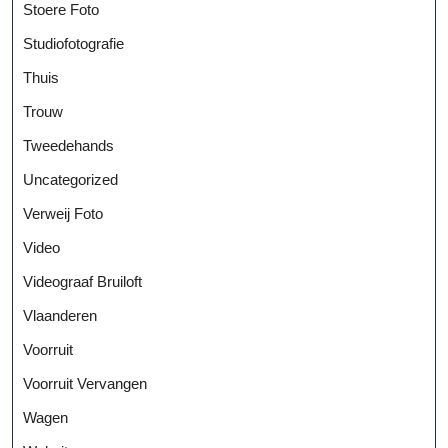
Stoere Foto
Studiofotografie
Thuis
Trouw
Tweedehands
Uncategorized
Verweij Foto
Video
Videograaf Bruiloft
Vlaanderen
Voorruit
Voorruit Vervangen
Wagen