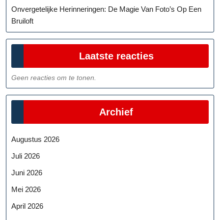
Onvergetelijke Herinneringen: De Magie Van Foto’s Op Een
Bruiloft
Laatste reacties
Geen reacties om te tonen.
Archief
Augustus 2026
Juli 2026
Juni 2026
Mei 2026
April 2026