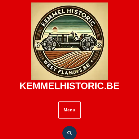
Skip
to
content
KEMMELHISTORIC.BE
Menu