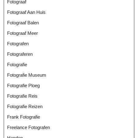
Fotograaf
Fotograaf Aan Huis
Fotograaf Balen
Fotograaf Meer
Fotografen
Fotograferen
Fotografie
Fotografie Museum
Fotografie Ploeg
Fotografie Reis
Fotografie Reizen
Frank Fotografie
Freelance Fotografen
Handen