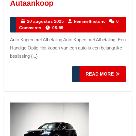
Auto
Autaankoop
Kopen
Met
20
kemmelhistor
20 augustus 2025
kemmelhistoric
0
augustus
Comments
08:59
Afbetaling:
2025
Financiële
Auto Kopen met Afbetaling Auto Kopen met Afbetaling: Een
Flexibiliteit
Handige Optie Het kopen van een auto is een belangrijke
Bij
beslissing {...}
Autaankoop
READ
READ MORE
MORE