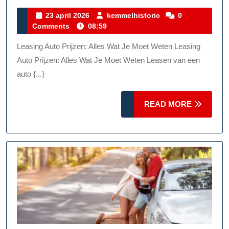
Auto
23
kemmelhistoric
23 april 2026
kemmelhistoric
0
april
Comments
08:59
Prijzen
2026
Voor
Leasing Auto Prijzen: Alles Wat Je Moet Weten Leasing
De
Auto Prijzen: Alles Wat Je Moet Weten Leasen van een
Beste
auto {...}
Deal
READ
READ MORE
MORE