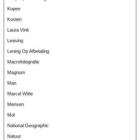
Kopen
Kosten
Laura Vink
Leasing
Lening Op Afbetaling
Macrofotografie
Magnum
Man
Marcel Witte
Mensen
Mol
National Geographic
Natuur