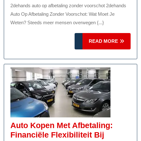
Auto
2dehands auto op afbetaling zonder voorschot 2dehands
Op
Auto Op Afbetaling Zonder Voorschot: Wat Moet Je
Afbetaling
Weten? Steeds meer mensen overwegen {...}
Zonder
READ
Voorschot
READ MORE
MORE
Auto Kopen Met Afbetaling:
Financiële Flexibiliteit Bij