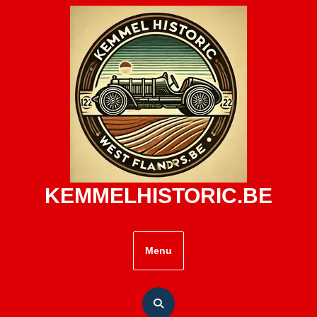
Skip
to
content
KEMMELHISTORIC.BE
Menu