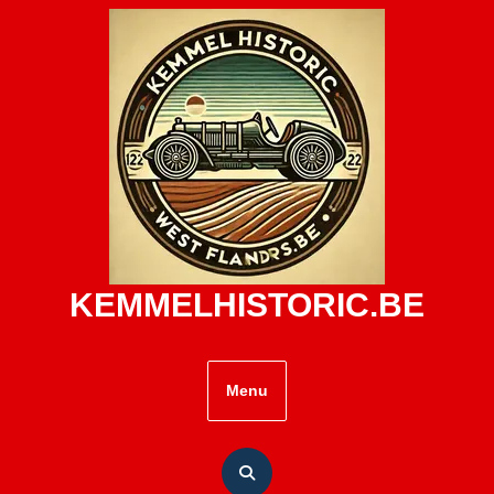
Skip
to
content
KEMMELHISTORIC.BE
Menu