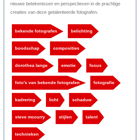
nieuwe betekenissen en perspectieven in de prachtige
creaties van deze getalenteerde fotografen.
bekende fotografen
belichting
boodschap
composities
dorothea lange
emotie
focus
foto's van bekende fotografen
fotografie
kadrering
licht
schaduw
steve mccurry
stijlen
talent
technieken