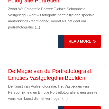
Tijdloze
Fotografie Portretten
Schoonheid:
Zwart-Wit Fotografie Portret: Tijdloze Schoonheid
Zwart-
Vastgelegd Zwart-wit fotografie heeft altijd een speciale
Wit
aantrekkingskracht gehad, vooral als het gaat om
Fotografie
portretfotografie. {...}
Portretten
READ
READ MORE
MORE
De Magie van de Portretfotograaf:
De
Emoties Vastgelegd in Beelden
Magie
De Kunst van Portretfotografie: Het Vastleggen van
van
Persoonlijkheid en Emotie Portretfotografie is een unieke
de
vorm van kunst die het vermogen {...}
Portretfot