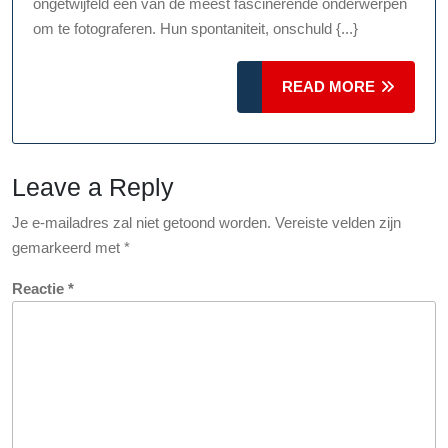
ongetwijfeld een van de meest fascinerende onderwerpen
Vangen
om te fotograferen. Hun spontaniteit, onschuld {...}
van
Onschuldige
READ
READ MORE
Schoonheid
MORE
Leave a Reply
Je e-mailadres zal niet getoond worden.
Vereiste velden zijn
gemarkeerd met
*
Reactie
*