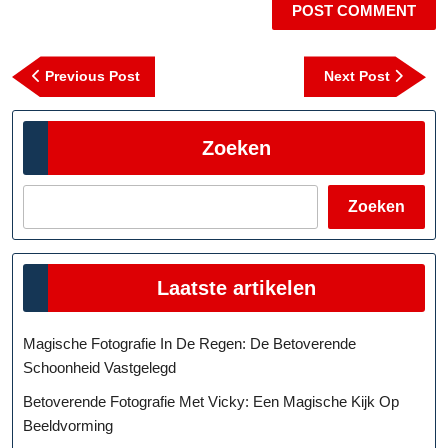
Berichtnavigatie
Previous
Next
Previous Post
Next Post
Post
Post
Zoeken
Zoeken
Laatste artikelen
Magische Fotografie In De Regen: De Betoverende
Schoonheid Vastgelegd
Betoverende Fotografie Met Vicky: Een Magische Kijk Op
Beeldvorming