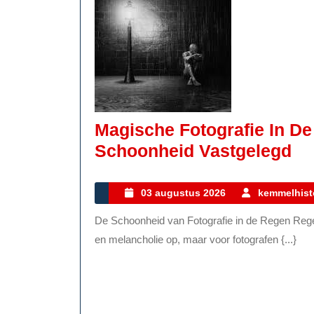
Magische Fotografie In D
Ma
Schoonheid Vastgelegd
Fo
In
03
03 augustus 2026
kemmelhist
augustus
De
De Schoonheid van Fotografie in de Regen Regenachtige dagen roepen vaak gevoelens van somberheid
2026
Re
en melancholie op, maar voor fotografen {...}
De
Be
Sc