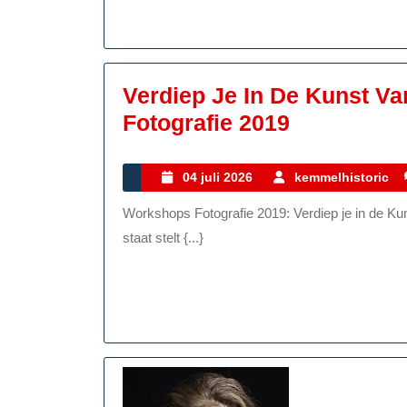
Verdiep Je In De Kunst V
Verdiep
Fotografie 2019
Je
In
04
04 juli 2026
kemmelhistoric
juli
De
Workshops Fotografie 2019: Verdiep je in de Kunst van het Beeld Fotografie is een kunstvorm die ons in
2026
Kunst
staat stelt {...}
Van
Fotografie:
Workshop
Fotografie
2019