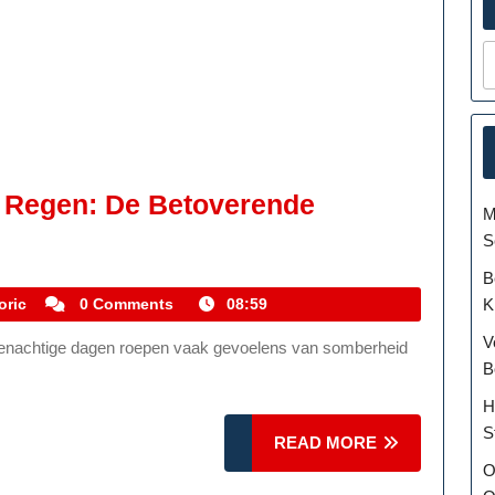
e Regen: De Betoverende
M
gische
S
tografie
B
kemmelhistoric
K
oric
0 Comments
08:59
V
gen:
B
H
toverende
S
READ
READ MORE
hoonheid
MORE
O