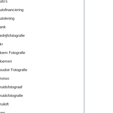
uto's
utofinanciering
utolening
ank
edrijfsfotografie
kr
loem Fotografie
loemen
oudoir Fotografie
ronso
ruidsfotograaf
ruidsfotografie
ruiloft
ars