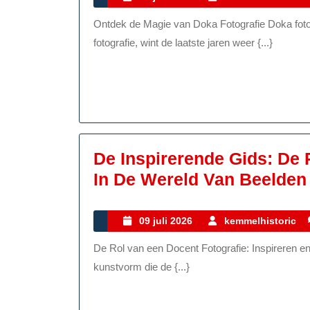
juli
Ontdek de Magie van Doka Fotografie Doka fotografie, een ambachtelijke en nostalgische vorm van
2026
fotografie, wint de laatste jaren weer {...}
De Inspirerende Gids: De 
In De Wereld Van Beelden
09
09 juli 2026
kemmelhistoric
juli
De Rol van een Docent Fotografie: Inspireren en Begeleiden in de Wereld van Beelden Fotografie is een
2026
kunstvorm die de {...}