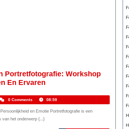
F
F
F
F
F
F
F
n Portretfotografie: Workshop
F
Verdiep
en En Ervaren
F
Je
F
In
kemmelhistoric
0 Comments
08:59
F
De
Kunst
H
 van het onderwerp {...}
Van
H