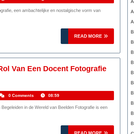
A
Wereld
A
Van
A
Doka
B
Fotografie
READ
READ MORE
B
MORE
B
B
Rol Van Een Docent Fotografie
B
De
B
Inspirerende
B
Gids:
kemmelhistoric
0 Comments
08:59
De
B
Rol
B
Van
B
Een
READ
READ MORE
C