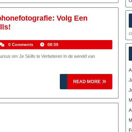
stgelegd
O
honefotografie: Volg Een
Meester
ls!
Worden
G
In
kemmelhistoric
0 Comments
08:59
Smartphonefotografie:
Volg
Een
A
Cursus
J
READ
READ MORE
En
MORE
J
Verbeter
M
Je
A
Skills!
M
F