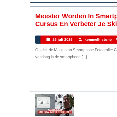
Va
Meester Worden In Smartp
Cursus En Verbeter Je Skil
26
26 juli 2026
kemmelhistoric
juli
Ontdek de Magie van Smartphone Fotografie: Cursus om Je Skills te Verbeteren In de wereld van
2026
vandaag is de smartphone {...}