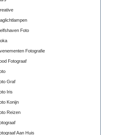
reative
aglichtlampen
elfshaven Foto
oka
venementen Fotografie
ood Fotograaf
oto
oto Graf
oto Iris
oto Konijn
oto Reizen
otograaf
otograaf Aan Huis