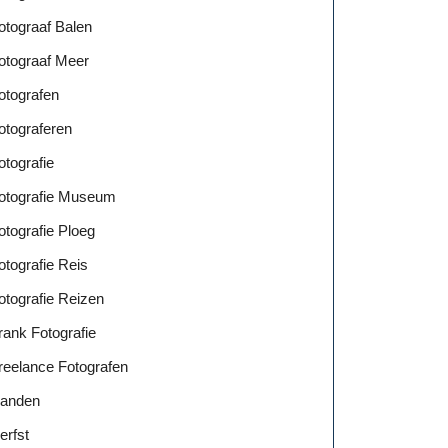
otograaf Balen
otograaf Meer
otografen
otograferen
otografie
otografie Museum
otografie Ploeg
otografie Reis
otografie Reizen
rank Fotografie
reelance Fotografen
anden
erfst