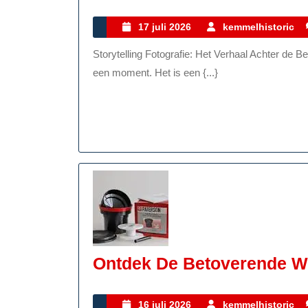
17
17 juli 2026
kemmelhistoric
juli
Storytelling Fotografie: Het Verhaal Achter de Beelden Fotografie is meer dan alleen het vastleggen van
2026
een moment. Het is een {...}
Ontdek De Betoverende We
16
16 juli 2026
kemmelhistoric