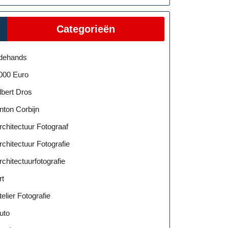
e
Categorieën
dehands
000 Euro
lbert Dros
nton Corbijn
rchitectuur Fotograaf
rchitectuur Fotografie
rchitectuurfotografie
rt
telier Fotografie
uto
e