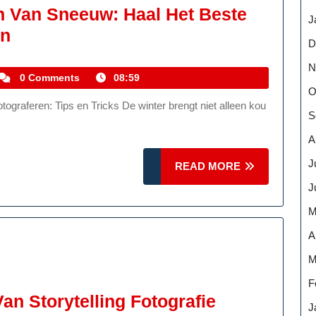
n Van Sneeuw: Haal Het Beste
J
Tips
en
D
Voor
N
Het
kemmelhistoric
0 Comments
08:59
O
Fotograferen
S
Van
Sneeuw:
A
Haal
J
READ
READ MORE
Het
MORE
J
Beste
M
Uit
A
Winterse
M
Landschappen
F
Het
an Storytelling Fotografie
J