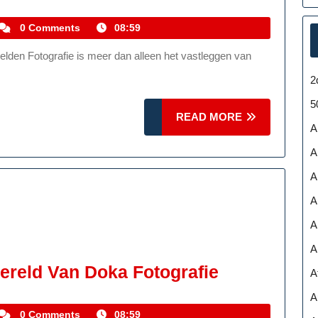
Betoverend
Verhaal
kemmelhistoric
0 Comments
08:59
Van
Storytelling
2
Fotografie
5
READ
READ MORE
A
MORE
A
A
A
A
A
Ontdek
reld Van Doka Fotografie
A
De
A
Betoverend
kemmelhistoric
0 Comments
08:59