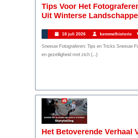
Tips Voor Het Fotografere
Uit Winterse Landschapp
18
18 juli 2026
kemmelhistoric
juli
Sneeuw Fotograferen: Tips en Tricks Sneeuw Fotograferen: Tips en Tricks De winter brengt niet alleen kou
2026
en gezelligheid met zich {...}
Het Betoverende Verhaal V