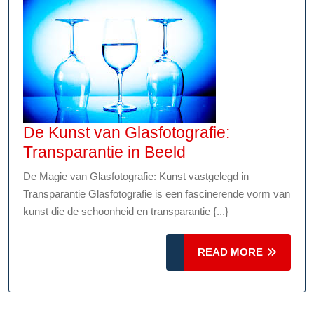
De Kunst van Glasfotografie:
De
Transparantie in Beeld
Kunst
De Magie van Glasfotografie: Kunst vastgelegd in
van
Transparantie Glasfotografie is een fascinerende vorm van
Glasfotografie:
kunst die de schoonheid en transparantie {...}
Transparantie
in
READ
READ MORE
Beeld
MORE