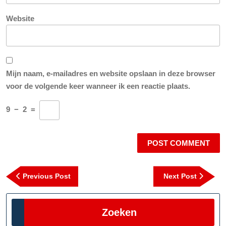
Website
Mijn naam, e-mailadres en website opslaan in deze browser
voor de volgende keer wanneer ik een reactie plaats.
9
−
2
=
Berichtnavigatie
Previous
Next
Previous Post
Next Post
Post
Post
Zoeken