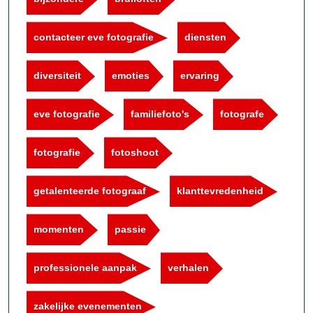
contacteer eve fotografie
diensten
diversiteit
emoties
ervaring
eve fotografie
familiefoto's
fotografe
fotografie
fotoshoot
getalenteerde fotograaf
klanttevredenheid
momenten
passie
professionele aanpak
verhalen
zakelijke evenementen