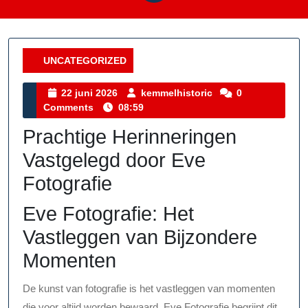
UNCATEGORIZED
Category
22
kemmelhistoric
22 juni 2026
kemmelhistoric
0
juni
Comments
08:59
2026
Prachtige Herinneringen
Vastgelegd door Eve
Fotografie
Eve Fotografie: Het
Vastleggen van Bijzondere
Momenten
De kunst van fotografie is het vastleggen van momenten
die voor altijd worden bewaard. Eve Fotografie begrijpt dit