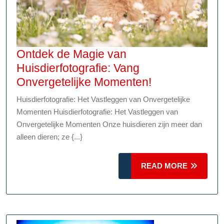
Ontdek de Magie van
Huisdierfotografie: Vang
Ontdek
Onvergetelijke Momenten!
de
Huisdierfotografie: Het Vastleggen van Onvergetelijke
Magie
Momenten Huisdierfotografie: Het Vastleggen van
van
Onvergetelijke Momenten Onze huisdieren zijn meer dan
Huisdierfotogr
alleen dieren; ze {...}
Vang
Onvergetelijk
READ
READ MORE
MORE
Momenten!