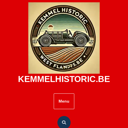
Skip
to
content
KEMMELHISTORIC.BE
Menu