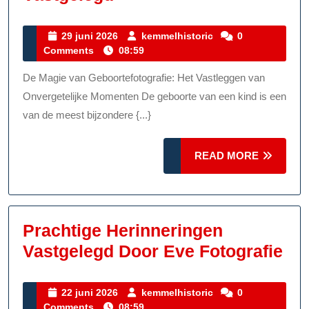
Magie
Van
29
kemmelhistoric
29 juni 2026
kemmelhistoric
0
juni
Comments
08:59
De
2026
Geboortefotograaf:
De Magie van Geboortefotografie: Het Vastleggen van
Onvergetelijke
Onvergetelijke Momenten De geboorte van een kind is een
Momenten
van de meest bijzondere {...}
Vastgelegd
READ
READ MORE
MORE
Prachtige Herinneringen
Pra
Vastgelegd Door Eve Fotografie
Her
Va
22
kemmelhistoric
22 juni 2026
kemmelhistoric
0
juni
Comments
08:59