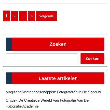
Berichten
1
2
…
6
Volgende
paginering
Zoeken
Zoeken
Laatste artikelen
Magische Winterlandschappen: Fotograferen In De Sneeuw
Ontdek De Creatieve Wereld Van Fotografie Aan De
Fotografie Academie