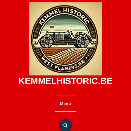
Skip
to
content
KEMMELHISTORIC.BE
Menu