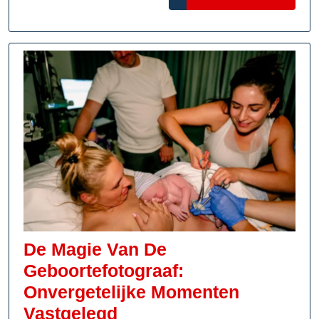
MORE
De Magie Van De
Geboortefotograaf:
Onvergetelijke Momenten
De
Vastgelegd