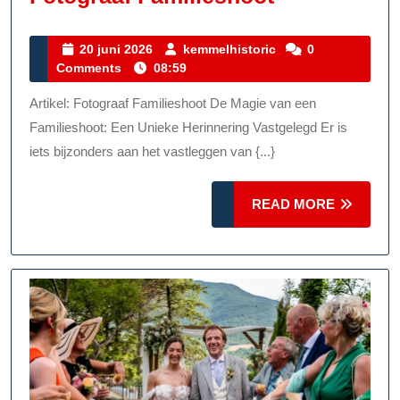
Herinnerin
Vastgelegd:
20
kemmelhistoric
20 juni 2026
kemmelhistoric
0
juni
Comments
08:59
De
2026
Magie
Artikel: Fotograaf Familieshoot De Magie van een
Van
Familieshoot: Een Unieke Herinnering Vastgelegd Er is
Een
iets bijzonders aan het vastleggen van {...}
Fotograaf
READ
READ MORE
Familieshoo
MORE