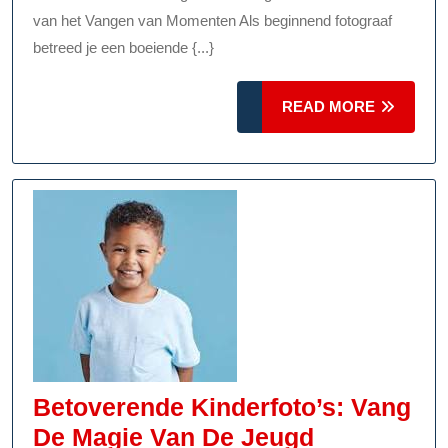
Beginnend
van het Vangen van Momenten Als beginnend fotograaf
Fotograaf:
betreed je een boeiende {...}
Ontdekkingen
READ
En
READ MORE
MORE
Creatieve
Groei
Betoverende Kinderfoto’s: Vang
Betoveren
De Magie Van De Jeugd