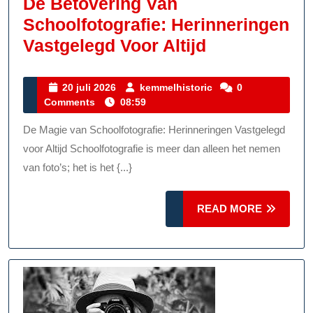
De Betovering Van
Schoolfotografie: Herinneringen
De
Vastgelegd Voor Altijd
Betovering
Van
20
kemmelhistoric
20 juli 2026
kemmelhistoric
0
juli
Comments
08:59
Schoolfotogr
2026
Herinnering
De Magie van Schoolfotografie: Herinneringen Vastgelegd
Vastgelegd
voor Altijd Schoolfotografie is meer dan alleen het nemen
Voor
van foto’s; het is het {...}
Altijd
READ
READ MORE
MORE