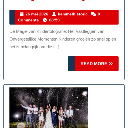
Kinderfoto’
Vang
26
kemmelhistoric
26 mei 2026
kemmelhistoric
0
mei
Comments
08:59
De
2026
Magie
De Magie van Kinderfotografie: Het Vastleggen van
Van
Onvergetelijke Momenten Kinderen groeien zo snel op en
De
het is belangrijk om die {...}
Jeugd
READ
READ MORE
MORE