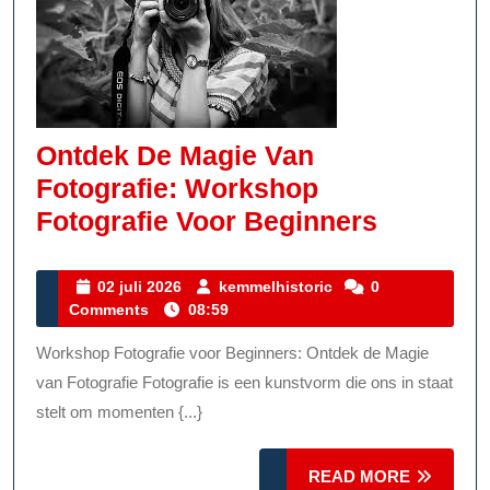
Ontdek De Magie Van
Fotografie: Workshop
Ontdek
Fotografie Voor Beginners
De
Magie
02
kemmelhistoric
02 juli 2026
kemmelhistoric
0
juli
Comments
08:59
Van
2026
Fotograf
Workshop Fotografie voor Beginners: Ontdek de Magie
Worksh
van Fotografie Fotografie is een kunstvorm die ons in staat
Fotograf
stelt om momenten {...}
Voor
READ
READ MORE
Beginne