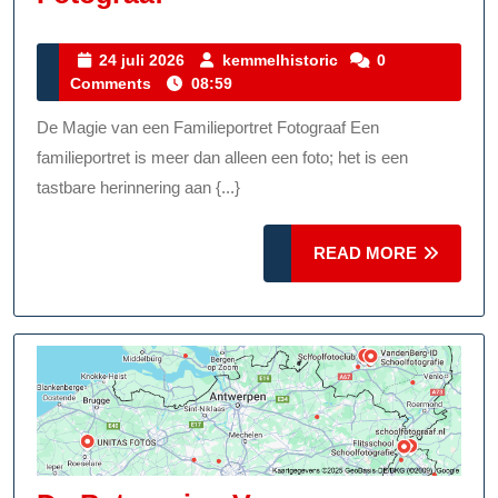
Herinneringen:
De
24
kemmelhistoric
24 juli 2026
kemmelhistoric
0
juli
Comments
08:59
Kunst
2026
Van
De Magie van een Familieportret Fotograaf Een
De
familieportret is meer dan alleen een foto; het is een
Familieportret
tastbare herinnering aan {...}
Fotograaf
READ
READ MORE
MORE