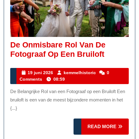
De Onmisbare Rol Van De
De
Fotograaf Op Een Bruiloft
Onmisba
Rol
19
kemmelhistoric
19 juni 2026
kemmelhistoric
0
juni
Comments
08:59
Van
2026
De
De Belangrijke Rol van een Fotograaf op een Bruiloft Een
Fotograa
bruiloft is een van de meest bijzondere momenten in het
Op
{...}
Een
READ
READ MORE
Bruiloft
MORE