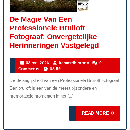
De Magie Van Een
Professionele Bruiloft
Fotograaf: Onvergetelijke
De
Herinneringen Vastgelegd
Magie
Van
03
kemmelhistoric
03 mei 2026
kemmelhistoric
0
mei
Comments
08:59
Een
2026
Professi
De Belangrijkheid van een Professionele Bruiloft Fotograaf
Bruiloft
Een bruiloft is een van de meest bijzondere en
Fotograa
memorabele momenten in het {...}
Onverget
READ
READ MORE
Herinner
MORE
Vastgele