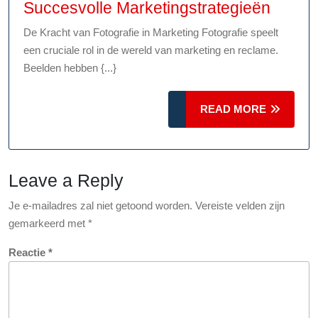
De
Succesvolle Marketingstrategieën
Impac
De Kracht van Fotografie in Marketing Fotografie speelt
van
een cruciale rol in de wereld van marketing en reclame.
Fotogr
Beelden hebben {...}
in
Succe
READ
READ MORE
Market
MORE
Leave a Reply
Je e-mailadres zal niet getoond worden.
Vereiste velden zijn
gemarkeerd met
*
Reactie
*