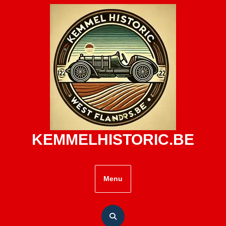
Skip
to
content
KEMMELHISTORIC.BE
Menu