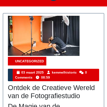
UNCATEGORIZED
Category
03
kemmelhistoric
03 maart 2025
kemmelhistoric
0
maart
Comments
08:59
2025
Ontdek de Creatieve Wereld
van de Fotografiestudio
De Magie van de