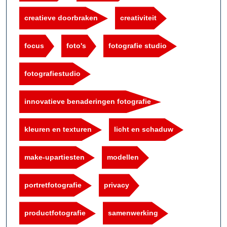
creatieve doorbraken
creativiteit
focus
foto's
fotografie studio
fotografiestudio
innovatieve benaderingen fotografie
kleuren en texturen
licht en schaduw
make-upartiesten
modellen
portretfotografie
privacy
productfotografie
samenwerking