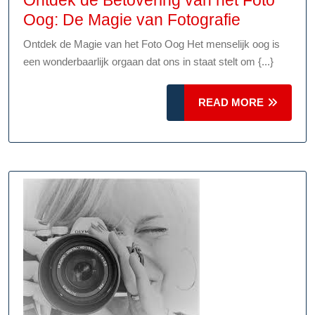
Ontdek
Oog: De Magie van Fotografie
de
Ontdek de Magie van het Foto Oog Het menselijk oog is
Betoverin
een wonderbaarlijk orgaan dat ons in staat stelt om {...}
van
het
READ
READ MORE
Foto
MORE
Oog:
De
Magie
van
Fotografie