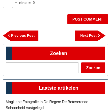
−
nine
=
0
Berichtnavigatie
Previous
Next
Previous Post
Next Post
Post
Post
Zoeken
Zoeken
Laatste artikelen
Magische Fotografie In De Regen: De Betoverende
Schoonheid Vastgelegd