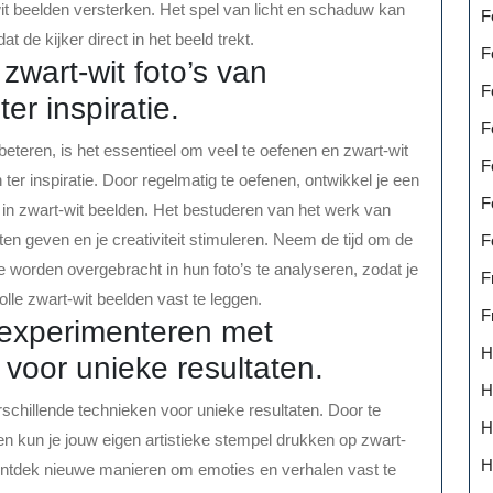
it beelden versterken. Het spel van licht en schaduw kan
F
 de kijker direct in het beeld trekt.
F
zwart-wit foto’s van
F
er inspiratie.
F
beteren, is het essentieel om veel te oefenen en zwart-wit
F
 ter inspiratie. Door regelmatig te oefenen, ontwikkel je een
F
 in zwart-wit beelden. Het bestuderen van het werk van
n geven en je creativiteit stimuleren. Neem de tijd om de
F
e worden overgebracht in hun foto’s te analyseren, zodat je
F
lle zwart-wit beelden vast te leggen.
F
e experimenteren met
H
 voor unieke resultaten.
H
schillende technieken voor unieke resultaten. Door te
H
n kun je jouw eigen artistieke stempel drukken op zwart-
H
 en ontdek nieuwe manieren om emoties en verhalen vast te