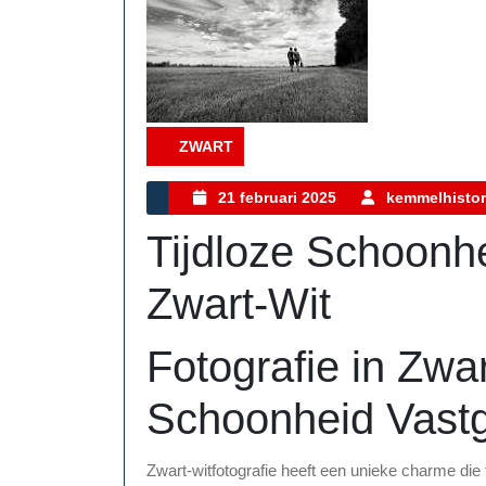
ZWART
Category
21
21 februari 2025
kemmelhistor
februari
Tijdloze Schoonhe
2025
Zwart-Wit
Fotografie in Zwar
Schoonheid Vast
Zwart-witfotografie heeft een unieke charme die t