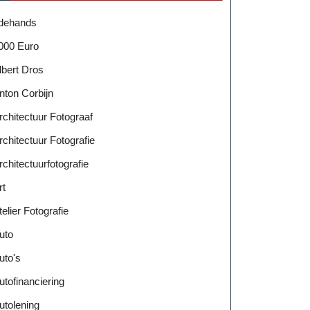
dehands
000 Euro
lbert Dros
nton Corbijn
rchitectuur Fotograaf
rchitectuur Fotografie
rchitectuurfotografie
rt
telier Fotografie
uto
uto's
utofinanciering
utolening