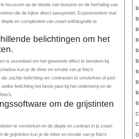
 te focussen op de details van texturen en de herhaling van
B
creëren die de kijker direct aanspreekt. Experimenteer met
B
iepte en complexiteit van zwart-witfotografie te
B
hillende belichtingen om het
B
ken.
B
B
n is essentieel om het gewenste effect te bereiken bij
 schaduw kun je de sfeer en emotie van je foto’s
B
ls zachte belichting om contrasten te versterken of juist
B
 welke belichting het beste past bij het onderwerp en de
B
foto’s.
ingssoftware om de grijstinten
B
C
C
tinten te versterken en de diepte en contrast in je zwart-
t de grijstinten kun je de sfeer en emotie van je foto’s
D