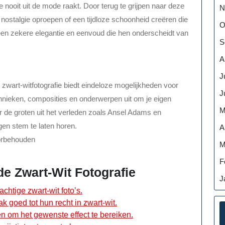
ie nooit uit de mode raakt. Door terug te grijpen naar deze
N
 nostalgie oproepen of een tijdloze schoonheid creëren die
O
en een zekere elegantie en eenvoud die hen onderscheidt van
S
A
J
, zwart-witfotografie biedt eindeloze mogelijkheden voor
J
echnieken, composities en onderwerpen uit om je eigen
M
oor de groten uit het verleden zoals Ansel Adams en
en stem te laten horen.
A
oorbehouden
M
F
e Zwart-Wit Fotografie
J
chtige zwart-wit foto’s.
 goed tot hun recht in zwart-wit.
n om het gewenste effect te bereiken.