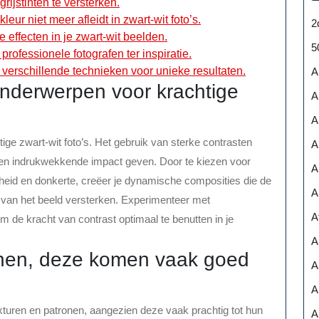
rijstinten te versterken.
ur niet meer afleidt in zwart-wit foto’s.
2
 effecten in je zwart-wit beelden.
5
professionele fotografen ter inspiratie.
 verschillende technieken voor unieke resultaten.
A
onderwerpen voor krachtige
A
A
ige zwart-wit foto’s. Het gebruik van sterke contrasten
A
 een indrukwekkende impact geven. Door te kiezen voor
A
rheid en donkerte, creëer je dynamische composities die de
A
 van het beeld versterken. Experimenteer met
A
m de kracht van contrast optimaal te benutten in je
A
onen, deze komen vaak goed
A
.
A
exturen en patronen, aangezien deze vaak prachtig tot hun
A