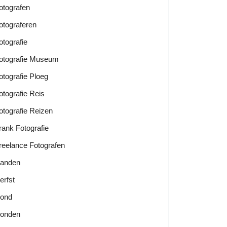
otografen
otograferen
otografie
otografie Museum
otografie Ploeg
otografie Reis
otografie Reizen
rank Fotografie
reelance Fotografen
anden
erfst
ond
onden