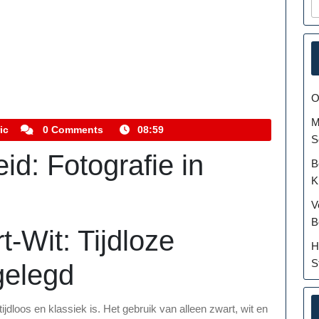
O
M
kemmelhistoric
ic
0 Comments
08:59
S
id: Fotografie in
B
K
V
B
t-Wit: Tijdloze
H
S
gelegd
ijdloos en klassiek is. Het gebruik van alleen zwart, wit en