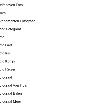
elfshaven Foto
oka
venementen Fotografie
ood Fotograaf
oto
oto Graf
oto Iris
oto Konijn
oto Reizen
otograaf
otograaf Aan Huis
otograaf Balen
otograaf Meer