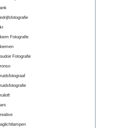
ank
edrijfsfotografie
kr
loem Fotografie
loemen
oudoir Fotografie
ronso
ruidsfotograaf
ruidsfotografie
ruiloft
ars
reative
aglichtlampen