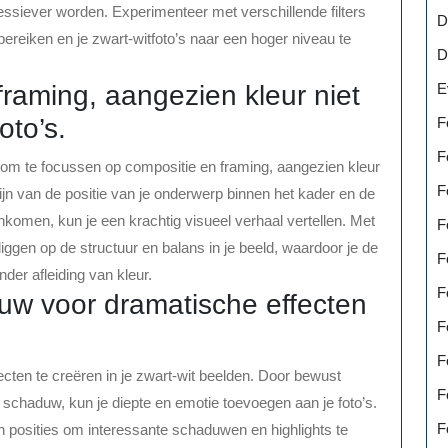
ssiever worden. Experimenteer met verschillende filters
D
ereiken en je zwart-witfoto’s naar een hoger niveau te
D
E
raming, aangezien kleur niet
oto’s.
F
F
eel om te focussen op compositie en framing, aangezien kleur
F
zijn van de positie van je onderwerp binnen het kader en de
komen, kun je een krachtig visueel verhaal vertellen. Met
F
iggen op de structuur en balans in je beeld, waardoor je de
F
nder afleiding van kleur.
F
duw voor dramatische effecten
F
F
cten te creëren in je zwart-wit beelden. Door bewust
F
 schaduw, kun je diepte en emotie toevoegen aan je foto’s.
F
n posities om interessante schaduwen en highlights te