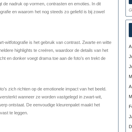
legt de nadruk op vormen, contrasten en emoties. In dit
G
grafie en waarom het nog steeds zo geliefd is bij zowel
witfotografie is het gebruik van contrast. Zwarte en witte
A
ldere highlights te creëren, waardoor de details van het
J
ht en donker voegt drama toe aan de foto’s en trekt de
J
M
A
to’s zich richten op de emotionele impact van het beeld.
M
rsterkt wanneer ze worden vastgelegd in zwart-wit,
erp ontstaat. De eenvoudige kleurenpalet maakt het
F
ast te leggen.
J
D