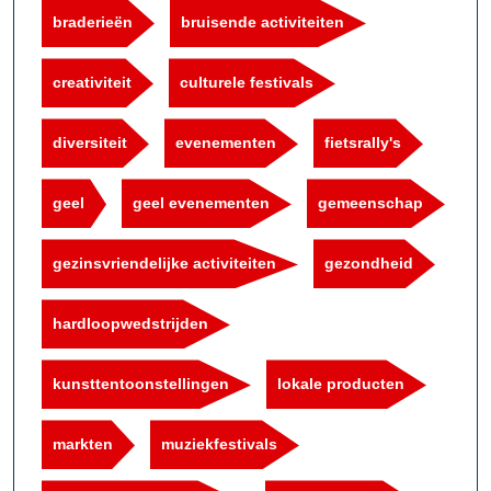
braderieën
bruisende activiteiten
creativiteit
culturele festivals
diversiteit
evenementen
fietsrally's
geel
geel evenementen
gemeenschap
gezinsvriendelijke activiteiten
gezondheid
hardloopwedstrijden
kunsttentoonstellingen
lokale producten
markten
muziekfestivals