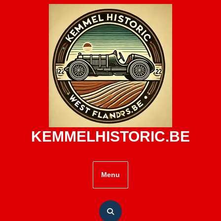
Skip
to
content
KEMMELHISTORIC.BE
Menu