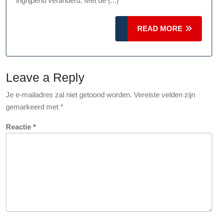
ingrijpend veranderd. Met de {...}
Fotografie:
Van
READ
READ MORE
Pixels
MORE
tot
Perfectie
Leave a Reply
Je e-mailadres zal niet getoond worden.
Vereiste velden zijn
gemarkeerd met
*
Reactie
*