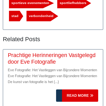
sportieve evenementen
sportliefhebbers
stad
verbondenheid
Related Posts
Prachtige Herinneringen Vastgelegd
Prachtige
door Eve Fotografie
Herinneringen
Eve Fotografie: Het Vastleggen van Bijzondere Momenten
Vastgelegd
Eve Fotografie: Het Vastleggen van Bijzondere Momenten
door
De kunst van fotografie is het {...}
Eve
Fotografie
READ
READ MORE
MORE