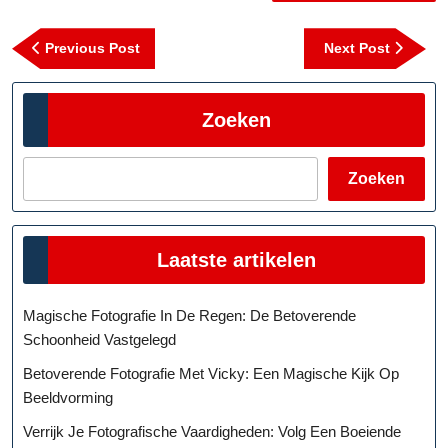
Berichtnavigatie
Previous
Next
Previous Post
Next Post
Post
Post
Zoeken
Zoeken
Laatste artikelen
Magische Fotografie In De Regen: De Betoverende
Schoonheid Vastgelegd
Betoverende Fotografie Met Vicky: Een Magische Kijk Op
Beeldvorming
Verrijk Je Fotografische Vaardigheden: Volg Een Boeiende