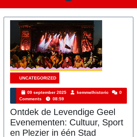
UNCATEGORIZED
Category
09
kemmelhisto
09 september 2025
kemmelhistoric
0
september
Comments
08:59
2025
Ontdek de Levendige Geel
Evenementen: Cultuur, Sport
en Plezier in één Stad