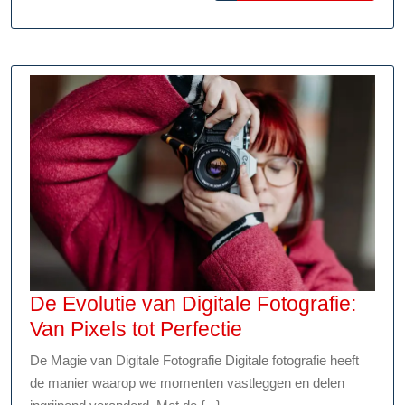
Onschuld
De Evolutie van Digitale Fotografie:
De
Van Pixels tot Perfectie
Evolutie
De Magie van Digitale Fotografie Digitale fotografie heeft
van
de manier waarop we momenten vastleggen en delen
Digitale