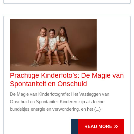
Prachtige Kinderfoto’s: De Magie van
Prachtige
Spontaniteit en Onschuld
Kinderfoto’s:
De Magie van Kinderfotografie: Het Vastleggen van
De
Onschuld en Spontaniteit Kinderen zijn als kleine
Magie
bundeltjes energie en verwondering, en het {...}
van
Spontaniteit
READ
READ MORE
en
MORE