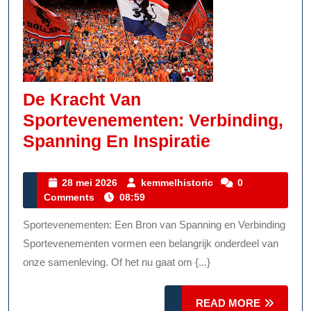
De Kracht Van
Sportevenementen: Verbinding,
De
Spanning En Inspiratie
Kracht
Van
28
kemmelhistoric
28 mei 2026
kemmelhistoric
0
mei
Comments
08:59
Sportevene
2026
Verbinding,
Sportevenementen: Een Bron van Spanning en Verbinding
Spanning
Sportevenementen vormen een belangrijk onderdeel van
En
onze samenleving. Of het nu gaat om {...}
Inspiratie
READ
READ MORE