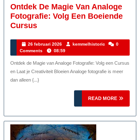
Ontdek De Magie Van Analoge
Fotografie: Volg Een Boeiende
Ontdek
Cursus
De
Magie
26
kemmelhistoric
26 februari 2026
kemmelhistoric
0
februari
Comments
08:59
Van
2026
Analoge
Ontdek de Magie van Analoge Fotografie: Volg een Cursus
Fotografie:
en Laat je Creativiteit Bloeien Analoge fotografie is meer
Volg
dan alleen {...}
Een
READ
Boeiende
READ MORE
MORE
Cursus