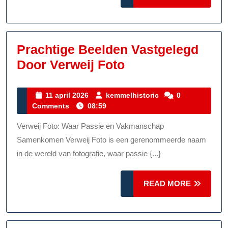
MORE
Prachtige Beelden Vastgelegd
Prachtige
Door Verweij Foto
Beelden
Vastgelegd
11
kemmelhistoric
11 april 2026
kemmelhistoric
0
april
Comments
08:59
Door
2026
Verweij
Verweij Foto: Waar Passie en Vakmanschap
Foto
Samenkomen Verweij Foto is een gerenommeerde naam
in de wereld van fotografie, waar passie {...}
READ
READ MORE
MORE