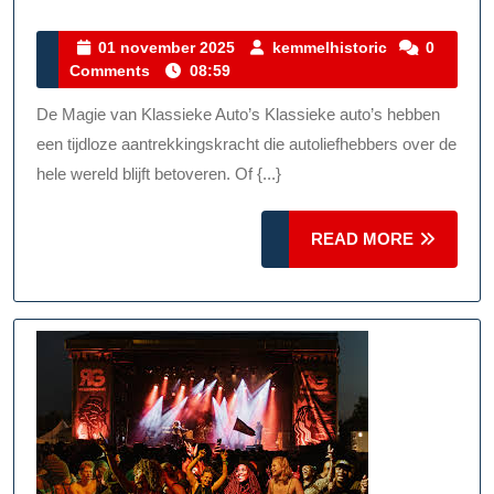
Tijdloze
Schoonheid
01
kemmelhistor
01 november 2025
kemmelhistoric
0
november
Comments
08:59
Van
2025
Klassieke
De Magie van Klassieke Auto’s Klassieke auto’s hebben
Auto’s
een tijdloze aantrekkingskracht die autoliefhebbers over de
hele wereld blijft betoveren. Of {...}
READ
READ MORE
MORE