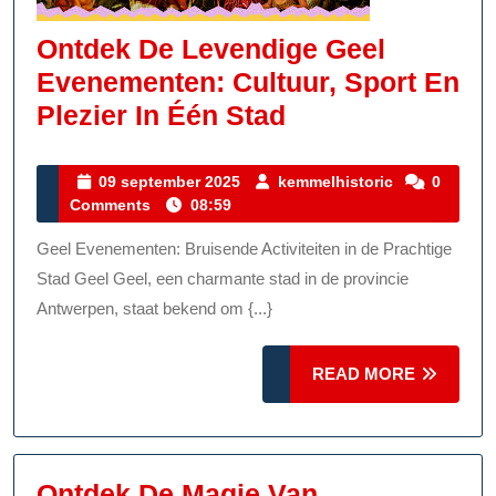
Ontdek De Levendige Geel
Evenementen: Cultuur, Sport En
Ontdek
Plezier In Één Stad
De
Levendige
09
kemmelhisto
09 september 2025
kemmelhistoric
0
september
Comments
08:59
Geel
2025
Evenementen:
Geel Evenementen: Bruisende Activiteiten in de Prachtige
Cultuur,
Stad Geel Geel, een charmante stad in de provincie
Sport
Antwerpen, staat bekend om {...}
En
READ
Plezier
READ MORE
MORE
In
Één
Stad
Ontdek De Magie Van