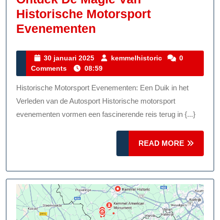
Historische Motorsport
Ontdek
Evenementen
De
Magie
30
kemmelhistoric
30 januari 2025
kemmelhistoric
0
januari
Comments
08:59
Van
2025
Historische
Historische Motorsport Evenementen: Een Duik in het
Motorsport
Verleden van de Autosport Historische motorsport
Evenementen
evenementen vormen een fascinerende reis terug in {...}
READ
READ MORE
MORE