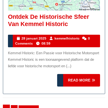
Ontdek De Historische Sfeer
Ontdek
Van Kemmel Historic
De
Historische
28
kemmelhistoric
28 januari 2025
kemmelhistoric
0
januari
Comments
08:59
Sfeer
2025
Van
Kemmel Historic: Een Passie voor Historische Motorsport
Kemmel
Kemmel Historic is een toonaangevend platform dat de
Historic
liefde voor historische motorsport en {...}
READ
READ MORE
MORE
Berichten