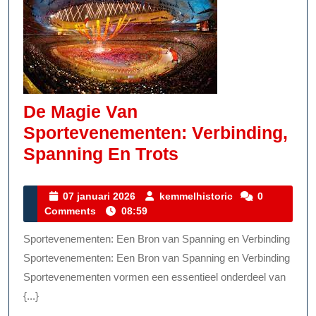
De Magie Van
Sportevenementen: Verbinding,
De
Spanning En Trots
Magie
Van
07
kemmelhistoric
07 januari 2026
kemmelhistoric
0
januari
Comments
08:59
Sportevenement
2026
Verbinding,
Sportevenementen: Een Bron van Spanning en Verbinding
Spanning
Sportevenementen: Een Bron van Spanning en Verbinding
En
Sportevenementen vormen een essentieel onderdeel van
{...}
Trots