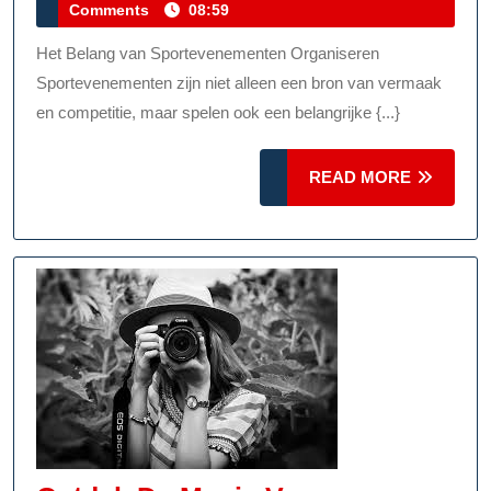
juli
Comments
08:59
Sportevene
2026
Organisere
Het Belang van Sportevenementen Organiseren
Voor
Sportevenementen zijn niet alleen een bron van vermaak
De
en competitie, maar spelen ook een belangrijke {...}
Gemeensch
READ
READ MORE
MORE