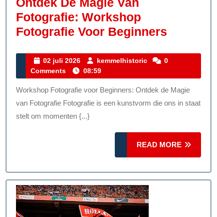
Ontdek De Magie Van
Fotografie: Workshop
Ontdek
Fotografie Voor Beginners
De
Magie
02
kemmelhistoric
02 juli 2026
kemmelhistoric
0
juli
Comments
08:59
Van
2026
Fotograf
Workshop Fotografie voor Beginners: Ontdek de Magie
Worksh
van Fotografie Fotografie is een kunstvorm die ons in staat
Fotograf
stelt om momenten {...}
Voor
READ
READ MORE
Beginne
MORE