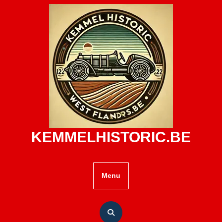
Skip
to
content
KEMMELHISTORIC.BE
Menu