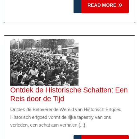
Magie
READ
READ MORE
van
MORE
een
Tentoonstelling
Ontdek de Historische Schatten: Een
Ontdek
Reis door de Tijd
de
Ontdek de Betoverende Wereld van Historisch Erfgoed
Historische
Historisch erfgoed vormt de rijke tapestry van ons
Schatten:
verleden, een schat aan verhalen {...}
Een