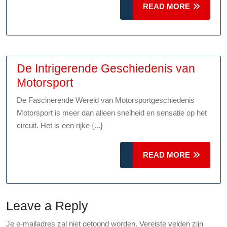
Reis
READ
READ MORE
door
MORE
de
Tijd
De Intrigerende Geschiedenis van
De
Motorsport
Intrigerende
De Fascinerende Wereld van Motorsportgeschiedenis
Geschiedenis
Motorsport is meer dan alleen snelheid en sensatie op het
van
circuit. Het is een rijke {...}
Motorsport
READ
READ MORE
MORE
Leave a Reply
Je e-mailadres zal niet getoond worden.
Vereiste velden zijn