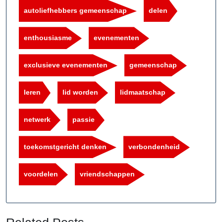
autoliefhebbers gemeenschap
delen
enthousiasme
evenementen
exclusieve evenementen
gemeenschap
leren
lid worden
lidmaatschap
netwerk
passie
toekomstgericht denken
verbondenheid
voordelen
vriendschappen