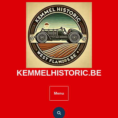
Skip
to
content
KEMMELHISTORIC.BE
Menu