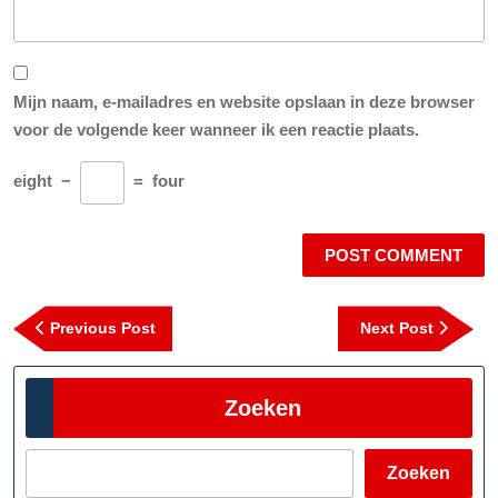
Mijn naam, e-mailadres en website opslaan in deze browser
voor de volgende keer wanneer ik een reactie plaats.
eight
−
=
four
Berichtnavigatie
Previous
Next
Previous Post
Next Post
Post
Post
Zoeken
Zoeken