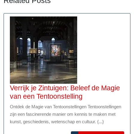
Related Posts
Verrijk je Zintuigen: Beleef de Magie
Verrijk
van een Tentoonstelling
je
Ontdek de Magie van Tentoonstellingen Tentoonstellingen
Zintuigen:
zijn een fascinerende manier om kennis te maken met
Beleef
kunst, geschiedenis, wetenschap en cultuur. {...}
de