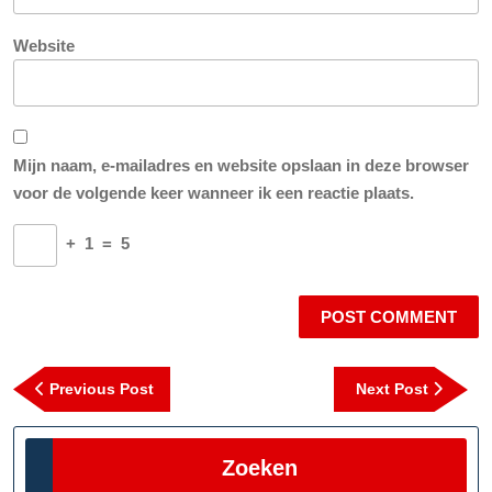
Website
Mijn naam, e-mailadres en website opslaan in deze browser
voor de volgende keer wanneer ik een reactie plaats.
+
1
=
5
Berichtnavigatie
Previous
Next
Previous Post
Next Post
Post
Post
Zoeken