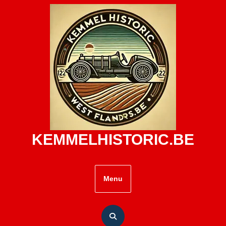
Skip
to
content
KEMMELHISTORIC.BE
Menu