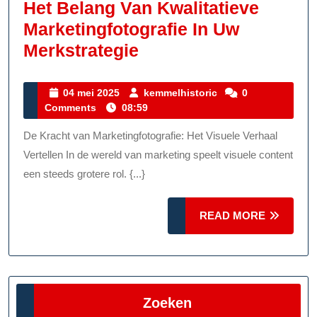
Het Belang Van Kwalitatieve
Marketingfotografie In Uw
Het
Merkstrategie
Belang
Van
04
kemmelhistoric
04 mei 2025
kemmelhistoric
0
mei
Comments
08:59
Kwalitatieve
2025
Marketingfotografie
De Kracht van Marketingfotografie: Het Visuele Verhaal
In
Vertellen In de wereld van marketing speelt visuele content
Uw
een steeds grotere rol. {...}
Merkstrategie
READ
READ MORE
MORE
Zoeken