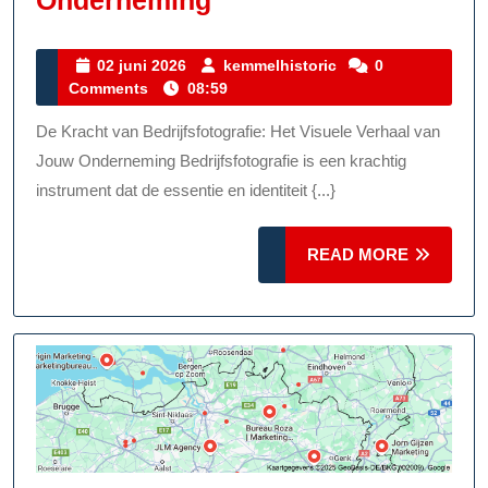
Onderneming
Impact
Van
02
kemmelhistoric
02 juni 2026
kemmelhistoric
0
juni
Comments
08:59
Kwalitatieve
2026
Bedrijfsfotografie
De Kracht van Bedrijfsfotografie: Het Visuele Verhaal van
Op
Jouw Onderneming Bedrijfsfotografie is een krachtig
Jouw
instrument dat de essentie en identiteit {...}
Onderneming
READ
READ MORE
MORE