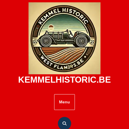
Skip
to
content
KEMMELHISTORIC.BE
Menu