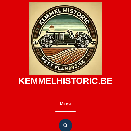
Skip
to
content
KEMMELHISTORIC.BE
Menu