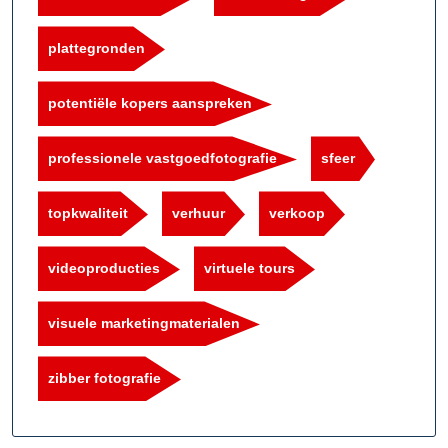
plattegronden
potentiële kopers aanspreken
professionele vastgoedfotografie
sfeer
topkwaliteit
verhuur
verkoop
videoproducties
virtuele tours
visuele marketingmaterialen
zibber fotografie