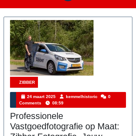
ZIBBER
Category
24
kemmelhistoric
24 maart 2025
kemmelhistoric
0
maart
Comments
08:59
2025
Professionele
Vastgoedfotografie op Maat: