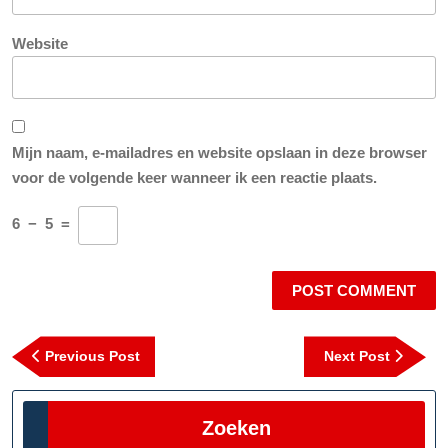
Website
Mijn naam, e-mailadres en website opslaan in deze browser
voor de volgende keer wanneer ik een reactie plaats.
6
−
5
=
Berichtnavigatie
Previous
Next
Previous Post
Next Post
Post
Post
Zoeken