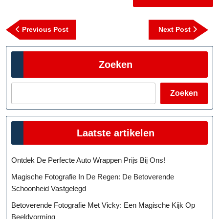
Berichtnavigatie
Previous
Next
Previous Post
Next Post
Post
Post
Zoeken
Zoeken
Laatste artikelen
Ontdek De Perfecte Auto Wrappen Prijs Bij Ons!
Magische Fotografie In De Regen: De Betoverende
Schoonheid Vastgelegd
Betoverende Fotografie Met Vicky: Een Magische Kijk Op
Beeldvorming