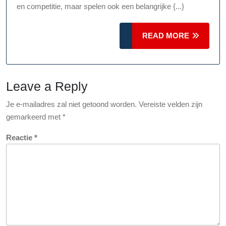
Spo
en competitie, maar spelen ook een belangrijke {...}
Org
voo
READ
READ MORE
de
MORE
Gem
Leave a Reply
Je e-mailadres zal niet getoond worden.
Vereiste velden zijn
gemarkeerd met
*
Reactie
*