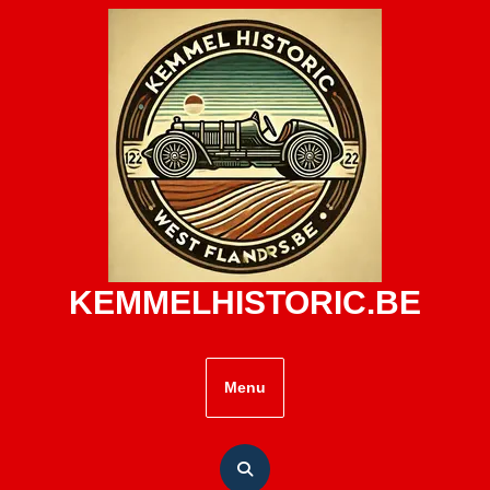
Skip
to
content
KEMMELHISTORIC.BE
Menu