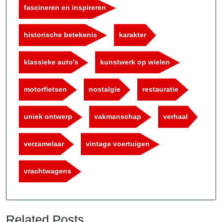
fascineren en inspireren
historische betekenis
karakter
klassieke auto's
kunstwerk op wielen
motorfietsen
nostalgie
restauratie
uniek ontwerp
vakmanschap
verhaal
verzamelaar
vintage voertuigen
vrachtwagens
Related Posts