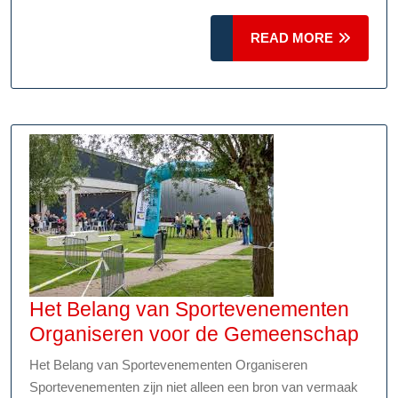
Ik
Fotografie
READ
READ MORE
Creativitei
MORE
in
Beeld
Het Belang van Sportevenementen
Het
Organiseren voor de Gemeenschap
Bel
Het Belang van Sportevenementen Organiseren
van
Sportevenementen zijn niet alleen een bron van vermaak