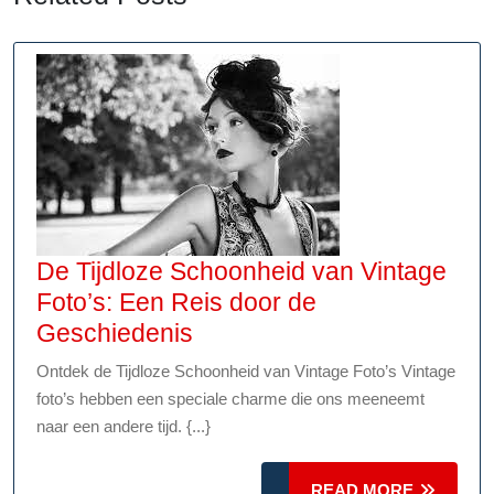
De Tijdloze Schoonheid van Vintage
Foto’s: Een Reis door de
De
Geschiedenis
Tijdloze
Ontdek de Tijdloze Schoonheid van Vintage Foto’s Vintage
Schoonheid
foto’s hebben een speciale charme die ons meeneemt
van
naar een andere tijd. {...}
Vintage
Foto’s:
READ
READ MORE