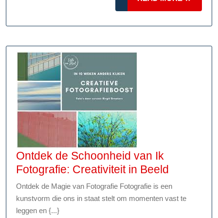
Een
MORE
Reis
door
de
Geschiedenis
Ontdek de Schoonheid van Ik
Ontdek
Fotografie: Creativiteit in Beeld
de
Ontdek de Magie van Fotografie Fotografie is een
Schoonhe
kunstvorm die ons in staat stelt om momenten vast te
van
leggen en {...}