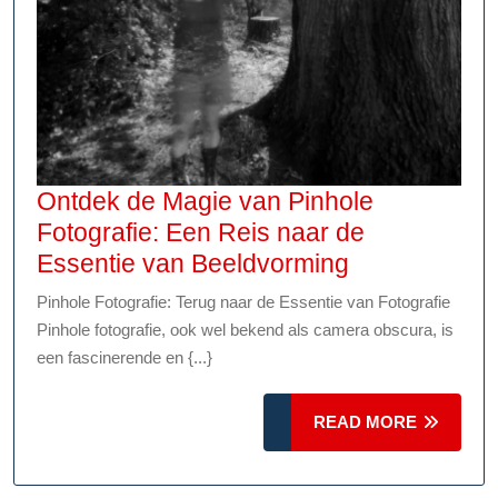
Ontdek de Magie van Pinhole
Fotografie: Een Reis naar de
Ontdek
Essentie van Beeldvorming
de
Pinhole Fotografie: Terug naar de Essentie van Fotografie
Magie
Pinhole fotografie, ook wel bekend als camera obscura, is
van
een fascinerende en {...}
Pinhole
Fotografie:
READ
READ MORE
Een
MORE
Reis