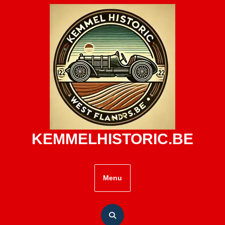
Skip
to
content
KEMMELHISTORIC.BE
Menu