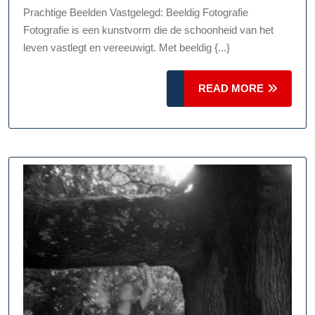
Schoonheid:
Prachtige Beelden Vastgelegd: Beeldig Fotografie
De
Fotografie is een kunstvorm die de schoonheid van het
Magie
leven vastlegt en vereeuwigt. Met beeldig {...}
van
Beeldig
READ
READ MORE
Fotografie
MORE