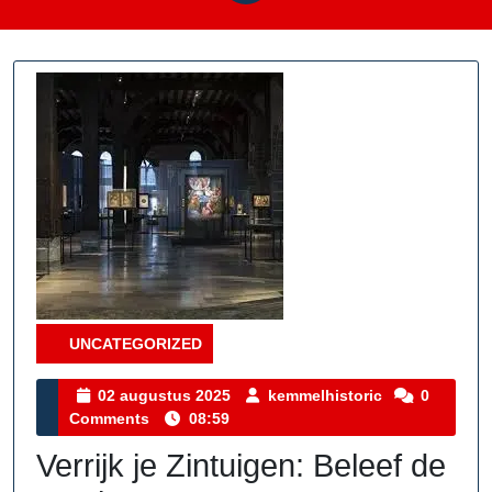
UNCATEGORIZED
Category
02
kemmelhistor
02 augustus 2025
kemmelhistoric
0
augustus
Comments
08:59
2025
Verrijk je Zintuigen: Beleef de