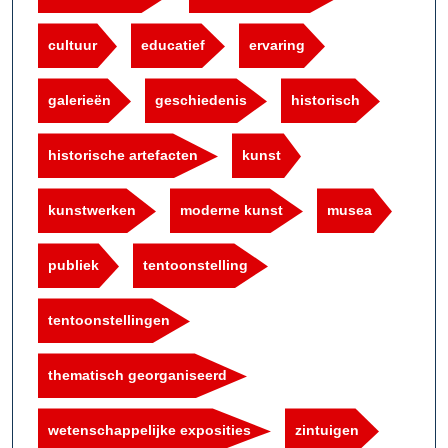
cultuur
educatief
ervaring
galerieën
geschiedenis
historisch
historische artefacten
kunst
kunstwerken
moderne kunst
musea
publiek
tentoonstelling
tentoonstellingen
thematisch georganiseerd
wetenschappelijke exposities
zintuigen