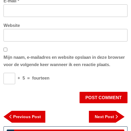
E-mail
*
Website
Mijn naam, e-mailadres en website opslaan in deze browser
voor de volgende keer wanneer ik een reactie plaats.
+
5
=
fourteen
Berichtnavigatie
Previous
Next
Previous Post
Next Post
Post
Post