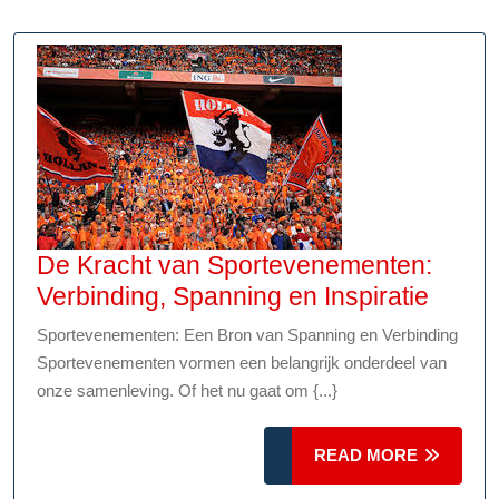
naar
de
Essentie
van
Beeldvormin
De Kracht van Sportevenementen:
De
Verbinding, Spanning en Inspiratie
Krach
Sportevenementen: Een Bron van Spanning en Verbinding
van
Sportevenementen vormen een belangrijk onderdeel van
Sport
onze samenleving. Of het nu gaat om {...}
Verbin
Spann
READ
READ MORE
en
MORE