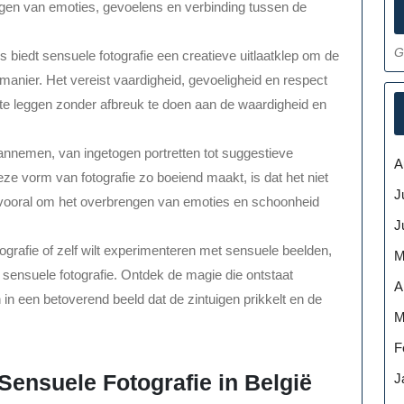
eggen van emoties, gevoelens en verbinding tussen de
G
 biedt sensuele fotografie een creatieve uitlaatklep om de
manier. Het vereist vaardigheid, gevoeligheid en respect
e leggen zonder afbreuk te doen aan de waardigheid en
annemen, van ingetogen portretten tot suggestieve
A
ze vorm van fotografie zo boeiend maakt, is dat het niet
J
ar vooral om het overbrengen van emoties en schoonheid
J
tografie of zelf wilt experimenteren met sensuele beelden,
M
an sensuele fotografie. Ontdek de magie die ontstaat
A
 een betoverend beeld dat de zintuigen prikkelt en de
M
F
Sensuele Fotografie in België
J