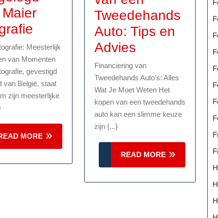
F
 Maier
Tweedehands
F
Meesterlijke
grafie
Auto: Tips en
F
Momenten
Alles
Advies
ografie: Meesterlijk
F
Vastgelegd
gen van Momenten
over
Financiering van
F
ografie, gevestigd
door
het
Tweedehands Auto’s: Alles
rt van België, staat
F
Maier
Wat Je Moet Weten Het
Financieren
m zijn meesterlijke
F
kopen van een tweedehands
Fotografie
}
van
auto kan een slimme keuze
F
een
zijn {...}
F
READ
READ MORE
Tweedehand
MORE
F
READ
READ MORE
Auto:
MORE
H
Tips
H
en
H
Advies
H