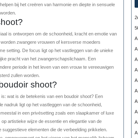
helpen bij het creëren van harmonie en diepte in sensuele
 worden.
2
shoot?
5
iaal is ontworpen om de schoonheid, kracht en emotie van
A
ie worden zwangere vrouwen of kersverse moeders
A
me setting. De focus ligt op het vastleggen van de unieke
lijke pracht van het zwangerschapslichaam. Een
A
ndere periode in het leven van een vrouw te vereeuwigen
A
esterd zullen worden.
A
 boudoir shoot?
A
 is: wat is de betekenis van een boudoir shoot? Een
A
de nadruk ligt op het vastleggen van de schoonheid,
A
 meestal in een privésetting zoals een slaapkamer of luxe
op artistieke wijze de essentie en elegantie van de
A
le suggestieve elementen die de verbeelding prikkelen.
A
ie, empowerment en het vieren van het menselijk lichaam