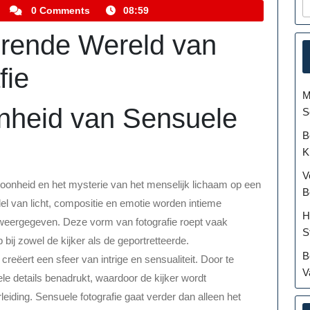
kemmelhistoric
0 Comments
08:59
rende Wereld van
fie
M
nheid van Sensuele
S
B
K
V
hoonheid en het mysterie van het menselijk lichaam op een
B
del van licht, compositie en emotie worden intieme
H
weergegeven. Deze vorm van fotografie roept vaak
S
bij zowel de kijker als de geportretteerde.
B
creëert een sfeer van intrige en sensualiteit. Door te
V
le details benadrukt, waardoor de kijker wordt
iding. Sensuele fotografie gaat verder dan alleen het