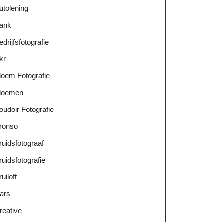
utolening
ank
edrijfsfotografie
kr
loem Fotografie
loemen
oudoir Fotografie
ronso
ruidsfotograaf
ruidsfotografie
ruiloft
ars
reative