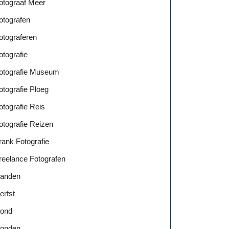
otograaf Meer
otografen
otograferen
otografie
otografie Museum
otografie Ploeg
otografie Reis
otografie Reizen
rank Fotografie
s
reelance Fotografen
anden
erfst
ond
onden