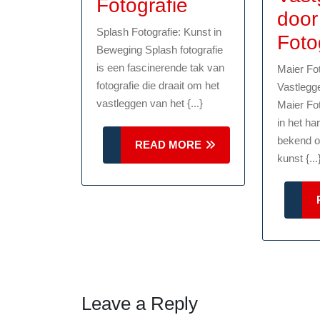
Verbluffende
Fotografie
door
Creativiteit:
Splash Fotografie: Kunst in
Foto
De
Beweging Splash fotografie
is een fascinerende tak van
Maier Fot
Magie
fotografie die draait om het
Vastleg
van
vastleggen van het {...}
Maier Fot
Splash
in het ha
bekend o
Fotografie
READ
READ MORE
kunst {...
MORE
Leave a Reply