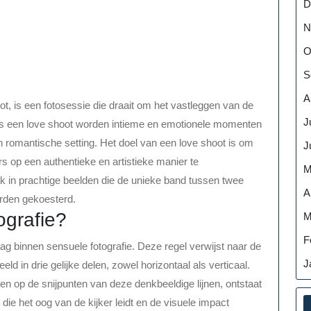
D
N
O
S
A
t, is een fotosessie die draait om het vastleggen van de
J
ens een love shoot worden intieme en emotionele momenten
 romantische setting. Het doel van een love shoot is om
J
rs op een authentieke en artistieke manier te
M
 in prachtige beelden die de unieke band tussen twee
A
rden gekoesterd.
ografie?
M
F
aag binnen sensuele fotografie. Deze regel verwijst naar de
J
ld in drie gelijke delen, zowel horizontaal als verticaal.
en op de snijpunten van deze denkbeeldige lijnen, ontstaat
ie het oog van de kijker leidt en de visuele impact