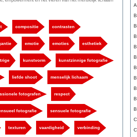
A
B
B
t
compositie
contrasten
B
gantie
emotie
emoties
esthetiek
B
B
trige
kunstvorm
kunstzinnige fotografie
B
liefde shoot
menselijk lichaam
B
B
ssionele fotografen
respect
B
B
ensueel fotografie
sensuele fotografie
C
texturen
vaardigheid
verbinding
C