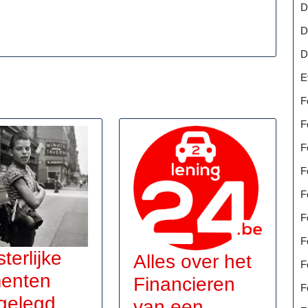
D
D
D
E
F
F
F
F
F
F
F
terlijke
Alles over het
F
enten
Financieren
F
gelegd
van een