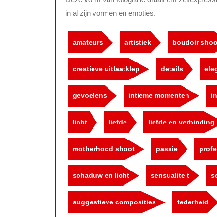
in al zijn vormen en emoties.
amateurs
artistiek
boudoir shoo
creatieve uitlaatklep
details
ele
gevoelens
intieme momenten
in
licht
liefde
liefde en verbinding
motherhood shoot
passie
profe
schaduw en licht
sensualiteit
s
suggestieve composities
tederheid