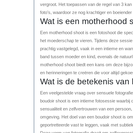
vergroot. Het toepassen van de regel van 3 kan 
foto’s, waardoor ze nog krachtiger en boeiender
Wat is een motherhood 
Een motherhood shoot is een fotoshoot die spec
het moederschap te vieren. Tijdens deze sess
prachtig vastgelegd, vaak in een intieme en war
band tussen moeder en kind, evenals de natuur
motherhood shoot biedt een kans om deze bijzo
en herinneringen te creëren die voor altijd geko
Wat is de betekenis van
Een veelgestelde vraag over sensuele fotografie
boudoir shoot is een intieme fotosessie waarbij 
sensualiteit en zelfvertrouwen van een persoon,
omgeving. Het doel van een boudoir shoot is om 
geportretteerde vast te leggen, vaak met subtie
Deze vorm van fotografie draait om zelfexpress