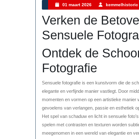
Category
01
01 maart 2026
kemmelhistoric
maart
Verken de Betove
2026
Sensuele Fotogra
Ontdek de Schoo
Fotografie
Sensuele fotografie is een kunstvorm die de sc
elegante en verfijnde manier vastlegt. Door mid
momenten en vormen op een artistieke manier 
gevoelens van verlangen, passie en esthetiek op 
Het spel van schaduw en licht in sensuele foto’s 
spelen met contrasten en texturen worden subtie
meegenomen in een wereld van elegantie en verle