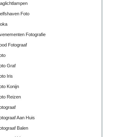
aglichtlampen
elfshaven Foto
oka
venementen Fotografie
ood Fotograaf
oto
oto Graf
oto Iris
oto Konijn
oto Reizen
otograaf
otograaf Aan Huis
otograaf Balen