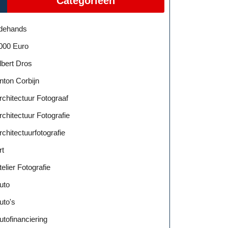
Categorieën
dehands
000 Euro
lbert Dros
nton Corbijn
rchitectuur Fotograaf
rchitectuur Fotografie
rchitectuurfotografie
rt
telier Fotografie
uto
uto's
utofinanciering