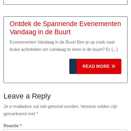
Buurtfeest
Ontdek de Spannende Evenementen
Ontdek
Vandaag in de Buurt
de
Evenementen Vandaag in de Buurt Ben je op zoek naar
Spannende
leuke activiteiten om vandaag te doen in de buurt? Er {...}
Evenementen
Vandaag
READ
READ MORE
in
MORE
de
Buurt
Leave a Reply
Je e-mailadres zal niet getoond worden.
Vereiste velden zijn
gemarkeerd met
*
Reactie
*