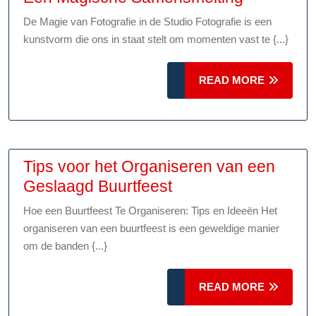
Kunst
De Magie van Fotografie in de Studio Fotografie is een
van
kunstvorm die ons in staat stelt om momenten vast te {...}
Fotografie
in
READ
READ MORE
de
MORE
Studio:
Een
Magische
Tips voor het Organiseren van een
Samensme
Tips
Geslaagd Buurtfeest
voor
Hoe een Buurtfeest Te Organiseren: Tips en Ideeën Het
het
organiseren van een buurtfeest is een geweldige manier
Organiseren
om de banden {...}
van
een
READ
READ MORE
Geslaagd
MORE