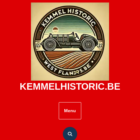
Skip
to
content
KEMMELHISTORIC.BE
Menu