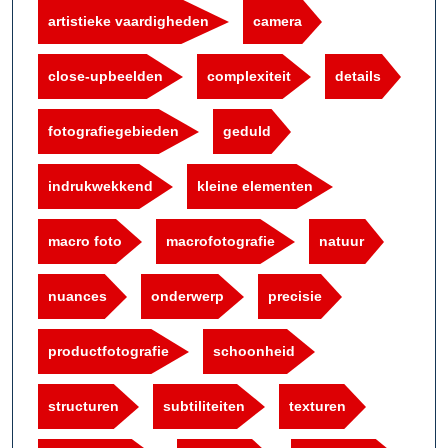
artistieke vaardigheden
camera
close-upbeelden
complexiteit
details
fotografiegebieden
geduld
indrukwekkend
kleine elementen
macro foto
macrofotografie
natuur
nuances
onderwerp
precisie
productfotografie
schoonheid
structuren
subtiliteiten
texturen