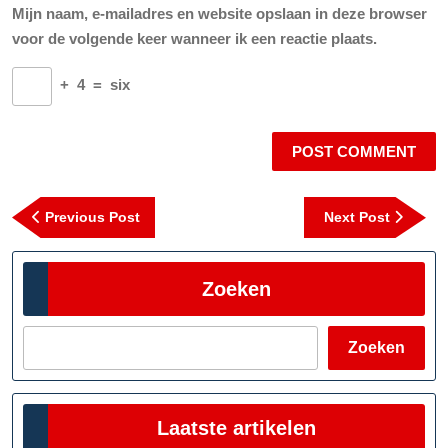
Mijn naam, e-mailadres en website opslaan in deze browser
voor de volgende keer wanneer ik een reactie plaats.
+
4
=
six
Berichtnavigatie
Previous
Next
Previous Post
Next Post
Post
Post
Zoeken
Zoeken
Laatste artikelen