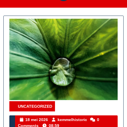
UNCATEGORIZED
Category
18
kemmelhistoric
18 mei 2026
kemmelhistoric
0
mei
Comments
08:59