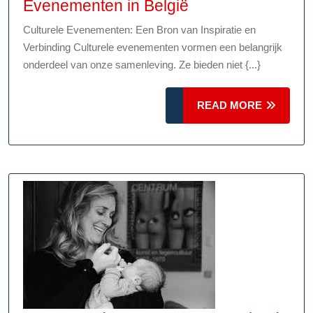
Ontdek
Evenementen in België
de
Culturele Evenementen: Een Bron van Inspiratie en
Magie
Verbinding Culturele evenementen vormen een belangrijk
van
onderdeel van onze samenleving. Ze bieden niet {...}
Culturele
Evenementen
READ
READ MORE
in
MORE
België