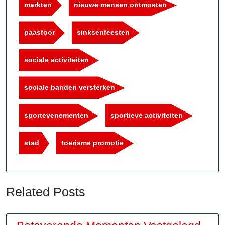
markten
nieuwe mensen ontmoeten
paasfoor
sinksenfeesten
sociale activiteiten
sociale banden versterken
sportevenementen
sportieve activiteiten
stad
toerisme promotie
Related Posts