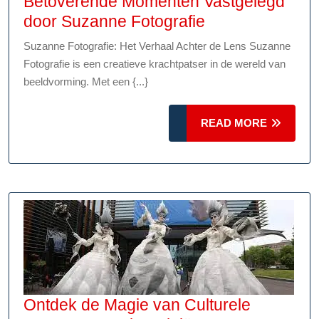
Betoverende Momenten Vastgelegd
Betoverende
door Suzanne Fotografie
Momenten
Suzanne Fotografie: Het Verhaal Achter de Lens Suzanne
Vastgelegd
Fotografie is een creatieve krachtpatser in de wereld van
door
beeldvorming. Met een {...}
Suzanne
Fotografie
READ
READ MORE
MORE
Ontdek de Magie van Culturele