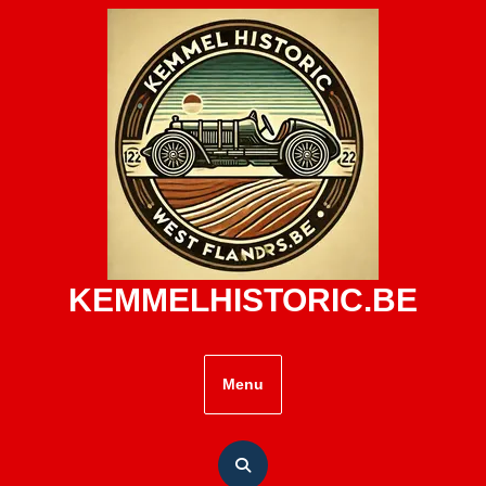
Skip
to
content
KEMMELHISTORIC.BE
Menu