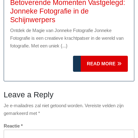
Betoverende Momenten Vastgelegd:
Jonneke Fotografie in de
Betoverende
Schijnwerpers
Momenten
Ontdek de Magie van Jonneke Fotografie Jonneke
Vastgelegd:
Fotografie is een creatieve krachtpatser in de wereld van
Jonneke
fotografie. Met een uniek {...}
Fotografie
in
READ
READ MORE
de
MORE
Schijnwerpers
Leave a Reply
Je e-mailadres zal niet getoond worden.
Vereiste velden zijn
gemarkeerd met
*
Reactie
*