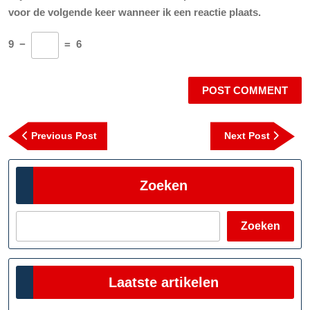
voor de volgende keer wanneer ik een reactie plaats.
9
−
=
6
Berichtnavigatie
Previous
Next
Previous Post
Next Post
Post
Post
Zoeken
Zoeken
Laatste artikelen