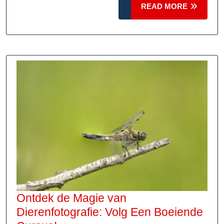
De
READ
READ MORE
Magie
MORE
van
Optische
Illusies
Vastgelegd
op
Beeld
Ontdek de Magie van
Dierenfotografie: Volg Een Boeiende