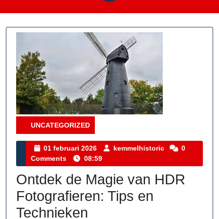
UNCATEGORIZED
Category
01
kemmelhistoric
01 februari 2026
kemmelhistoric
0
februari
Comments
08:59
2026
Ontdek de Magie van HDR
Fotografieren: Tips en
Technieken