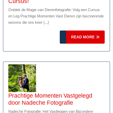
Ontdek
Cursus!
de
Ontdek de Magie van Dierenfotografie: Volg een Cursus
Magie
en Leg Prachtige Momenten Vast Dieren zijn fascinerende
van
wezens die ons keer {...}
Dierenfotografie:
Volg
READ
READ MORE
Een
MORE
Boeiende
Cursus!
Prachtige Momenten Vastgelegd
Prachtige
door Nadeche Fotografie
Momenten
Nadeche Fotografie: Het Vastleggen van Bijzondere