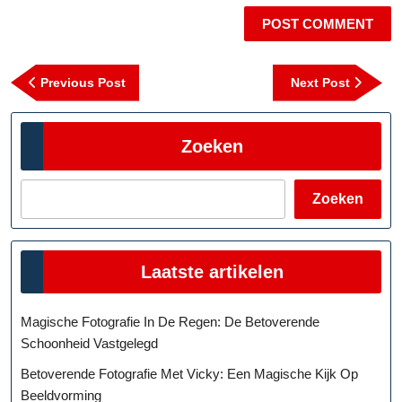
Berichtnavigatie
Previous
Next
Previous Post
Next Post
Post
Post
Zoeken
Zoeken
Laatste artikelen
Magische Fotografie In De Regen: De Betoverende
Schoonheid Vastgelegd
Betoverende Fotografie Met Vicky: Een Magische Kijk Op
Beeldvorming