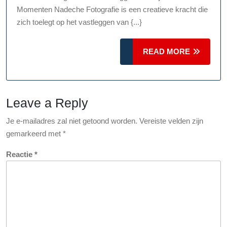
Vastgelegd
Momenten Nadeche Fotografie is een creatieve kracht die
door
zich toelegt op het vastleggen van {...}
Nadeche
Fotografie
READ
READ MORE
MORE
Leave a Reply
Je e-mailadres zal niet getoond worden.
Vereiste velden zijn
gemarkeerd met
*
Reactie
*