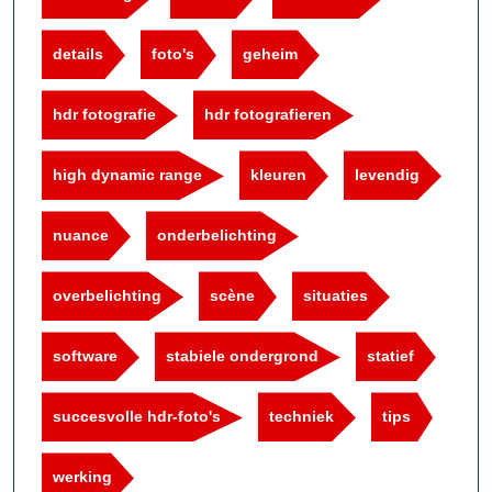
details
foto's
geheim
hdr fotografie
hdr fotografieren
high dynamic range
kleuren
levendig
nuance
onderbelichting
overbelichting
scène
situaties
software
stabiele ondergrond
statief
succesvolle hdr-foto's
techniek
tips
werking