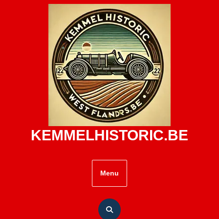
Skip
to
content
KEMMELHISTORIC.BE
Menu