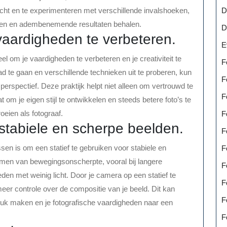
D
licht en te experimenteren met verschillende invalshoeken,
eren en adembenemende resultaten behalen.
D
vaardigheden te verbeteren.
E
el om je vaardigheden te verbeteren en je creativiteit te
F
d te gaan en verschillende technieken uit te proberen, kun
F
perspectief. Deze praktijk helpt niet alleen om vertrouwd te
F
t om je eigen stijl te ontwikkelen en steeds betere foto’s te
roeien als fotograaf.
F
 stabiele en scherpe beelden.
F
ssen is om een statief te gebruiken voor stabiele en
F
komen van bewegingsonscherpte, vooral bij langere
F
heden met weinig licht. Door je camera op een statief te
F
eer controle over de compositie van je beeld. Dit kan
F
ndruk maken en je fotografische vaardigheden naar een
F