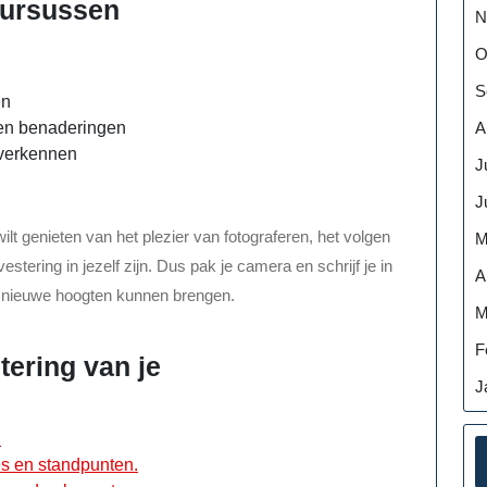
cursussen
N
O
S
en
A
n en benaderingen
 verkennen
J
J
ilt genieten van het plezier van fotograferen, het volgen
M
tering in jezelf zijn. Dus pak je camera en schrijf je in
A
ar nieuwe hoogten kunnen brengen.
M
F
tering van je
J
.
es en standpunten.