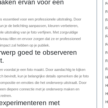
 maken ervan voor een
F
F
 essentieel voor een professionele uitstraling. Door
F
n je de belichting aanpassen, kleuren verbeteren,
F
uitstraling van je foto verfijnen. Met zorgvuldige
F
veau tillen en ervoor zorgen dat ze er professioneel
F
impact zal hebben op je publiek.
rwerp goed te observeren
F
t.
F
F
n voordat je een foto maakt. Door aandachtig te kijken
 bevindt, kun je belangrijke details opmerken die je foto
H
compositie en emoties die het onderwerp uitstraalt. Door
H
je een diepere connectie met je onderwerp maken en
H
creëren.
e experimenteren met
H