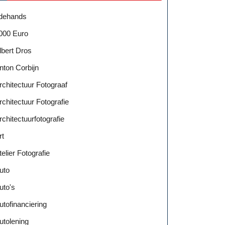
dehands
000 Euro
lbert Dros
nton Corbijn
rchitectuur Fotograaf
rchitectuur Fotografie
rchitectuurfotografie
rt
telier Fotografie
uto
uto's
utofinanciering
utolening