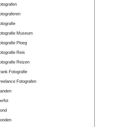
otografen
otograferen
otografie
otografie Museum
otografie Ploeg
otografie Reis
otografie Reizen
rank Fotografie
reelance Fotografen
anden
erfst
ond
onden