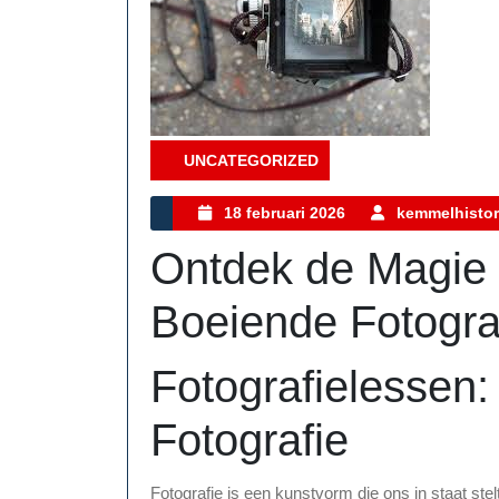
UNCATEGORIZED
Category
18
18 februari 2026
kemmelhistor
februari
Ontdek de Magie 
2026
Boeiende Fotogra
Fotografielessen
Fotografie
Fotografie is een kunstvorm die ons in staat st