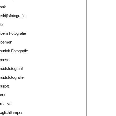
ank
edrijfsfotografie
kr
loem Fotografie
loemen
oudoir Fotografie
ronso
ruidsfotograaf
ruidsfotografie
ruiloft
ars
reative
aglichtlampen