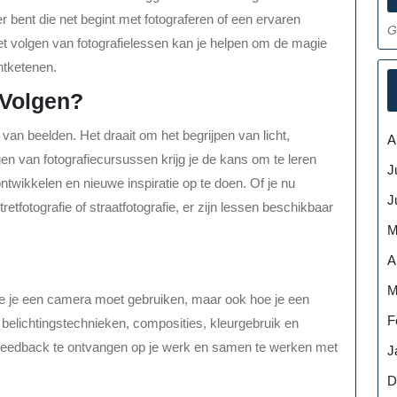
 bent die net begint met fotograferen of een ervaren
G
het volgen van fotografielessen kan je helpen om de magie
ontketenen.
 Volgen?
 van beelden. Het draait om het begrijpen van licht,
A
en van fotografiecursussen krijg je de kans om te leren
J
ntwikkelen en nieuwe inspiratie op te doen. Of je nu
J
retfotografie of straatfotografie, er zijn lessen beschikbaar
M
A
M
 hoe je een camera moet gebruiken, maar ook hoe je een
F
er belichtingstechnieken, composities, kleurgebruik en
 feedback te ontvangen op je werk en samen te werken met
J
D