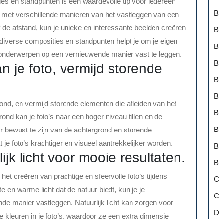
es en standpunten is een waardevolle tip voor iedereen
B
en met verschillende manieren van het vastleggen van een
 de afstand, kun je unieke en interessante beelden creëren
B
n diverse composities en standpunten helpt je om je eigen
B
e onderwerpen op een vernieuwende manier vast te leggen.
B
n je foto, vermijd storende
B
B
rond, en vermijd storende elementen die afleiden van het
B
nd kan je foto’s naar een hoger niveau tillen en de
B
or bewust te zijn van de achtergrond en storende
 je foto’s krachtiger en visueel aantrekkelijker worden.
B
jk licht voor mooie resultaten.
B
r het creëren van prachtige en sfeervolle foto’s tijdens
C
te en warme licht dat de natuur biedt, kun je je
C
de manier vastleggen. Natuurlijk licht kan zorgen voor
D
 kleuren in je foto’s, waardoor ze een extra dimensie