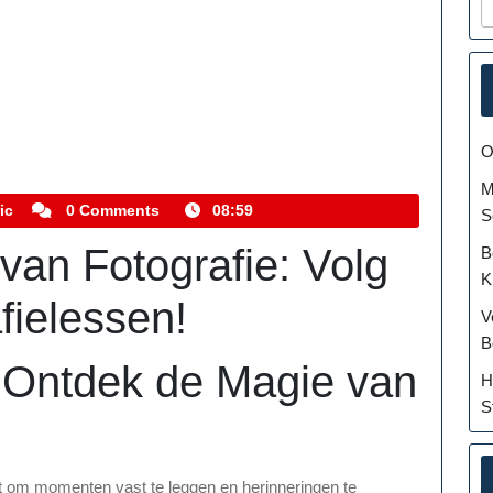
O
M
kemmelhistoric
ic
0 Comments
08:59
S
van Fotografie: Volg
B
K
fielessen!
V
B
: Ontdek de Magie van
H
S
elt om momenten vast te leggen en herinneringen te