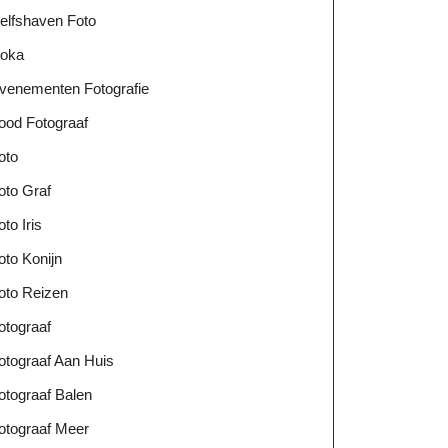
elfshaven Foto
oka
venementen Fotografie
ood Fotograaf
oto
oto Graf
oto Iris
oto Konijn
oto Reizen
otograaf
otograaf Aan Huis
otograaf Balen
otograaf Meer