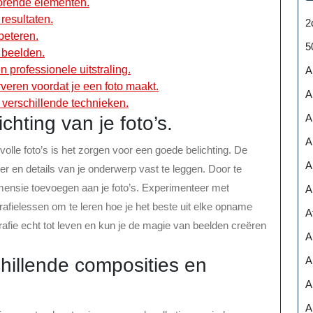
torende elementen.
resultaten.
2
beteren.
5
 beelden.
 professionele uitstraling.
A
veren voordat je een foto maakt.
A
 verschillende technieken.
A
hting van je foto’s.
A
volle foto’s is het zorgen voor een goede belichting. De
A
eer en details van je onderwerp vast te leggen. Door te
imensie toevoegen aan je foto’s. Experimenteer met
A
grafielessen om te leren hoe je het beste uit elke opname
A
grafie echt tot leven en kun je de magie van beelden creëren
A
A
hillende composities en
A
A