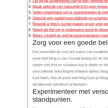
Let op de achtergrond van je foto, vermijd s
Maak gebruik van natuurlijk licht voor mooie 
Oefen regelmatig om je vaardigheden te ver
Gebruik een statief voor stabiele en scherpe
Bewerk je foto’s na het maken ervan voor een
Neem de tijd om je onderwerp goed te obser
Wees creatief en durf te experimenteren met
Zorg voor een goede belic
Een essentiële tip voor het maken van kwaliteits
juiste belichting is van cruciaal belang om de sf
spelen met licht en schaduw kun je diepte en d
verschillende belichtingstechnieken tijdens foto
kunt halen. Met de juiste belichting komt je foto
die blijvende indrukken achterlaten.
Experimenteer met versc
standpunten.