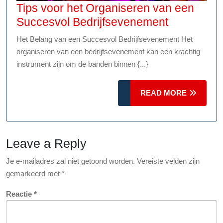
Tips voor het Organiseren van een
Tips
Succesvol Bedrijfsevenement
voor
Het Belang van een Succesvol Bedrijfsevenement Het
het
organiseren van een bedrijfsevenement kan een krachtig
Organiser
instrument zijn om de banden binnen {...}
van
een
READ
READ MORE
Succesvol
MORE
Bedrijfse
Leave a Reply
Je e-mailadres zal niet getoond worden.
Vereiste velden zijn
gemarkeerd met
*
Reactie
*