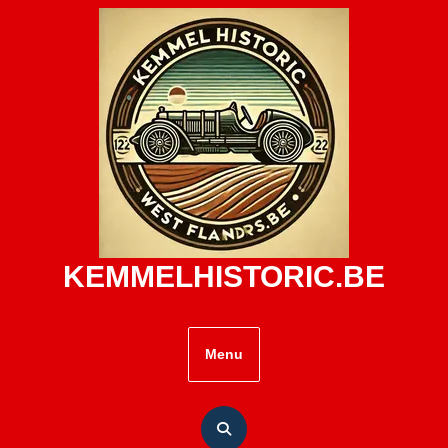
Skip
to
content
KEMMELHISTORIC.BE
Menu