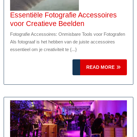
Essentiële Fotografie Accessoires
Essentiële
voor Creatieve Beelden
Fotografie
Fotografie Accessoires: Onmisbare Tools voor Fotografen
Accessoires
Als fotograaf is het hebben van de juiste accessoires
voor
essentieel om je creativiteit te {...}
Creatieve
Beelden
READ
READ MORE
MORE