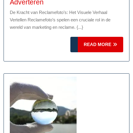
Het
Adverteren
Belang
De Kracht van Reclamefoto’s: Het Visuele Verhaal
van
Vertellen Reclamefoto’s spelen een cruciale rol in de
een
wereld van marketing en reclame. {...}
Sterke
Reclamefoto:
READ
READ MORE
Visueel
MORE
Impactvol
Adverteren