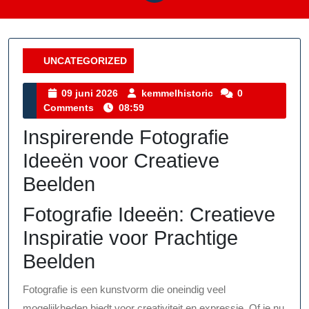
UNCATEGORIZED
Category
09
kemmelhistoric
09 juni 2026
kemmelhistoric
0
juni
Comments
08:59
2026
Inspirerende Fotografie
Ideeën voor Creatieve
Beelden
Fotografie Ideeën: Creatieve
Inspiratie voor Prachtige
Beelden
Fotografie is een kunstvorm die oneindig veel
mogelijkheden biedt voor creativiteit en expressie. Of je nu