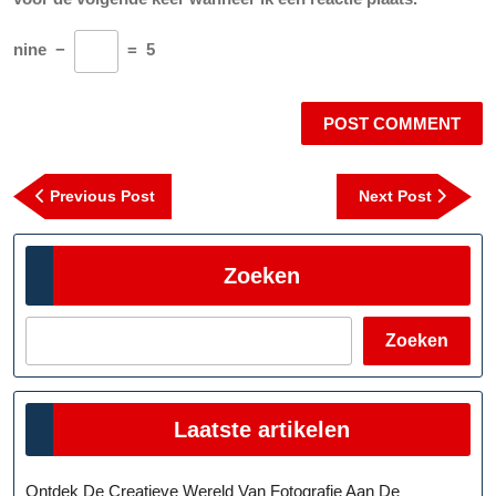
nine
−
=
5
Berichtnavigatie
Previous
Next
Previous Post
Next Post
Post
Post
Zoeken
Zoeken
Laatste artikelen
Ontdek De Creatieve Wereld Van Fotografie Aan De