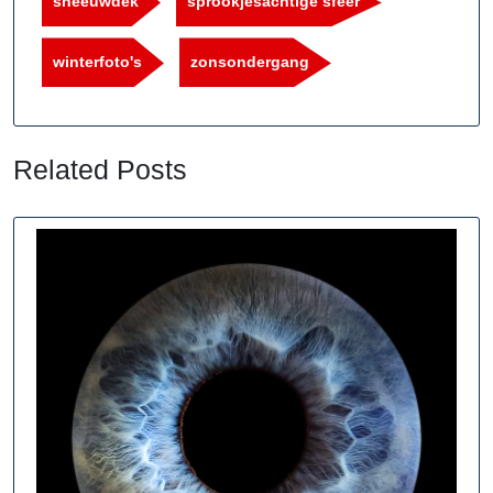
sneeuwdek
sprookjesachtige sfeer
winterfoto's
zonsondergang
Related Posts