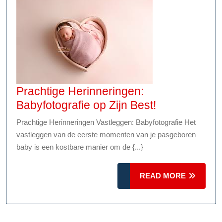
Prachtige Herinneringen:
Prachtige
Babyfotografie op Zijn Best!
Herinneringe
Prachtige Herinneringen Vastleggen: Babyfotografie Het
Babyfotograf
vastleggen van de eerste momenten van je pasgeboren
op
baby is een kostbare manier om de {...}
Zijn
Best!
READ
READ MORE
MORE