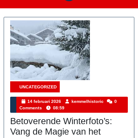
UNCATEGORIZED
Category
14
kemmelhistoric
14 februari 2026
kemmelhistoric
0
februari
Comments
08:59
2026
Betoverende Winterfoto’s:
Vang de Magie van het