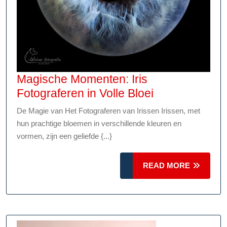
Magische Momenten: Iris
Magische
Fotograferen in Volle Bloei
Momenten:
De Magie van Het Fotograferen van Irissen Irissen, met
Iris
hun prachtige bloemen in verschillende kleuren en
Fotograferen
vormen, zijn een geliefde {...}
in
Volle
READ
READ MORE
Bloei
MORE