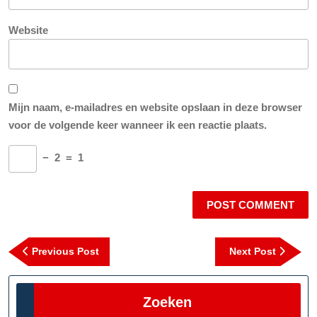
Website
Mijn naam, e-mailadres en website opslaan in deze browser
voor de volgende keer wanneer ik een reactie plaats.
−
2
=
1
Berichtnavigatie
Previous
Next
Previous Post
Next Post
Post
Post
Zoeken