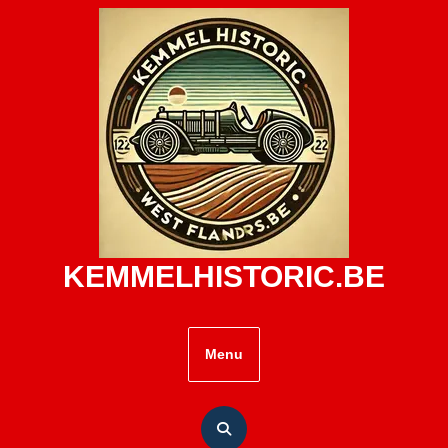
Skip
to
content
KEMMELHISTORIC.BE
Menu