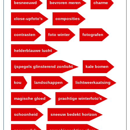
besneeuwd
bevroren meren
charme
close-upfoto's
composities
contrasten
foto winter
fotografen
helderblauwe lucht
ijspegels glinsterend zonlicht
kale bomen
kou
landschappen
lichtweerkaatsing
magische gloed
prachtige winterfoto's
schoonheid
sneeuw bedekt horizon