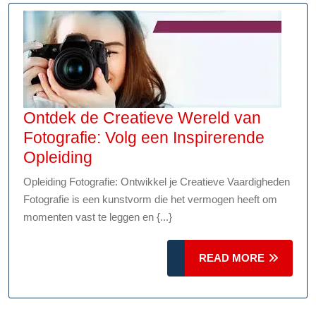
Ontdek de Creatieve Wereld van
Fotografie: Volg een Inspirerende
Ontdek
Opleiding
de
Opleiding Fotografie: Ontwikkel je Creatieve Vaardigheden
Creatieve
Fotografie is een kunstvorm die het vermogen heeft om
Wereld
momenten vast te leggen en {...}
van
Fotografie:
READ
READ MORE
Volg
MORE
een
Inspirerende