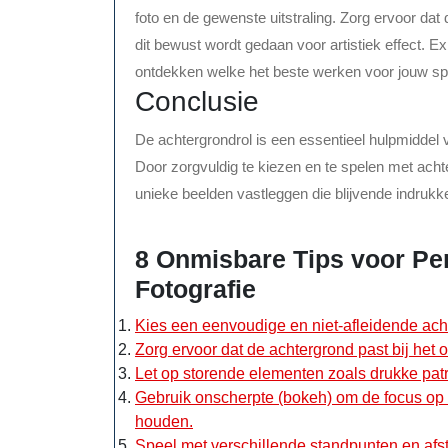
foto en de gewenste uitstraling. Zorg ervoor dat 
dit bewust wordt gedaan voor artistiek effect. 
ontdekken welke het beste werken voor jouw speci
Conclusie
De achtergrondrol is een essentieel hulpmiddel vo
Door zorgvuldig te kiezen en te spelen met achte
unieke beelden vastleggen die blijvende indrukk
8 Onmisbare Tips voor Pe
Fotografie
Kies een eenvoudige en niet-afleidende acht
Zorg ervoor dat de achtergrond past bij het 
Let op storende elementen zoals drukke patro
Gebruik onscherpte (bokeh) om de focus op 
houden.
Speel met verschillende standpunten en afst