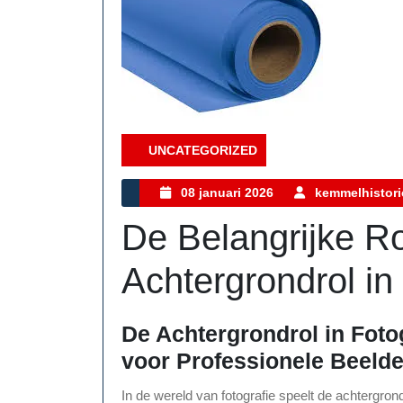
UNCATEGORIZED
Category
08
08 januari 2026
kemmelhistori
januari
De Belangrijke Ro
2026
Achtergrondrol in
De Achtergrondrol in Foto
voor Professionele Beeld
In de wereld van fotografie speelt de achtergrond