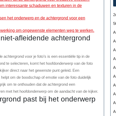
 om interessante schaduwen en texturen in de
2
sen het onderwerp en de achtergrond voor een
5
bewerking om ongewenste elementen weg te werken.
A
niet-afleidende achtergrond
A
A
 achtergrond voor je foto’s is een essentiële tip in de
A
rond te selecteren, komt het hoofdonderwerp van de foto
A
kijker direct naar het gewenste punt geleid. Een
A
 helpt om de boodschap of emotie van de foto duidelijk
ngrijk om te onthouden dat de achtergrond een
A
ren met het hoofdonderwerp om de aandacht van de kijker.
A
rgrond past bij het onderwerp
A
A