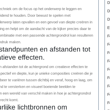
D
techniek om de focus op het onderwerp te leggen en
D
fleidend te houden. Door bewust te spelen met
D
derwerp laten opvallen en een gevoel van diepte creëren in
E
raling en helpt om de aandacht van de kijker precies daar te
 combinatie met een passende achtergrondrol kan resulteren
F
indruk maken.
F
 standpunten en afstanden tot
F
tieve effecten.
F
 afstanden tot de achtergrond om creatieve effecten te
F
spectief en diepte, kun je unieke composities creëren die je
F
eer te variëren tussen dichtbij en veraf, hoog en laag, om
F
nd te versterken en visueel boeiende beelden te
 een wereld van verschil maken in hoe je achtergrondrol
F
 recht komt.
F
lijke lichtbronnen om