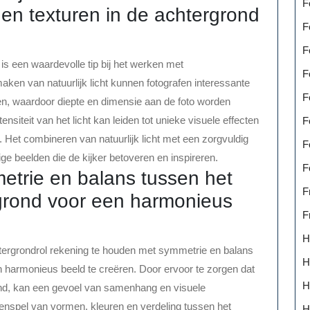
F
en texturen in de achtergrond
F
F
is een waardevolle tip bij het werken met
F
maken van natuurlijk licht kunnen fotografen interessante
F
n, waardoor diepte en dimensie aan de foto worden
siteit van het licht kan leiden tot unieke visuele effecten
F
n. Het combineren van natuurlijk licht met een zorgvuldig
F
ge beelden die de kijker betoveren en inspireren.
F
trie en balans tussen het
F
grond voor een harmonieus
F
H
htergrondrol rekening te houden met symmetrie en balans
H
 harmonieus beeld te creëren. Door ervoor te zorgen dat
H
ond, kan een gevoel van samenhang en visuele
menspel van vormen, kleuren en verdeling tussen het
H