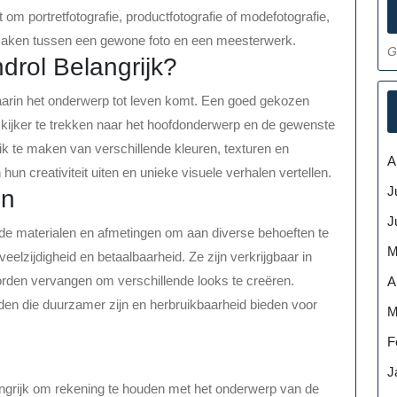
 om portretfotografie, productfotografie of modefotografie,
 maken tussen een gewone foto en een meesterwerk.
G
drol Belangrijk?
aarin het onderwerp tot leven komt. Een goed gekozen
kijker te trekken naar het hoofdonderwerp en de gewenste
k te maken van verschillende kleuren, texturen en
A
hun creativiteit uiten en unieke visuele verhalen vertellen.
J
en
J
ende materialen en afmetingen om aan diverse behoeften te
M
eelzijdigheid en betaalbaarheid. Ze zijn verkrijgbaar in
rden vervangen om verschillende looks te creëren.
A
nden die duurzamer zijn en herbruikbaarheid bieden voor
M
F
J
langrijk om rekening te houden met het onderwerp van de