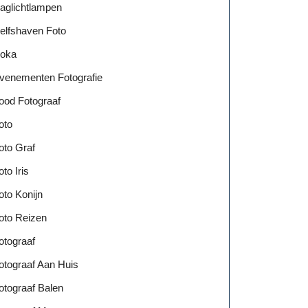
aglichtlampen
elfshaven Foto
oka
venementen Fotografie
ood Fotograaf
oto
oto Graf
oto Iris
oto Konijn
oto Reizen
otograaf
otograaf Aan Huis
otograaf Balen