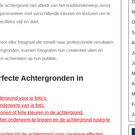
D
de achtergrond niet afleidt van het hoofdonderwerp, tenzij
N
Experimenteer met verschillende kleuren en texturen om te
fieke stijl en doel.
O
S
or elke fotograaf die streeft naar professionele resultaten.
A
rgronden, kunnen fotografen hun creativiteit uiten en
J
en achterlaten op hun publiek.
J
M
rfecte Achtergronden in
A
M
ergrond voor je foto’s.
F
onderwerp van je foto.
nen of felle kleuren in de achtergrond.
J
het onderwerp te leggen en de achtergrond rustig te
anden tot de achtergrond voor creatieve effecten.