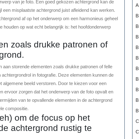
derwerp van je foto. Een goed gekozen achtergrond kan de
A
jl een misplaatste achtergrond juist afleidend kan werken.
B
achtergrond af op het onderwerp om een harmonieus geheel
B
te houden op wat echt belangrijk is: het hoofdonderwerp
B
en zoals drukke patronen of
B
rgrond.
B
n aan storende elementen zoals drukke patronen of felle
B
en achtergrondrol in fotografie. Deze elementen kunnen de
B
t algemene beeld verstoren. Door te kiezen voor een
B
en ervoor zorgen dat het onderwerp van de foto opvalt en
B
rmijden van te opvallende elementen in de achtergrond
le compositie.
B
eh) om de focus op het
C
e achtergrond rustig te
C