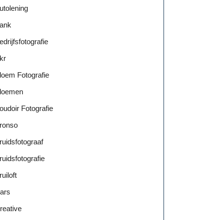
utolening
ank
edrijfsfotografie
kr
loem Fotografie
loemen
oudoir Fotografie
ronso
ruidsfotograaf
ruidsfotografie
ruiloft
ars
reative