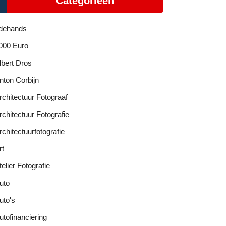
Categorieën
dehands
000 Euro
lbert Dros
nton Corbijn
rchitectuur Fotograaf
rchitectuur Fotografie
rchitectuurfotografie
rt
telier Fotografie
uto
uto's
utofinanciering