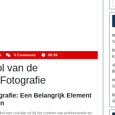
M
S
B
kemmelhistoric
c
0 Comments
08:59
K
l van de
V
B
 Fotografie
H
S
grafie: Een Belangrijk Element
B
V
en
rol een cruciale rol bij het creëren van professionele en