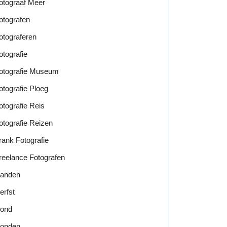
otograaf Meer
otografen
otograferen
otografie
otografie Museum
otografie Ploeg
otografie Reis
otografie Reizen
rank Fotografie
reelance Fotografen
anden
erfst
ond
onden