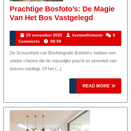
Prachtige Bosfoto’s: De Magie
Prachtige
Van Het Bos Vastgelegd
Bosfoto’s:
De
29
kemmelhistor
29 november 2025
kemmelhistoric
0
november
Comments
08:59
Magie
2025
Van
De Schoonheid van Bosfotografie Bosfoto’s hebben een
Het
unieke charme die de natuurlijke pracht en sereniteit van
Bos
bossen vastlegt. Of het {...}
Vastgeleg
READ
READ MORE
MORE