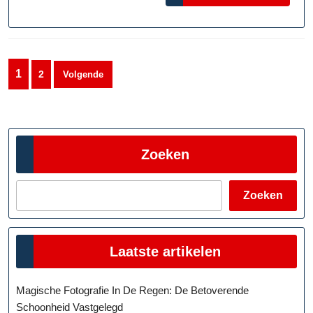
MORE
Brengen
Berichten
1
2
Volgende
paginering
Zoeken
Zoeken
Laatste artikelen
Magische Fotografie In De Regen: De Betoverende
Schoonheid Vastgelegd