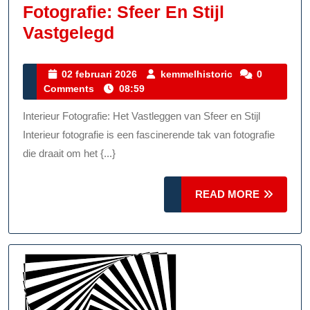
Fotografie: Sfeer En Stijl
De
Vastgelegd
Kunst
Van
02
kemmelhistoric
02 februari 2026
kemmelhistoric
0
februari
Comments
08:59
Interieur
2026
Fotografie:
Interieur Fotografie: Het Vastleggen van Sfeer en Stijl
Sfeer
Interieur fotografie is een fascinerende tak van fotografie
En
die draait om het {...}
Stijl
READ
Vastgelegd
READ MORE
MORE