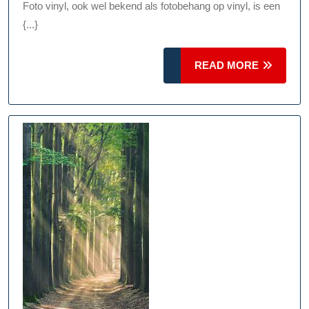
Foto
Foto vinyl, ook wel bekend als fotobehang op vinyl, is een
Vinyl
{...}
In
READ
READ MORE
Jouw
MORE
Interieu