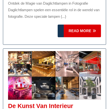
Dagli
Ontdek de Magie van Daglichtlampen in Fotografie
In
Daglichtlampen spelen een essentiële rol in de wereld van
Fotogr
fotografie. Deze speciale lampen {...}
READ
READ MORE
MORE
De Kunst Van Interieur