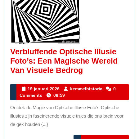
Verbluffende Optische Illusie
Foto’s: Een Magische Wereld
Verbluffende
Van Visuele Bedrog
Optische
Illusie
19
kemmelhistoric
19 januari 2026
kemmelhistoric
0
januari
Comments
08:59
Foto’s:
2026
Een
Ontdek de Magie van Optische Illusie Foto’s Optische
Magische
illusies zijn fascinerende visuele trucs die ons brein voor
Wereld
de gek houden {...}
Van