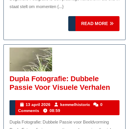
Beginners
staat stelt om momenten {...}
READ
READ MORE
MORE
Dupla Fotografie: Dubbele
Dupl
Passie Voor Visuele Verhalen
Fotog
Dubb
13
kemmelhistoric
13 april 2026
kemmelhistoric
0
april
Comments
08:59
Passi
2026
Voor
Dupla Fotografie: Dubbele Passie voor Beeldvorming