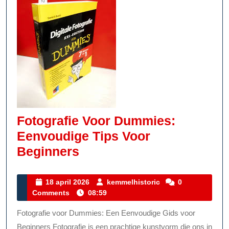
Fotografie Voor Dummies:
Eenvoudige Tips Voor
Fotografie
Beginners
Voor
Dummies:
18
kemmelhistoric
18 april 2026
kemmelhistoric
0
april
Comments
08:59
Eenvoudige
2026
Tips
Fotografie voor Dummies: Een Eenvoudige Gids voor
Voor
Beginners Fotografie is een prachtige kunstvorm die ons in