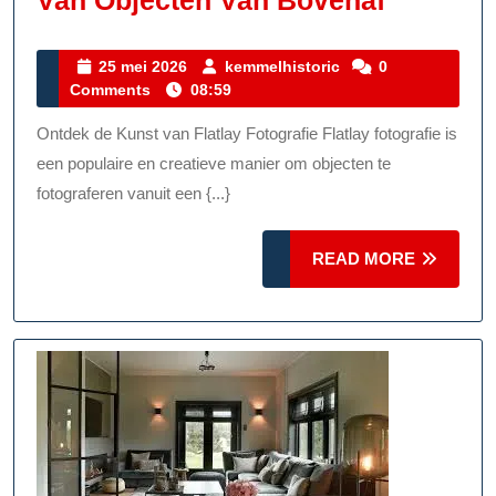
Van Objecten Van Bovenaf
De
Kunst
25
kemmelhistoric
25 mei 2026
kemmelhistoric
0
mei
Comments
08:59
Van
2026
Flatlay
Ontdek de Kunst van Flatlay Fotografie Flatlay fotografie is
Fotograf
een populaire en creatieve manier om objecten te
Creatief
fotograferen vanuit een {...}
Vastleg
READ
READ MORE
Van
MORE
Objecte
Van
Bovenaf