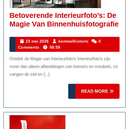
Betoverende Interieurfoto’s: De
Be
Magie Van Binnenhuisfotografie
Int
De
23
kemmelhistoric
23 mei 2026
kemmelhistoric
0
mei
Comments
08:59
Ma
2026
Va
Ontdek de Magie van Interieurfoto’s Interieurfoto’s zijn
Bi
meer dan alleen afbeeldingen van kamers en meubels; ze
vangen de ziel en {...}
READ
READ MORE
MORE