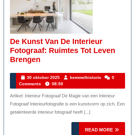
De Kunst Van De Interieur
Fotograaf: Ruimtes Tot Leven
De
Brengen
Kunst
Van
30
kemmelhistoric
30 oktober 2025
kemmelhistoric
0
oktober
Comments
08:59
De
2025
Interieur
Artikel: Interieur Fotograaf De Magie van een Interieur
Fotograaf:
Fotograaf Interieurfotografie is een kunstvorm op zich. Een
Ruimtes
getalenteerde interieur fotograaf heeft {...}
Tot
READ
Leven
READ MORE