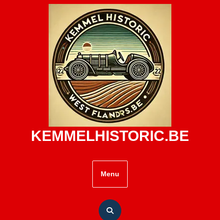
Skip
to
content
KEMMELHISTORIC.BE
Menu