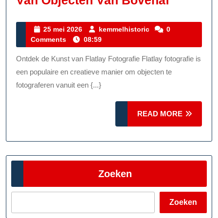
Van Objecten Van Bovenaf
De
Kunst
25
kemmelhistoric
25 mei 2026
kemmelhistoric
0
mei
Comments
08:59
Van
2026
Flatlay
Ontdek de Kunst van Flatlay Fotografie Flatlay fotografie is
Fotograf
een populaire en creatieve manier om objecten te
Creatief
fotograferen vanuit een {...}
Vastleg
READ
READ MORE
Van
MORE
Objecte
Van
Bovenaf
Zoeken
Zoeken