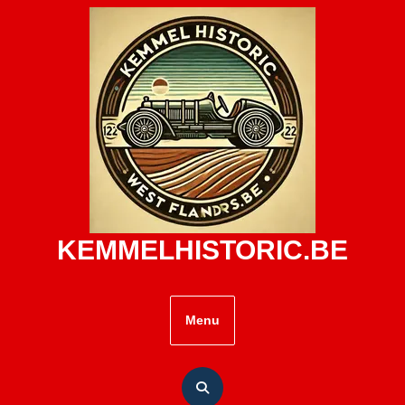
Skip
to
content
KEMMELHISTORIC.BE
Menu