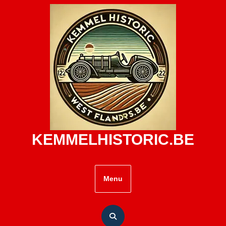
Skip
to
content
KEMMELHISTORIC.BE
Menu