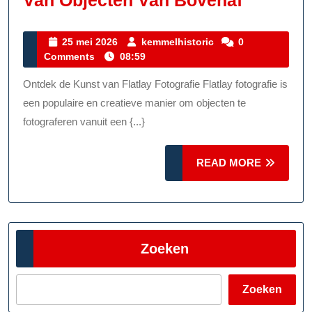
Van Objecten Van Bovenaf
De
Kunst
25
kemmelhistoric
25 mei 2026
kemmelhistoric
0
mei
Comments
08:59
Van
2026
Flatlay
Ontdek de Kunst van Flatlay Fotografie Flatlay fotografie is
Fotograf
een populaire en creatieve manier om objecten te
Creatief
fotograferen vanuit een {...}
Vastleg
READ
READ MORE
Van
MORE
Objecte
Van
Bovenaf
Zoeken
Zoeken