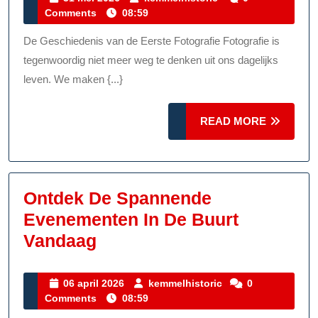
mei
Comments
08:59
De
2026
Eerste
De Geschiedenis van de Eerste Fotografie Fotografie is
Fotografie:
tegenwoordig niet meer weg te denken uit ons dagelijks
Een
leven. We maken {...}
Historische
READ
Ontdekking
READ MORE
MORE
Ontdek De Spannende
Evenementen In De Buurt
Ontdek
Vandaag
De
Spannende
06
kemmelhistoric
06 april 2026
kemmelhistoric
0
april
Comments
08:59
Evenementen
2026