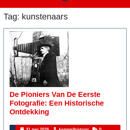
Tag:
kunstenaars
De Pioniers Van De Eerste
Fotografie: Een Historische
De
Ontdekking
Pioniers
Van
31
kemmelhistoric
31 mei 2026
kemmelhistoric
0