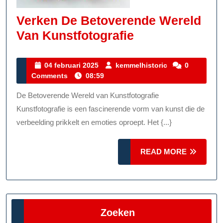
Verken De Betoverende Wereld
Verken
Van Kunstfotografie
De
Betoverende
04
kemmelhistoric
04 februari 2025
kemmelhistoric
0
februari
Comments
08:59
Wereld
2025
Van
De Betoverende Wereld van Kunstfotografie
Kunstfotografi
Kunstfotografie is een fascinerende vorm van kunst die de
verbeelding prikkelt en emoties oproept. Het {...}
READ
READ MORE
MORE
Zoeken