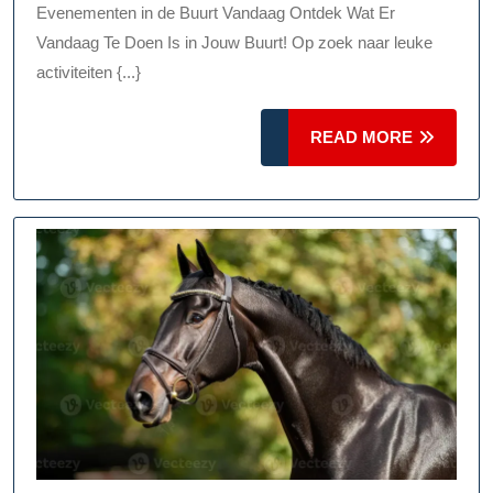
In
Evenementen in de Buurt Vandaag Ontdek Wat Er
De
Vandaag Te Doen Is in Jouw Buurt! Op zoek naar leuke
Buurt
activiteiten {...}
Vandaag
READ
READ MORE
MORE