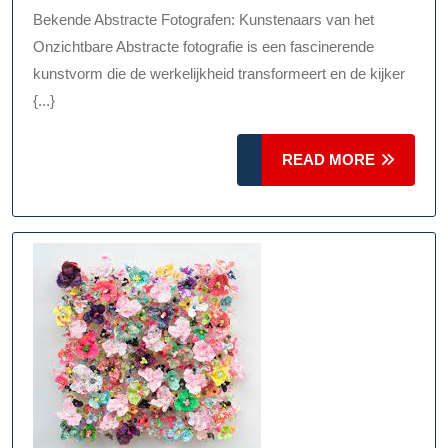
Van
Bekende Abstracte Fotografen: Kunstenaars van het
De
Onzichtbare Abstracte fotografie is een fascinerende
Verbe
kunstvorm die de werkelijkheid transformeert en de kijker
{...}
READ
READ MORE
MORE