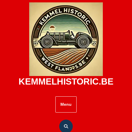
Skip
to
content
KEMMELHISTORIC.BE
Menu