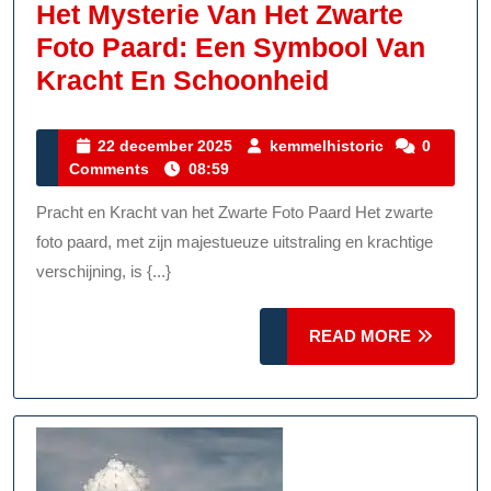
Het Mysterie Van Het Zwarte
Foto Paard: Een Symbool Van
Het
Kracht En Schoonheid
Mysterie
Van
22
kemmelhistor
22 december 2025
kemmelhistoric
0
december
Comments
08:59
Het
2025
Zwarte
Pracht en Kracht van het Zwarte Foto Paard Het zwarte
Foto
foto paard, met zijn majestueuze uitstraling en krachtige
Paard:
verschijning, is {...}
Een
READ
READ MORE
Symbool
MORE
Van
Kracht
En
Schoonheid