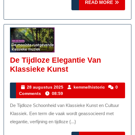
READ
READ MORE
MORE
De Tijdloze Elegantie Van
De
Klassieke Kunst
Tijdloze
Elegantie
28
kemmelhistor
28 augustus 2025
kemmelhistoric
0
augustus
Comments
08:59
Van
2025
Klassieke
De Tijdloze Schoonheid van Klassieke Kunst en Cultuur
Kunst
Klassiek. Een term die vaak wordt geassocieerd met
elegantie, verfijning en tijdloze {...}