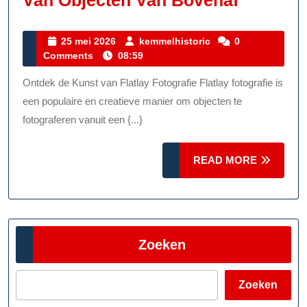
Van Objecten Van Bovenaf
De
Kunst
25
kemmelhistoric
25 mei 2026
kemmelhistoric
0
mei
Comments
08:59
Van
2026
Flatlay
Ontdek de Kunst van Flatlay Fotografie Flatlay fotografie is
Fotograf
een populaire en creatieve manier om objecten te
Creatief
fotograferen vanuit een {...}
Vastleg
READ
READ MORE
Van
MORE
Objecte
Van
Bovenaf
Zoeken
Zoeken