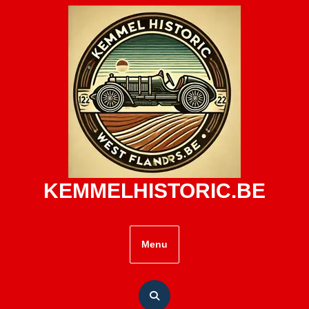
Skip
to
content
KEMMELHISTORIC.BE
Menu