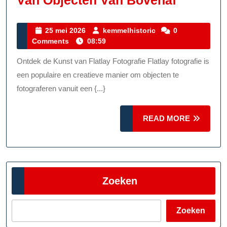
Van Objecten Van Bovenaf
De
Kunst
25
kemmelhistoric
25 mei 2026
kemmelhistoric
0
mei
Comments
08:59
Van
2026
Flatlay
Ontdek de Kunst van Flatlay Fotografie Flatlay fotografie is
Fotograf
een populaire en creatieve manier om objecten te
Creatief
fotograferen vanuit een {...}
Vastleg
READ
READ MORE
Van
MORE
Objecte
Van
Bovenaf
Zoeken
Zoeken