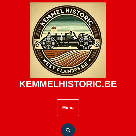
Skip
to
content
KEMMELHISTORIC.BE
Menu