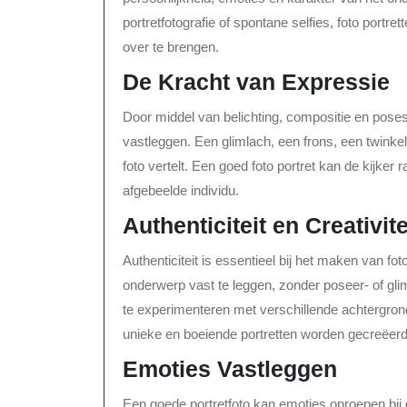
portretfotografie of spontane selfies, foto portr
over te brengen.
De Kracht van Expressie
Door middel van belichting, compositie en pose
vastleggen. Een glimlach, een frons, een twinkeli
foto vertelt. Een goed foto portret kan de kijker
afgebeelde individu.
Authenticiteit en Creativite
Authenticiteit is essentieel bij het maken van fo
onderwerp vast te leggen, zonder poseer- of gliml
te experimenteren met verschillende achtergro
unieke en boeiende portretten worden gecreëerd
Emoties Vastleggen
Een goede portretfoto kan emoties oproepen bij de