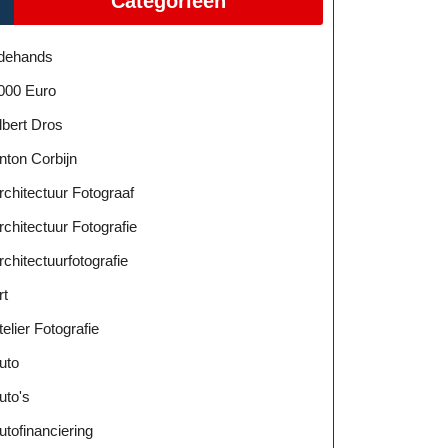
Categorieën
dehands
000 Euro
lbert Dros
nton Corbijn
rchitectuur Fotograaf
rchitectuur Fotografie
rchitectuurfotografie
rt
telier Fotografie
uto
uto's
utofinanciering