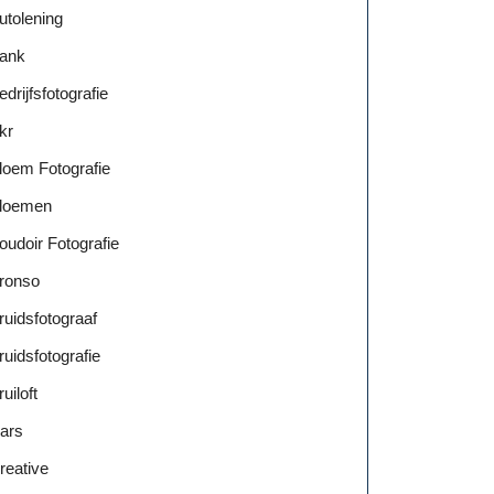
utolening
ank
edrijfsfotografie
kr
loem Fotografie
loemen
oudoir Fotografie
ronso
ruidsfotograaf
ruidsfotografie
ruiloft
ars
reative