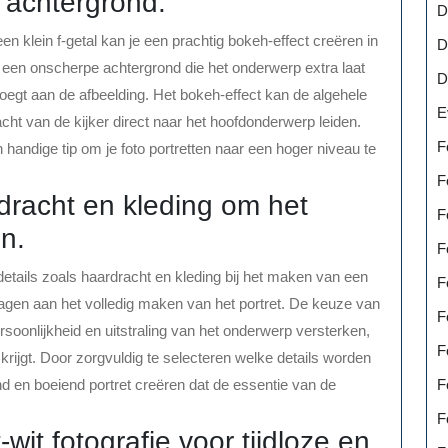
 achtergrond.
D
n klein f-getal kan je een prachtig bokeh-effect creëren in
D
or een onscherpe achtergrond die het onderwerp extra laat
D
oegt aan de afbeelding. Het bokeh-effect kan de algehele
E
cht van de kijker direct naar het hoofdonderwerp leiden.
F
 handige tip om je foto portretten naar een hoger niveau te
F
rdracht en kleding om het
F
n.
F
etails zoals haardracht en kleding bij het maken van een
F
ragen aan het volledig maken van het portret. De keuze van
F
rsoonlijkheid en uitstraling van het onderwerp versterken,
F
rijgt. Door zorgvuldig te selecteren welke details worden
F
en boeiend portret creëren dat de essentie van de
F
it fotografie voor tijdloze en