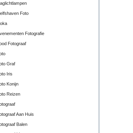
aglichtlampen
elfshaven Foto
oka
venementen Fotografie
ood Fotograaf
oto
oto Graf
oto Iris
oto Konijn
oto Reizen
otograaf
otograaf Aan Huis
otograaf Balen