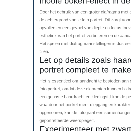
mooie bokeh-effect in de
Door het gebruik van een groter diafragma met ee
de achtergrond van je foto portret. Dit zorgt vo
opvallen en een gevoel van diepte en focus toev
esthetiek van het portret verbeteren en de aanda
Het spelen met diafragma-instellingen is dus een
tillen.
Let op details zoals haa
portret compleet te make
Het is essentieel om aandacht te besteden aan d
foto portret, omdat deze elementen kunnen bijd
een gepaste haardracht en kledingstijl kan de pe
waardoor het portret meer diepgang en karakter k
opgenomen, kan de fotograaf een samenhangend 
geportretteerde weerspiegelt.
Experimenteer met zwart-w