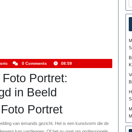
M
S
B
kemmelhistoric
oric
0 Comments
08:59
K
Foto Portret:
V
B
gd in Beeld
H
S
Foto Portret
M
M
beelding van iemands gezicht. Het is een kunstvorm die de
derwerp kan vastleggen. Of het nu gaat om professionele