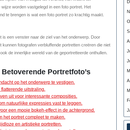
D
ijze worden vastgelegd in een foto portret. Het
N
 te brengen is wat een foto portret zo krachtig maakt.
O
S
et is een venster naar de ziel van het onderwerp. Door
A
it kunnen fotografen verbluffende portretten creëren die niet
J
ook de innerlijke wereld van de geportretteerde onthullen.
J
 Betoverende Portretfoto’s
M
A
ndacht op het onderwerp te vestigen.
flatterende uitstraling.
M
en uit voor interessante composities.
F
m natuurlijke expressies vast te leggen.
J
 voor een mooie bokeh-effect in de achtergrond.
m het portret compleet te maken.
jdloze en artistieke portretten.