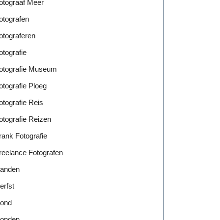
otograaf Meer
otografen
otograferen
otografie
otografie Museum
otografie Ploeg
otografie Reis
otografie Reizen
rank Fotografie
reelance Fotografen
anden
erfst
ond
onden