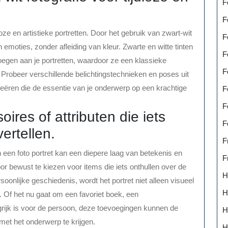
F
F
oze en artistieke portretten. Door het gebruik van zwart-wit
F
emoties, zonder afleiding van kleur. Zwarte en witte tinten
F
oegen aan je portretten, waardoor ze een klassieke
F
at. Probeer verschillende belichtingstechnieken en poses uit
creëren die de essentie van je onderwerp op een krachtige
F
F
res of attributen die iets
F
ertellen.
F
 een foto portret kan een diepere laag van betekenis en
F
or bewust te kiezen voor items die iets onthullen over de
H
soonlijke geschiedenis, wordt het portret niet alleen visueel
H
l. Of het nu gaat om een favoriet boek, een
grijk is voor de persoon, deze toevoegingen kunnen de
H
met het onderwerp te krijgen.
H