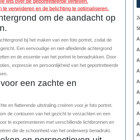
e iets over de geportretteerde vertellen.
te verwijderen en de belichting te optimaliseren.
chtergrond om de aandacht op
2
n.
5
A
achtergrond bij het maken van een foto portret, zodat de
gericht. Een eenvoudige en niet-afleidende achtergrond
A
etten en de essentie van het portret te benadrukken. Door
A
ties, expressie en persoonlijkheid van het geportretteerde
A
men.
t voor een zachte en
A
A
A
te en flatterende uitstraling creëren voor je foto portret.
A
en om de contouren van het gezicht te verzachten en een
oor te experimenteren met verschillende lichtbronnen en
A
 creëren die de schoonheid van het onderwerp benadrukt.
A
eken en perspectieven uit