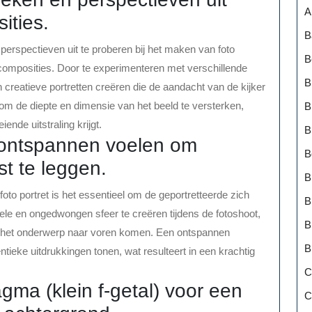
A
ities.
B
perspectieven uit te proberen bij het maken van foto
B
e composities. Door te experimenteren met verschillende
B
creatieve portretten creëren die de aandacht van de kijker
om de diepte en dimensie van het beeld te versterken,
B
nde uitstraling krijgt.
B
 ontspannen voelen om
B
st te leggen.
B
foto portret is het essentieel om de geportretteerde zich
B
ele en ongedwongen sfeer te creëren tijdens de fotoshoot,
B
n het onderwerp naar voren komen. Een ontspannen
B
ntieke uitdrukkingen tonen, wat resulteert in een krachtig
C
gma (klein f-getal) voor een
C