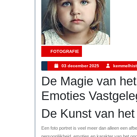
FOTOGRAFIE
Category
03
03 december 2025
kemmelhist
december
De Magie van het 
2025
Emoties Vastgele
De Kunst van het 
Een foto portret is veel meer dan alleen een af
persoonlijkheid, emoties en karakter van het on