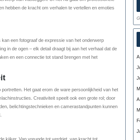
etten hebben de kracht om verhalen te vertellen en emoties
G
s kan een fotograaf de expressie van het onderwerp
ng in de ogen – elk detail draagt bij aan het verhaal dat de
A
 raken en een connectie tot stand brengen met het
J
it
J
M
to portretten. Het gaat erom de ware persoonlijkheid van het
achinstructies. Creativiteit speelt ook een grote rol; door
A
nden, belichtingstechnieken en camerastandpunten kunnen
M
.
F
J
 kijker. Van vreugde tot verdriet, van kracht tot