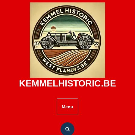
Skip
to
content
KEMMELHISTORIC.BE
Menu