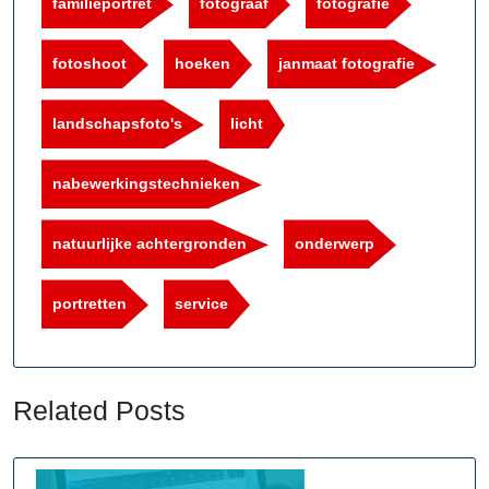
familieportret
fotograaf
fotografie
fotoshoot
hoeken
janmaat fotografie
landschapsfoto's
licht
nabewerkingstechnieken
natuurlijke achtergronden
onderwerp
portretten
service
Related Posts