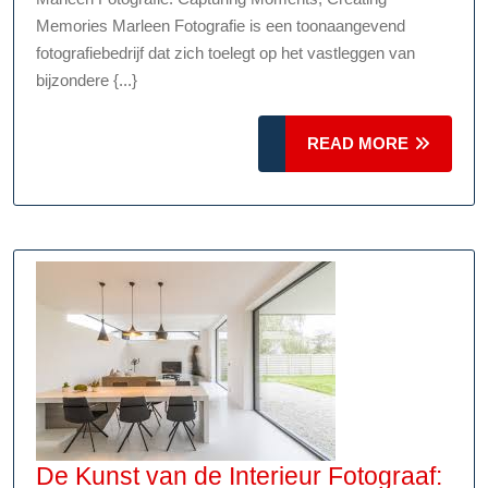
Oog
Memories Marleen Fotografie is een toonaangevend
van
fotografiebedrijf dat zich toelegt op het vastleggen van
Marleen
bijzondere {...}
Fotografie:
Vang
READ
READ MORE
MORE
de
Schoonheid
van
het
Moment
De Kunst van de Interieur Fotograaf: