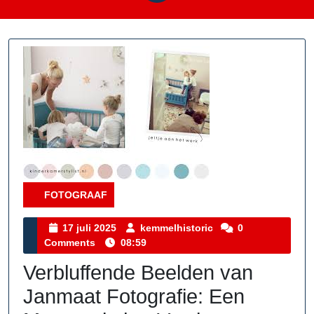
FOTOGRAAF
Category
17
kemmelhistoric
17 juli 2025
kemmelhistoric
0
juli
Comments
08:59
2025
Verbluffende Beelden van
Janmaat Fotografie: Een