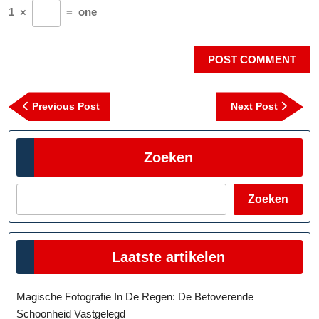
1
×
=
one
Berichtnavigatie
Previous
Next
Previous Post
Next Post
Post
Post
Zoeken
Zoeken
Laatste artikelen
Magische Fotografie In De Regen: De Betoverende
Schoonheid Vastgelegd