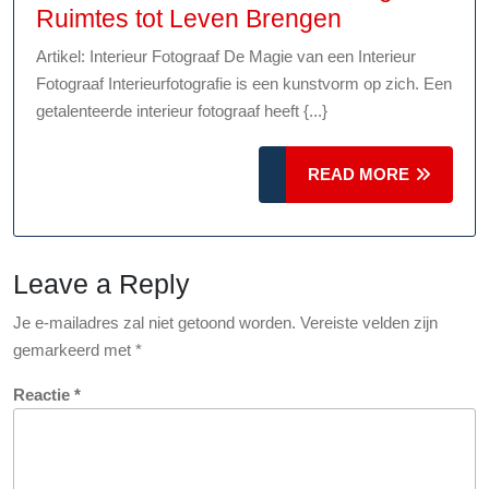
De
Ruimtes tot Leven Brengen
Kunst
Artikel: Interieur Fotograaf De Magie van een Interieur
van
Fotograaf Interieurfotografie is een kunstvorm op zich. Een
de
getalenteerde interieur fotograaf heeft {...}
Interieur
Fotograaf:
READ
READ MORE
Ruimtes
MORE
tot
Leven
Leave a Reply
Brengen
Je e-mailadres zal niet getoond worden.
Vereiste velden zijn
gemarkeerd met
*
Reactie
*