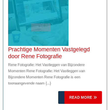
Prachtige Momenten Vastgelegd
Prachtige
door Rene Fotografie
Momenten
Rene Fotografie: Het Vastleggen van Bijzondere
Vastgelegd
Momenten Rene Fotografie: Het Vastleggen van
door
Bijzondere Momenten Rene Fotografie is een
Rene
toonaangevende naam {...}
Fotografie
READ
READ MORE
MORE