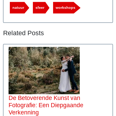
natuur
sfeer
workshops
Related Posts
De Betoverende Kunst van
Fotografie: Een Diepgaande
De
Verkenning