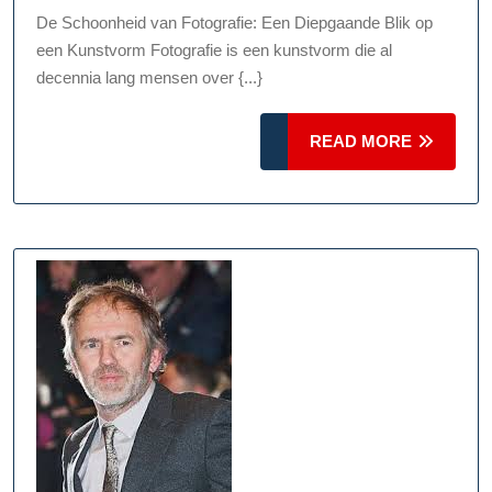
Betoverende
De Schoonheid van Fotografie: Een Diepgaande Blik op
Kunst
een Kunstvorm Fotografie is een kunstvorm die al
van
decennia lang mensen over {...}
Fotografie:
Een
READ
READ MORE
Diepgaande
MORE
Verkenning