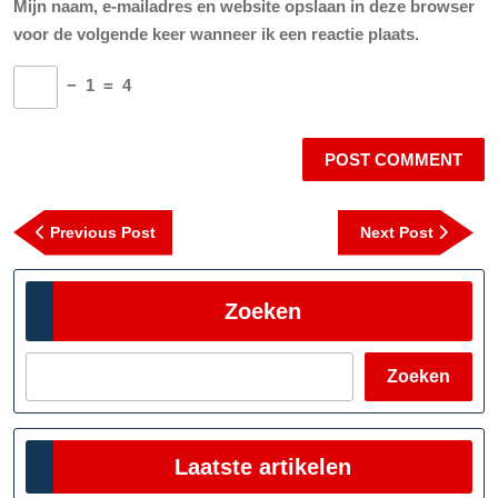
Mijn naam, e-mailadres en website opslaan in deze browser
voor de volgende keer wanneer ik een reactie plaats.
−
1
=
4
Berichtnavigatie
Previous
Next
Previous Post
Next Post
Post
Post
Zoeken
Zoeken
Laatste artikelen