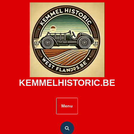
Skip
to
content
KEMMELHISTORIC.BE
Menu