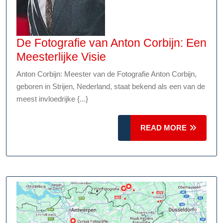
De Fotografie van Anton Corbijn: Een
De
Meesterlijke Visie
Fotografie
Anton Corbijn: Meester van de Fotografie Anton Corbijn,
van
geboren in Strijen, Nederland, staat bekend als een van de
Anton
meest invloedrijke {...}
Corbijn:
Een
READ
READ MORE
Meesterlijke
MORE
Visie