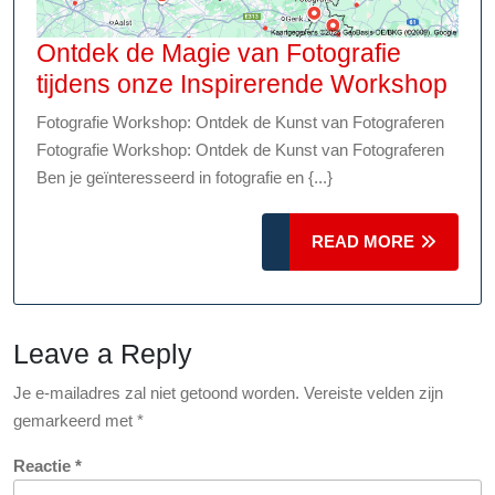
Ontdek de Magie van Fotografie
Ont
tijdens onze Inspirerende Workshop
de
Fotografie Workshop: Ontdek de Kunst van Fotograferen
Mag
Fotografie Workshop: Ontdek de Kunst van Fotograferen
van
Ben je geïnteresseerd in fotografie en {...}
Foto
tijd
READ
READ MORE
onz
MORE
Insp
Wor
Leave a Reply
Je e-mailadres zal niet getoond worden.
Vereiste velden zijn
gemarkeerd met
*
Reactie
*