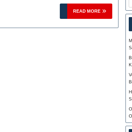
READ
READ MORE
MORE
M
S
B
K
V
B
H
S
O
O