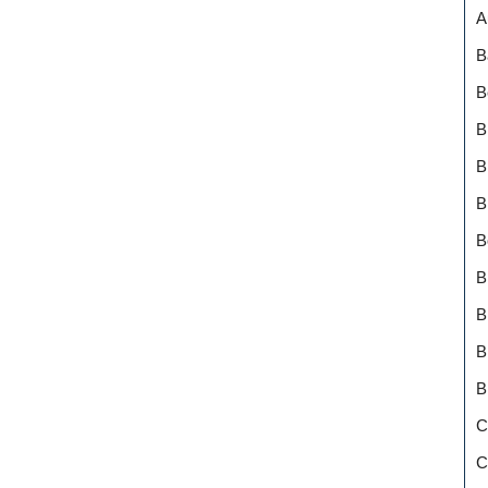
A
B
B
B
B
B
B
B
B
B
B
C
C