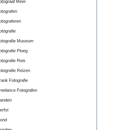
otograaf Meer
otografen
otograferen
otografie
otografie Museum
otografie Ploeg
otografie Reis
otografie Reizen
rank Fotografie
reelance Fotografen
anden
erfst
ond
onden