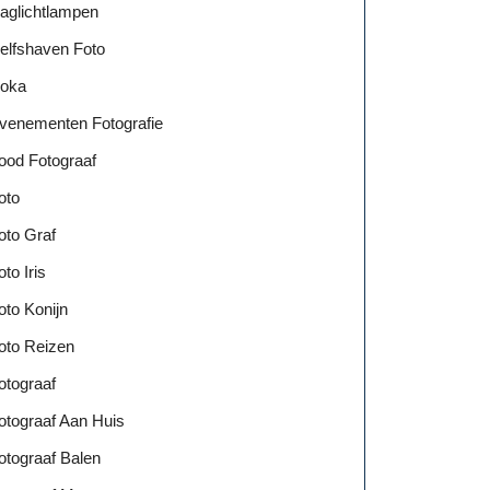
aglichtlampen
elfshaven Foto
oka
venementen Fotografie
ood Fotograaf
oto
oto Graf
oto Iris
oto Konijn
oto Reizen
otograaf
otograaf Aan Huis
otograaf Balen