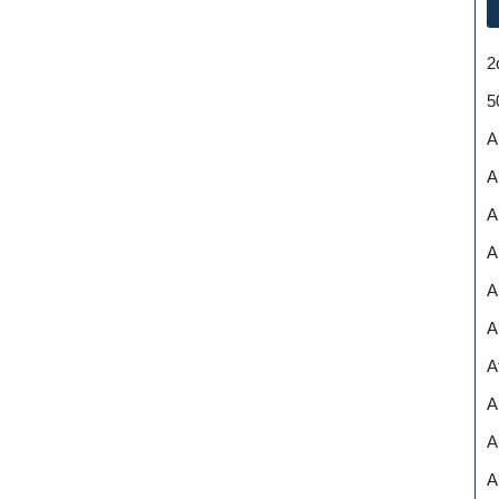
2
5
A
A
A
A
A
A
A
A
A
A