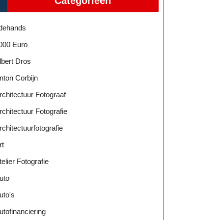
Categorieën
dehands
000 Euro
lbert Dros
nton Corbijn
rchitectuur Fotograaf
rchitectuur Fotografie
rchitectuurfotografie
rt
telier Fotografie
uto
uto's
utofinanciering