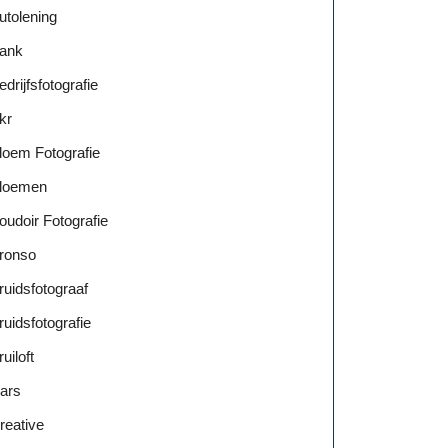
utolening
ank
edrijfsfotografie
kr
loem Fotografie
loemen
oudoir Fotografie
ronso
ruidsfotograaf
ruidsfotografie
ruiloft
ars
reative