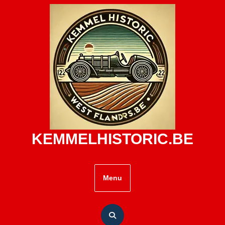
Skip
to
content
KEMMELHISTORIC.BE
Menu