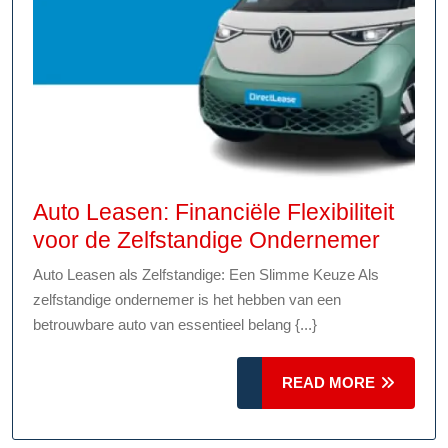
Auto Leasen: Financiële Flexibiliteit
Auto
voor de Zelfstandige Ondernemer
Lease
Auto Leasen als Zelfstandige: Een Slimme Keuze Als
Financ
zelfstandige ondernemer is het hebben van een
Flexibil
betrouwbare auto van essentieel belang {...}
voor
de
READ
READ MORE
Zelfst
MORE
Onder