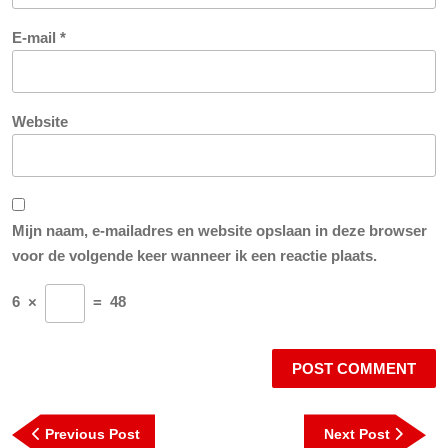
E-mail
*
Website
Mijn naam, e-mailadres en website opslaan in deze browser
voor de volgende keer wanneer ik een reactie plaats.
6
×
=
48
Berichtnavigatie
Previous
Next
Previous Post
Next Post