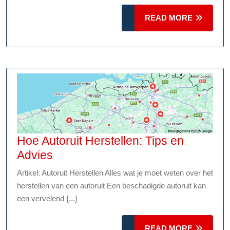
voor
de
READ
READ MORE
Beste
MORE
Deal
Hoe Autoruit Herstellen: Tips en
Hoe
Advies
Autoruit
Artikel: Autoruit Herstellen Alles wat je moet weten over het
Herstellen:
herstellen van een autoruit Een beschadigde autoruit kan
Tips
een vervelend {...}
en
Advies
READ
READ MORE