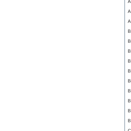
A
A
A
B
B
B
B
B
B
B
B
B
B
C