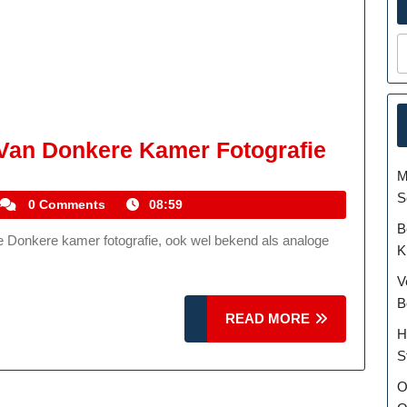
Betove
Van Donkere Kamer Fotografie
Schoon
M
S
Van
kemmelhistoric
0 Comments
08:59
Donker
B
K
Kamer
Fotogra
V
B
READ
READ MORE
H
MORE
S
O