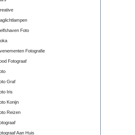
reative
aglichtlampen
elfshaven Foto
oka
venementen Fotografie
ood Fotograaf
oto
oto Graf
oto Iris
oto Konijn
oto Reizen
otograaf
otograaf Aan Huis