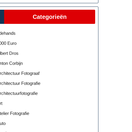
Categorieën
dehands
000 Euro
lbert Dros
nton Corbijn
rchitectuur Fotograaf
rchitectuur Fotografie
rchitectuurfotografie
rt
telier Fotografie
uto