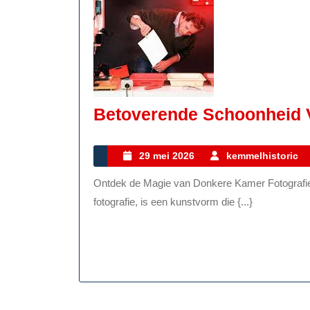
Betoverende Schoonheid 
29
29 mei 2026
kemmelhistoric
mei
Ontdek de Magie van Donkere Kamer Fotografie Donkere kamer fotografie, ook wel bekend als analoge
2026
fotografie, is een kunstvorm die {...}