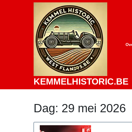
Skip
to
content
Ov
KEMMELHISTORIC.BE
Dag:
29 mei 2026