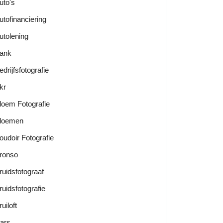
uto's
utofinanciering
utolening
ank
edrijfsfotografie
kr
loem Fotografie
loemen
oudoir Fotografie
ronso
ruidsfotograaf
ruidsfotografie
ruiloft
ars