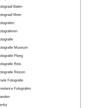
otograaf Balen
otograaf Meer
otografen
otograferen
otografie
otografie Museum
otografie Ploeg
otografie Reis
otografie Reizen
rank Fotografie
reelance Fotografen
anden
erfst