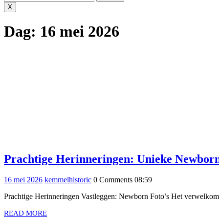
X
Dag:
16 mei 2026
Prachtige Herinneringen: Unieke Newborn
16
kemmelhistoric
16 mei 2026
kemmelhistoric
0 Comments
08:59
mei
Prachtige Herinneringen Vastleggen: Newborn Foto’s Het verwelkome
2026
READ
READ MORE