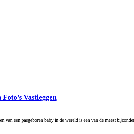
Prachtige
 Foto’s Vastleggen
Herinneringen:
Unieke
Newborn
n van een pasgeboren baby in de wereld is een van de meest bijzonder
Foto’s