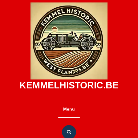
Skip
to
content
KEMMELHISTORIC.BE
Menu