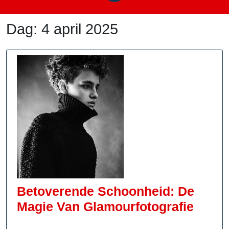
Dag:
4 april 2025
Betoverende Schoonheid: De
Betov
Magie Van Glamourfotografie
Schoo