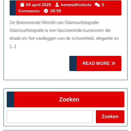
De
04
kemmelhistoric
04 april 2025
kemmelhistoric
0
april
Comments
08:59
Magi
2025
Van
De Betoverende Wereld van Glamourfotografie
Glamo
Glamourfotografie is een fascinerende kunstvorm die
draait om het vastleggen van de schoonheid, elegantie en
{...}
READ
READ MORE
MORE
Zoeken
Zoeken