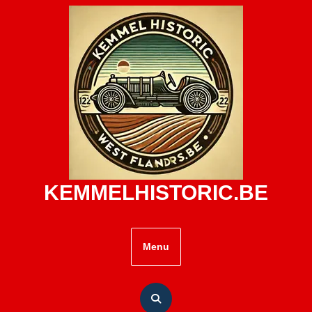
Skip
to
content
KEMMELHISTORIC.BE
Menu