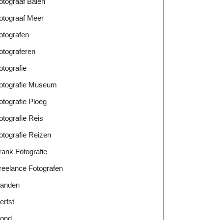
otograaf Balen
otograaf Meer
otografen
otograferen
otografie
otografie Museum
otografie Ploeg
otografie Reis
otografie Reizen
rank Fotografie
reelance Fotografen
anden
erfst
ond