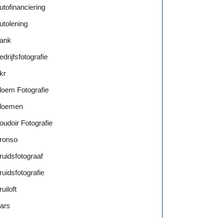
utofinanciering
utolening
ank
edrijfsfotografie
kr
loem Fotografie
loemen
oudoir Fotografie
ronso
ruidsfotograaf
ruidsfotografie
ruiloft
ars