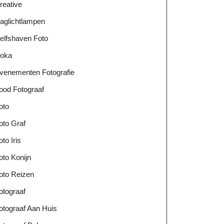
reative
aglichtlampen
elfshaven Foto
oka
venementen Fotografie
ood Fotograaf
oto
oto Graf
oto Iris
oto Konijn
oto Reizen
otograaf
otograaf Aan Huis