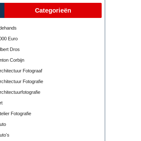
Categorieën
dehands
000 Euro
lbert Dros
nton Corbijn
rchitectuur Fotograaf
rchitectuur Fotografie
rchitectuurfotografie
rt
telier Fotografie
uto
uto's