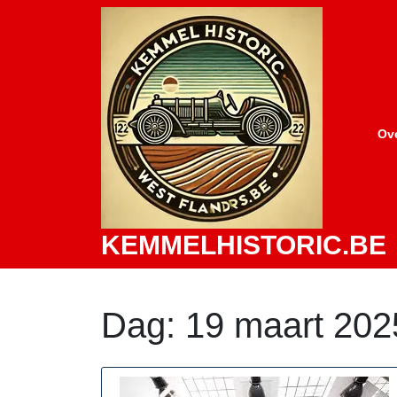
Skip
to
content
Ov
KEMMELHISTORIC.BE
Dag:
19 maart 202