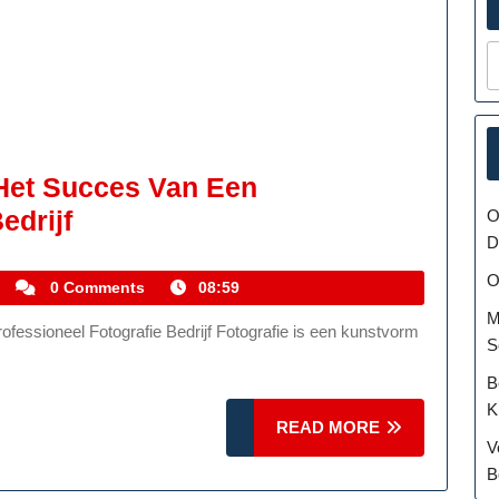
 Het Succes Van Een
De
edrijf
O
D
Kunst
O
Van
kemmelhistoric
0 Comments
08:59
Fotografie:
M
S
Het
Succes
B
K
Van
READ
READ MORE
V
Een
MORE
B
Professioneel