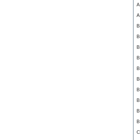
A
A
B
B
B
B
B
B
B
B
B
B
C